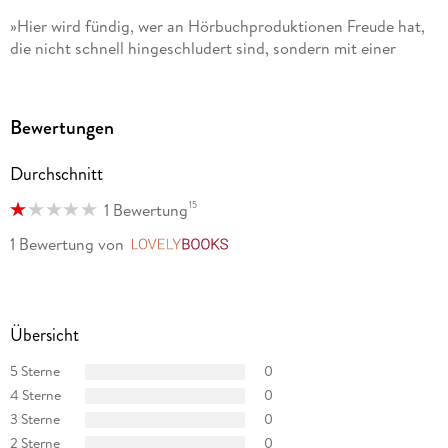
»Hier wird fündig, wer an Hörbuchproduktionen Freude hat,
die nicht schnell hingeschludert sind, sondern mit einer
Regie-Idee zum Text vom und für den Rundfunk produziert
sind. « NDR KULTUR
Bewertungen
»Mehr Zeit hätte man ja immer gern, aber für diese schönen
Hörbücher [. . .] besonders. « WAZ
Durchschnitt
»Die Hörbuch-Edition Große Werke. Große Stimmen. umfasst
15
1 Bewertung
herausragende Lesungen deutschsprachiger Sprecherinnen
1 Bewertung
von
LovelyBooks
und Sprecher, die in den Archiven der Rundfunkanstalten
schlummern. « SAARLÄNDISCHER RUNDFUNK
Übersicht
5 Sterne
0
4 Sterne
0
3 Sterne
0
2 Sterne
0