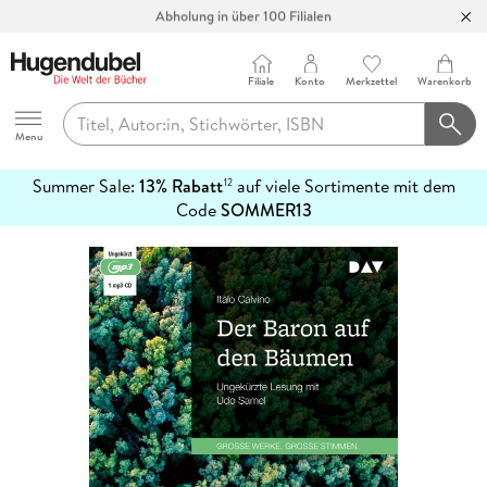
Abholung in über 100 Filialen
Filiale
Konto
Merkzettel
Warenkorb
Hugendubel
Menu
Summer Sale:
13% Rabatt
auf viele Sortimente mit dem
12
mehr
Code
SOMMER13
erfahren