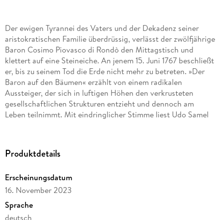
Der ewigen Tyrannei des Vaters und der Dekadenz seiner
aristokratischen Familie überdrüssig, verlässt der zwölfjährige
Baron Cosimo Piovasco di Rondò den Mittagstisch und
klettert auf eine Steineiche. An jenem 15. Juni 1767 beschließt
er, bis zu seinem Tod die Erde nicht mehr zu betreten. »Der
Baron auf den Bäumen« erzählt von einem radikalen
Aussteiger, der sich in luftigen Höhen den verkrusteten
gesellschaftlichen Strukturen entzieht und dennoch am
Leben teilnimmt. Mit eindringlicher Stimme liest Udo Samel
diese märchenhafte Geschichte von Italo Calvino, einem
großen italienischen Schriftsteller der Moderne. Ungekürzte
Lesung mit Udo Samel1 mp3-CD | ca. 9 h 10 min
Produktdetails
Erscheinungsdatum
16. November 2023
Sprache
deutsch