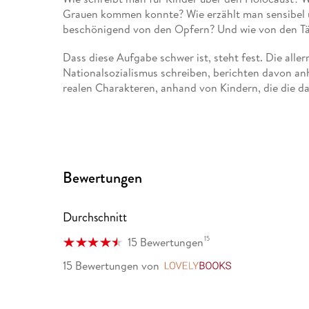
Grauen kommen konnte? Wie erzählt man sensibel u
beschönigend von den Opfern? Und wie von den T
Dass diese Aufgabe schwer ist, steht fest. Die alle
Nationalsozialismus schreiben, berichten davon an
realen Charakteren, anhand von Kindern, die die da
Judith Kerr etwa ist es mit "Als Hitler das rosa Kan
Flucht einer jüdischen Familie aus Nazideutschland
Mai" schildert, was Vertreibung mit einem Kind anr
gestreiften Pyjama" des irischen Schriftstellers Jo
Bewertungen
Sohn des Lagerkommandanten, erzählt er vom Horr
Die chilenische Autorin und Zeichnerin Carla Infan
Durchschnitt
Weg gegangen: Ihr Buch "Nicht sehr lang her, nicht s
Kinder von zehn Jahren an, das zusammenfassend u
15
15 Bewertungen
in der Vernichtung von Millionen europäischer Jud
15 Bewertungen
von
Band (19,90 Euro, erschienen bei Fischer Sauerlände
LovelyBooks
Europa verbreiten konnte, wie die Nazis die wirts
sich zu gewinnen, wie die Juden nach und nach ent