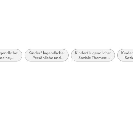
GTIN
9783745
 Völckersstraße 18, 22765
t@hoerbuch-hamburg.de
gendliche:
Kinder/Jugendliche:
Kinder/Jugendliche:
Kinder
meine,
Persönliche und
Soziale Themen:
Sozi
ne und
soziale Themen:
Migration und
K
össische
Identität /
Flüchtlinge
Kon
tristik
Zugehörigkeit