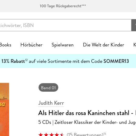
100 Tage Rückgaberecht***
 Books
Hörbücher
Spielwaren
Die Welt der Kinder
K
Kinderbücher
:
13% Rabatt
auf viele Sortimente mit dem Code
SOMMER13
12
enres
Genres
fen
zt neu
ren Kategorien
egorien
kanlässe
tischzubehör
English Books Kategorien
Preiswerte Empfehlungen
Buch Genres
Fremdsprachiges
Abonnements
Schulbücher
Preishits auf CD
Spielwaren nach Alter
Top Marken
Geschenke Kategorien
Top Marken
Ban
-5
Spielwaren nach Alter
n & Erfahrungen
n & Erfahrungen
bliothek-Verknüpfung
ule
el Hörbuch Abo
einkind
alender
tag
chen
Biografien & Erfahrungen
Stark reduzierte Bücher
New Adult
Bestseller
Hugendubel Hörbuch Abo
Nach Bundesländern
Hörbücher
0-2 Jahre
Ackermann
Achtsamkeit & Gesundheit
CEDON
7
Ban
Top Marken
ble Books
 Science Fiction
ud
ner
 Kreatives
laner
n & Konfirmation
 & Klebebänder
Fachbücher
Mängelexemplare bis -60%
Ratgeber
Neuheiten
eBook Abonnement
Nach Fächern
Stark reduzierte Hörbücher
3-4 Jahre
Harenberg, Heye & Weingarten
Dekoration & Einrichtung
Paperblanks
1
Band 01
h Downloads
tonies®
 Jugendbücher
p
eife
 & Entdecken
Natur
Taufe
schunterlagen
Fantasy
Schnäppchen der Woche
Reise
Englische eBooks
Nach Schulform
Hörbuch-Pakete
5-7 Jahre
Korsch
Hobby & Lifestyle
LEUCHTTURM1917
4
Kinderbuchserien
Judith Kerr
er
hriller
atures
r
 Spielwelten
rchitektur
ag
Jugendbücher
eBook-Bundles
Romane
Französische eBooks
8-11 Jahre
Paperblanks
Küche & Esszimmer
herlitz
Download Preishits
Als Hitler das rosa Kaninchen stahl -
n
t Romance
mily Sharing
 Konstruktion
kalender
Kinderbücher
Bestseller reduziert
Sachbücher
Italienische eBooks
12+ Jahre
LEUCHTTURM1917
Lesen & Geschichten
LAMY
e Reihen
steller
e
Hörbuch Downloads
5 CDs | Zeitloser Klassiker der Kinder- und Jug
bücher
teile
 & Gesellschaftsspiele
soterik
Krimis & Thriller
Sonderausgaben
Science Fiction
Spanische eBooks
Neumann
Schmuck & Accessoires
Moleskine
inte
Bestseller reduziert
cher
arantie
Stofftiere
nder & Städte
Manga
Moleskine
Pelikan
(
15 Bewertungen
)
15