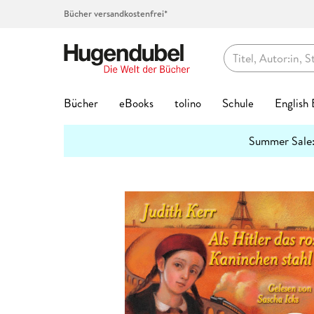
Bücher versandkostenfrei*
Hugendubel
Bücher
eBooks
tolino
Schule
English
Themenwelten
Summer Sale
Bücher Favoriten
eBook Favoriten
Die tolino Familie
Top-Themen
Top Themen
Hörbücher auf CD
Spielwaren Favoriten
Kalenderformate
Geschenke Favoriten
Kreatives
Preishits
Buch G
eBook 
Service
Lernhil
Abo jet
Spielwa
Top Kat
Geschen
Schreib
mehr
Interviews
erfahren
Bestseller
Bestseller
eReader
Unser Schulbuchservice
Bestseller
Bestseller
Bestseller
Abreiß-Kalender
Hugendubel Geschenkkarte
Kalligraphie & Handlettering
Preishits Bücher
Biografie
Biografie
tolino Bi
Grundsch
Hugendub
Baby & Kl
Adventsk
Valentins
Federtas
7
3 Fragen an
#BookTok Bestseller
Neuheiten
tolino shine
Vokabeltrainer phase6
Neuheiten
Neuheiten
Neuheiten
Geburtstagskalender
Bestseller
Stempel & -kissen
eBook Preishits
Coffee Ta
Fantasy &
tolino clo
Quali Trai
Basteln &
Familienp
Kommunio
Klebstoff
2
Hörbuc
Mach mit!
Neuheiten
eBook Preishits
tolino shine color
Lesenlernen eKidz.eu
Top Vorbesteller
Top Vorbesteller
Top Vorbesteller
Immerwährender Kalender
Neuheiten
Stickerhefte
Hörbücher
Comics
Kinder- &
tolino ap
Mittlere R
Forschen
Garten & 
Geburt & 
Schreibti
2
Wissen
Bestseller
Preishits Bücher
Independent Autor:innen
tolino vision color
Lernspiele
Kinder- & Jugendbücher
Top Marken
Posterkalender
Trends & Saisonales
Hörbuch Downloads
Fachbüch
Krimis & T
tolino Fe
Abi Traine
Figuren &
Kunst & A
Geburtst
2
Papier & Blöcke
Stifte
Lesetipps
Neuheite
Top-Vorbesteller
tolino stylus
Schülerkalender
Krimis & Thriller
tonies®
Postkartenkalender
Bookmerch
Günstige Spielwaren
Fantasy
New Adul
tolino Fa
Modelle &
Literatur
Hochzeit
Top Kategorien
Beliebt
Bastelpapier & Origami
Top Vorbe
Buntstift
tolino flip
Lehrerkalender
Romane
Spiel des Jahres
Terminkalender
Book Nooks
Film
Geschenk
Ratgeber
tolino Vor
Familien-
Mond & E
Aktuell
Exklusive eBooks
Notizbücher & -blöcke
Stark
Fantasy
Füller & T
Zubehör
Hörspiele
Deutscher Spielepreis
Wandkalender
Musik
Jugendbü
Reise
Tiefpreisg
Puppen & 
Reise, Lä