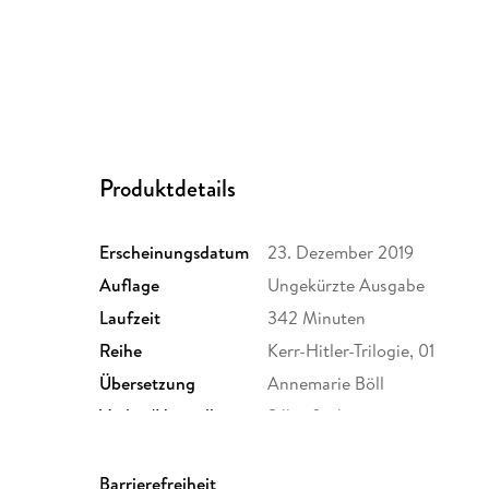
Produktdetails
Erscheinungsdatum
23. Dezember 2019
Auflage
Ungekürzte Ausgabe
Laufzeit
342 Minuten
Reihe
Kerr-Hitler-Trilogie, 01
Übersetzung
Annemarie Böll
Verlag/Hersteller
Silberfisch
Originalsprache
englisch
Audioinhalt
Hörbuch
Barrierefreiheit