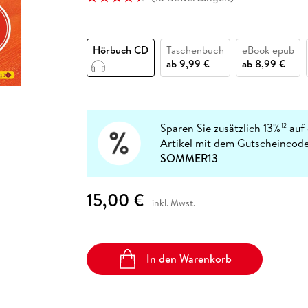
Fremdsprachige Bücher
n Lernhilfen
 Jugendbücher
eiber
Hörbuch Downloads im Bundle
cher
 Vergleich
 Puzzlezubehör
Lernen
New Adult
STABILO
Taschenbücher
hilfen
hriller
 Backen
er
lender
Ratgeber
Hörbuch CD
Taschenbuch
eBook epub
op
hriller
Romance
ab
9,99 €
ab
8,99 €
Sachbücher
precher:innen
Science Fiction
Fremdsprachige Bücher
Sparen Sie zusätzlich 13%
auf 
12
Artikel mit dem Gutscheincode
SOMMER13
15,00 €
inkl. Mwst.
In den Warenkorb