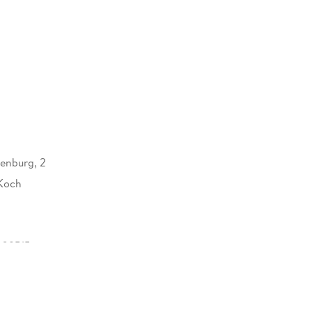
enburg, 2
Koch
409515