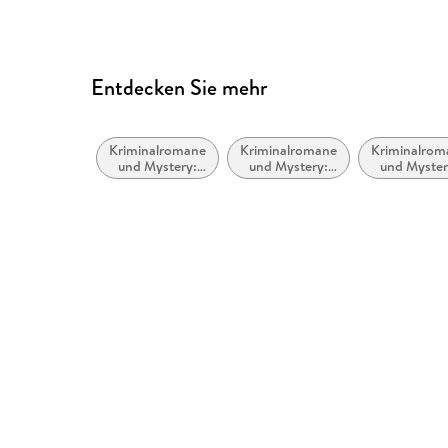
Entdecken Sie mehr
Kriminalromane
Kriminalromane
Kriminalrom
und Mystery:
und Mystery:
und Myster
Cosy Mystery
Humor
Polizeiarbei
Forensik