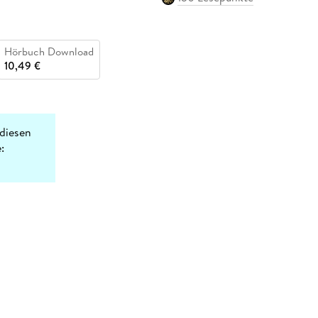
Hörbuch Download
10,49 €
diesen
: