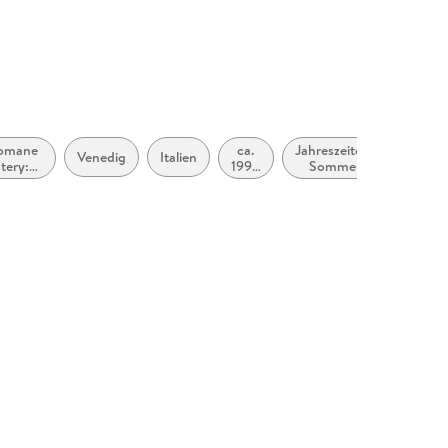
romane
ca.
Jahreszeiten:
Venedig
Italien
tery:
1990
Sommer
ektiv /
bis
tektive
ca.
1999