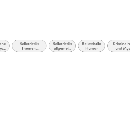
ane
Belletristik:
Belletristik:
Belletristik:
Kriminal
y:
Themen,
allgemein
Humor
und Mys
t &
Stoffe, Motive:
und
Privatdet
Regionalroman
literarisch
Amateurde