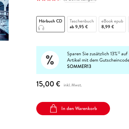
Fremdsprachige Bücher
n Lernhilfen
 Jugendbücher
eiber
Hörbuch Downloads im Bundle
cher
 Vergleich
 Puzzlezubehör
Lernen
New Adult
STABILO
Taschenbücher
hilfen
hriller
 Backen
er
lender
Ratgeber
Hörbuch CD
Taschenbuch
eBook epub
op
hriller
Romance
ab
9,95 €
8,99 €
Sachbücher
precher:innen
Science Fiction
Fremdsprachige Bücher
Sparen Sie zusätzlich 13%
auf 
12
Artikel mit dem Gutscheincode
SOMMER13
15,00 €
inkl. Mwst.
In den Warenkorb