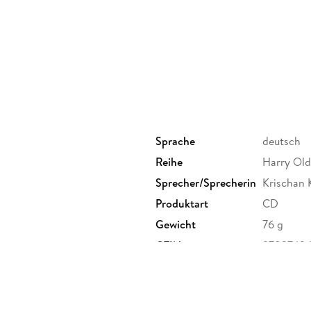
Sprache
deutsch
Reihe
Harry Old
Sprecher/Sprecherin
Krischan 
Produktart
CD
Gewicht
76 g
GTIN
9783742
enbergstr. 9a, 10623 Berlin,