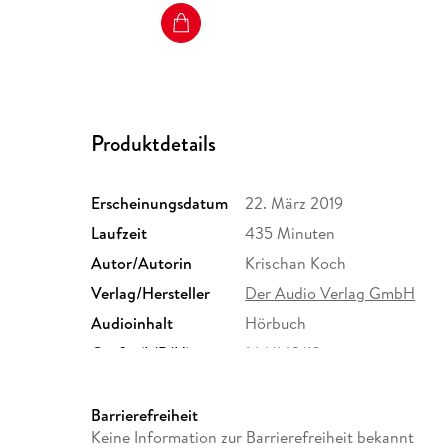
Produktdetails
Erscheinungsdatum
22. März 2019
Laufzeit
435 Minuten
Autor/Autorin
Krischan Koch
Verlag/Hersteller
Der Audio Verlag GmbH
Audioinhalt
Hörbuch
Größe (L/B/H)
144/142/10 mm
Herstelleradresse
Der Audio Verlag GmbH, Hard
info@der-audio-verlag.de
Barrierefreiheit
Keine Information zur Barrierefreiheit bekannt