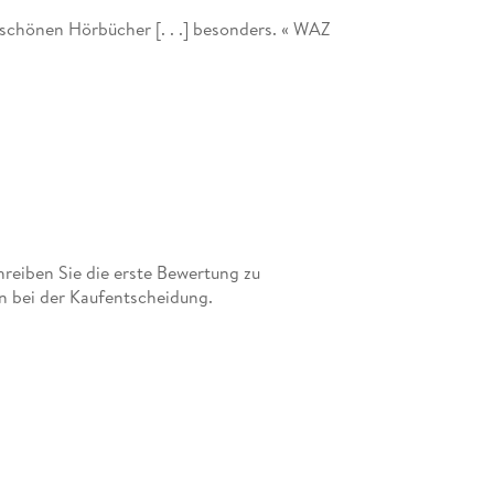
 schönen Hörbücher [. . .] besonders. « WAZ
n. umfasst herausragende Lesungen
e in den Archiven der Rundfunkanstalten
eiben Sie die erste Bewertung zu
n bei der Kaufentscheidung.