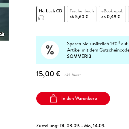
Fremdsprachige Bücher
n Lernhilfen
 Jugendbücher
eiber
Hörbuch Downloads im Bundle
cher
 Vergleich
 Puzzlezubehör
Lernen
New Adult
STABILO
Taschenbücher
Hörbuch CD
Taschenbuch
eBook epub
hilfen
hriller
 Backen
er
lender
Ratgeber
ab
5,60 €
ab
0,49 €
op
hriller
Romance
Sachbücher
precher:innen
Science Fiction
Sparen Sie zusätzlich 13%
auf 
12
Artikel mit dem Gutscheincode
Fremdsprachige Bücher
SOMMER13
15,00 €
inkl. Mwst.
In den Warenkorb
Zustellung:
Di, 08.09. - Mo, 14.09.