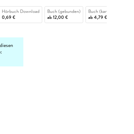
Hörbuch Download
Buch (gebunden)
Buch (kartoniert)
Bu
0,69 €
ab
12,00 €
ab
4,79 €
12
diesen
: