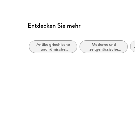
Entdecken Sie mehr
Antike griechische
Moderne und
und römische
zeitgenössische
Literatur
Dramen (ab 1900)