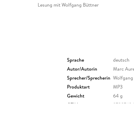
Lesung mit Wolfgang Büttner
1 mp3-CD | ca. 3 h 29 min
Sprache
deutsch
Autor/Autorin
Marc Aure
Sprecher/Sprecherin
Wolfgang 
Produktart
MP3
Gewicht
64 g
GTIN
97837424
str. 9A, 10623 Berlin,