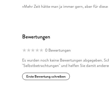
»Mehr Zeit hätte man ja immer gern, aber für diese
»Die Hörbuch-Edition Große Werke. Große Stimme
deutschsprachiger Sprecherinnen und Sprecher, di
schlummern. « SAARLÄNDISCHER RUNDFUNK
Bewertungen
0 Bewertungen
Es wurden noch keine Bewertungen abgegeben. Schr
"Selbstbetrachtungen" und helfen Sie damit andere
Erste Bewertung schreiben