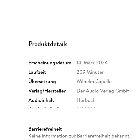
Produktdetails
Erscheinungsdatum
14. März 2024
Laufzeit
209 Minuten
Übersetzung
Wilhelm Capelle
Verlag/Hersteller
Der Audio Verlag GmbH
Audioinhalt
Hörbuch
Größe (L/B/H)
143/133/6 mm
Herstelleradresse
Der Audio Verlag, Hardenberg
info@der-audio-verlag.de
Barrierefreiheit
Keine Information zur Barrierefreiheit bekannt