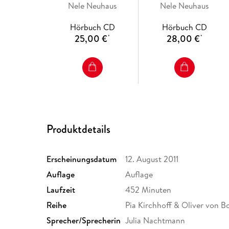
Nele Neuhaus
Hörbücher)
Nele Neuhaus
Krimi 12) (Ein
Bodenstein-Kirchhoff-
Hörbuch CD
Hörbuch CD
Krimi 12)
25,00 €
28,00 €
*
*
Produktdetails
Erscheinungsdatum
12. August 2011
Auflage
Auflage
Laufzeit
452 Minuten
Reihe
Pia Kirchhoff & Oliver von B
Sprecher/Sprecherin
Julia Nachtmann