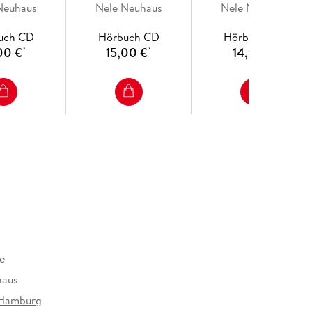
Neuhaus
Nele Neuhaus
Krimi 9)
Nele Neuhaus
uch CD
Hörbuch CD
Hörbuch CD
00 €
15,00 €
14,99 €
*
*
*
e
haus
Hamburg