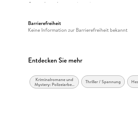
Originalsprache
deutsch
Gewicht
215 g
Sonstiges
Multibox
Barrierefreiheit
Keine Information zur Barrierefreiheit bekannt
Herstelleradresse
Hörbuch Hamburg HHV GmbH,
Hamburg, produktsicherhei
Entdecken Sie mehr
Kriminalromane und
Thriller / Spannung
He
Mystery: Polizeiarbeit
& Forensik