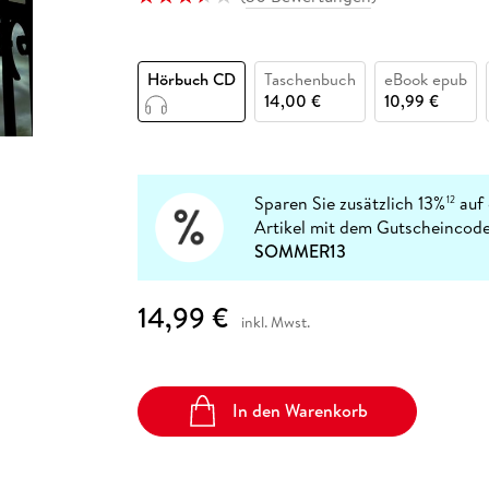
Fremdsprachige Bücher
n Lernhilfen
 Jugendbücher
eiber
Hörbuch Downloads im Bundle
cher
 Vergleich
 Puzzlezubehör
Lernen
New Adult
STABILO
Taschenbücher
hilfen
hriller
 Backen
er
lender
Ratgeber
Hörbuch CD
Taschenbuch
eBook epub
op
hriller
Romance
14,00 €
10,99 €
Sachbücher
precher:innen
Science Fiction
Fremdsprachige Bücher
Sparen Sie zusätzlich 13%
auf 
12
Artikel mit dem Gutscheincode
SOMMER13
14,99 €
inkl. Mwst.
In den Warenkorb