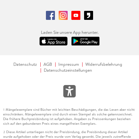
Laden Sie unsere App herunter.
Datenschutz
AGB
Impressum
Widerrufsbelehrung
Datenschutzeinstellungen
Mängelexemplare sind Bücher mit leichten Beschädigungen, die das Lesen aber nicht
1
einschränken. Mängelexemplare sind durch einen Stempel als solche gekennzeichnet.
Die frühere Buchpreisbindung ist aufgehoben. Angaben zu Preissenkungen beziehen
sich auf den gebundenen Preis eines mangelfreien Exemplars.
Diese Artikel unterliegen nicht der Preisbindung, die Preisbindung dieser Artikel
2
wurde aufgehoben oder der Preis wurde vom Verlag gesenkt. Die jeweils zutreffende