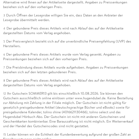
Alternative wird Ihnen auf der Artikelseite dargestellt. Angaben zu Preissenkungen
beziehen sich auf den vorherigen Preis.
Durch Öffnen der Leseprobe willigen Sie ein, dass Daten an den Anbieter der
3
Leseprobe übermittelt werden.
Der gebundene Preis dieses Artikels wird nach Ablauf des auf der Artikelseite
4
dargestellten Datums vom Verlag angehoben.
Der Preisvergleich bezieht sich auf die unverbindliche Preisempfehlung (UVP) des
5
Herstellers.
Der gebundene Preis dieses Artikels wurde vom Verlag gesenkt. Angaben zu
6
Preissenkungen beziehen sich auf den vorherigen Preis.
Die Preisbindung dieses Artikels wurde aufgehoben. Angaben zu Preissenkungen
7
beziehen sich auf den letzten gebundenen Preis.
Der gebundene Preis dieses Artikels wird nach Ablauf des auf der Artikelseite
8
dargestellten Datums vom Verlag angehoben.
Ihr Gutschein SOMMER13 gilt bis einschließlich 10.08.2026. Sie können den
12
Gutschein ausschließlich online einlösen unter www.hugendubel.de. Keine Bestellung
zur Abholung mit Zahlung in der Filiale möglich. Der Gutschein ist nicht gültig für
gesetzlich preisgebundene Artikel (deutschsprachige Bücher und eBooks) sowie für
preisgebundene Kalender, tolino shine (4016621130466), tolino select und das
Hugendubel Hörbuch Abo. Der Gutschein ist nicht mit anderen Gutscheinen und
Geschenkkarten kombinierbar. Eine Barauszahlung ist nicht möglich. Ein Weiterverkauf
und der Handel des Gutscheincodes sind nicht gestattet.
Leider können wir die Echtheit der Kundenbewertung aufgrund der großen Zahl an
15