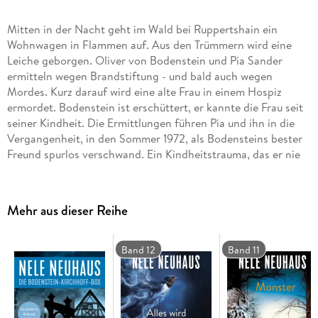
Mitten in der Nacht geht im Wald bei Ruppertshain ein
Wohnwagen in Flammen auf. Aus den Trümmern wird eine
Leiche geborgen. Oliver von Bodenstein und Pia Sander
ermitteln wegen Brandstiftung - und bald auch wegen
Mordes. Kurz darauf wird eine alte Frau in einem Hospiz
ermordet. Bodenstein ist erschüttert, er kannte die Frau seit
seiner Kindheit. Die Ermittlungen führen Pia und ihn in die
Vergangenheit, in den Sommer 1972, als Bodensteins bester
Freund spurlos verschwand. Ein Kindheitstrauma, das er nie
überwand - und für viele Ruppertshainer eine alte
Geschichte, an die man besser nicht rührt. Doch es bleibt
nicht bei zwei Toten. . .
Mehr aus dieser Reihe
CD Standard Audio Format. Lesung. Gekürzte Ausgabe
Band 12
Band 11