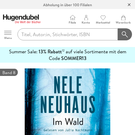
Abholung in über 100 Filialen
Filiale
Konto
Merkzettel
Warenkorb
Hugendubel
Menu
Summer Sale:
13% Rabatt
auf viele Sortimente mit dem
12
mehr
Code
SOMMER13
erfahren
Band 8