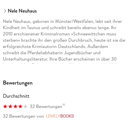
Nele Neuhaus
Nele Neuhaus, geboren in Münster/Westfalen, lebt seit ihrer
Kindheit im Taunus und schreibt bereits ebenso lange. Ihr
2010 erschienener Kriminalroman »Schneewittchen muss
sterben« brachte ihr den großen Durchbruch, heute ist sie die
erfolgreichste Krimiautorin Deutschlands. Außerdem
schreibt die Pferdeliebhaberin Jugendbücher und
Unterhaltungsliteratur. Ihre Bücher erscheinen in über 30
Ländern. Vom Polizeipräsidenten Westhessens wurde Nele
Neuhaus zur Kriminalhauptkommissarin ehrenhalber ernannt.
Bewertungen
Durchschnitt
15
32 Bewertungen
32 Bewertungen
von
LovelyBooks