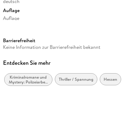
deutsch
Auflage
Auflage
Ausgabe
Gekürzt
Barrierefreiheit
Laufzeit
Keine Information zur Barrierefreiheit bekannt
713 Minuten
Reihe
Entdecken Sie mehr
Pia Kirchhoff & Oliver von Bodenstein, 8
Kriminalromane und
Autor/Autorin
Thriller / Spannung
Hessen
Mystery: Polizeiarbeit
Nele Neuhaus
& Forensik
Sprecher/Sprecherin
Julia Nachtmann
Verlag/Hersteller
Hörbuch Hamburg
Originalsprache