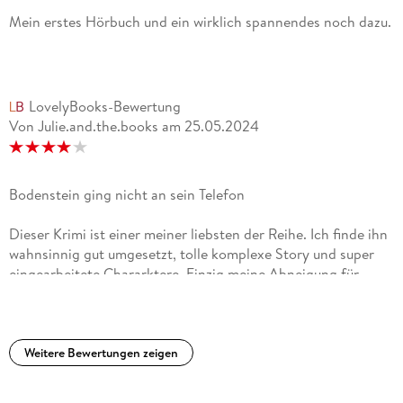
Mein erstes Hörbuch und ein wirklich spannendes noch dazu.
LovelyBooks-Bewertung
Von Julie.and.the.books
am
25.05.2024
Bodenstein ging nicht an sein Telefon
Dieser Krimi ist einer meiner liebsten der Reihe. Ich finde ihn
wahnsinnig gut umgesetzt, tolle komplexe Story und super
eingearbeitete Chararktere. Einzig meine Abneigung für
renitente Jugendliche bleibt bestehen. Und besonders wenn
die Junkies sind und keine Impulskontrolle besitzen. Das
zugrundeliegende Dorfgeheimnis hat mich einfach wirklich
traurig gemacht und ich habe da so mitgefühlt. Insgesamt
Weitere Bewertungen zeigen
mochte ich auch das Zusammenspiel von Bodenstein und Pia
wieder sehr auch wenn ich den obigen Satz gefühlt IMMER