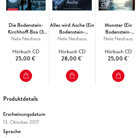
Die Bodenstein-
Alles wird Asche (Ein
Monster (Ein
Kirchhoff-Box (3
Bodenstein-
Bodenstein-
Nele Neuhaus
Hörbücher)
Kirchhoff-Krimi 12)
Nele Neuhaus
Kirchhoff-Krimi 11
Nele Neuhaus
(Ein Bodenstein-
Hörbuch CD
Hörbuch CD
Hörbuch CD
Kirchhoff-Krimi 12)
25,00 €
28,00 €
25,00 €
*
*
*
Produktdetails
Erscheinungsdatum
13. Oktober 2017
Sprache