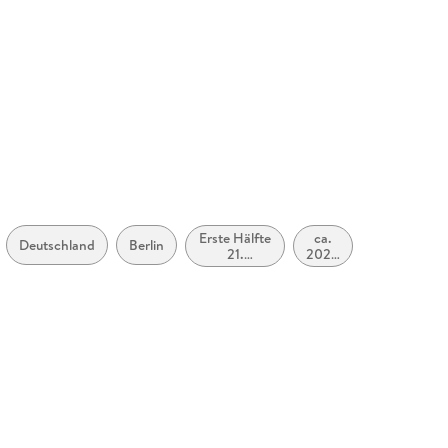
 Verlag, Hardenbergstr. 9A, 10623 Berlin,
audio-verlag.de
Erste Hälfte
ca.
2020
Deutschland
Berlin
21.
2020
bis
Jahrhundert
bis
2029
(ca. 2000
ca.
n.
bis ca.
2029
Chr.
2050)