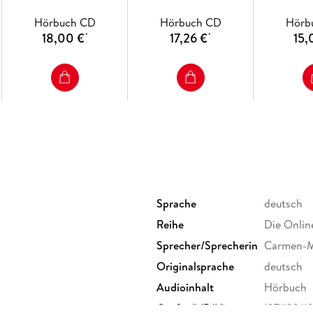
Hörbuch CD
Hörbuch CD
Hörb
18,00 €
17,26 €
15,
*
*
Sprache
deutsch
Reihe
Die Onlin
Sprecher/Sprecherin
Carmen-M
Originalsprache
deutsch
Audioinhalt
Hörbuch
Größe (L/B/H)
137/123/1