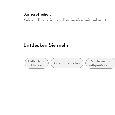
GTIN
9783742426062
Barrierefreiheit
Keine Information zur Barrierefreiheit bekannt
Entdecken Sie mehr
Belletristik:
Moderne und
Geschenkbücher
Humor
zeitgenössische
Belletristik:
allgemein und
literarisch