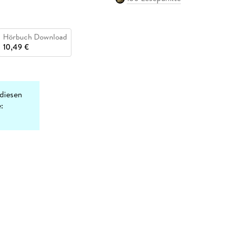
Hörbuch Download
10,49 €
diesen
: