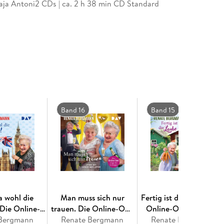
a Antoni2 CDs | ca. 2 h 38 min CD Standard
Band 16
Band 15
ja wohl die
Man muss sich nur
Fertig ist die Laube. Die
Die Online-
trauen. Die Online-Omi
Online-Omi gärtnert
t die Royals
 Bergmann
trägt die Schleppe
Renate Bergmann
Renate Bergmann