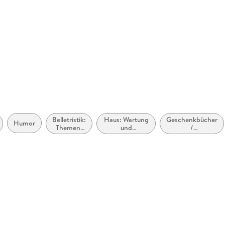
Herstelleradresse
Der Audio
info@der-
Belletristik:
Haus: Wartung
Geschenkbücher
Humor
Themen,
und
/
Stoffe,
Instandhaltung
Geschenkartikel
Motive:
Soziales