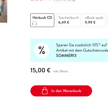
Fremdsprachige Bücher
n Lernhilfen
 Jugendbücher
eiber
Hörbuch Downloads im Bundle
cher
 Vergleich
 Puzzlezubehör
Lernen
New Adult
STABILO
Taschenbücher
hilfen
hriller
 Backen
er
lender
Ratgeber
Hörbuch CD
Taschenbuch
eBook epub
op
hriller
Romance
6,49 €
9,99 €
Sachbücher
precher:innen
Science Fiction
Fremdsprachige Bücher
Sparen Sie zusätzlich 13%
auf 
12
Artikel mit dem Gutscheincode
SOMMER13
15,00 €
inkl. Mwst.
In den Warenkorb