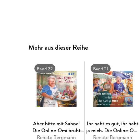
Mehr aus dieser Reihe
Band 22
Band 21
Aber bitte mit Sahne!
Ihr habt es gut, ihr habt
Die Online-Omi brüht
ja mich. Die Online-Omi
Renate Bergmann
auf
Renate Bergmann
lässt sich wählen