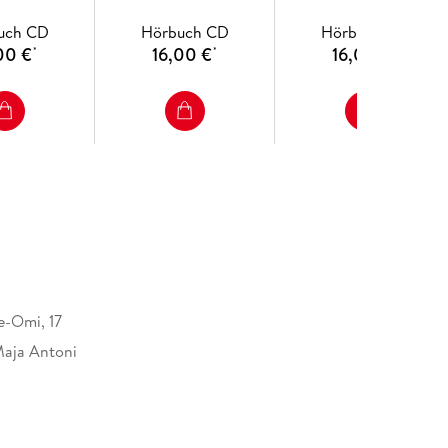
uch CD
Hörbuch CD
Hörbuch CD
00 €
16,00 €
16,00 €
*
*
*
e-Omi, 17
aja Antoni
0 mm