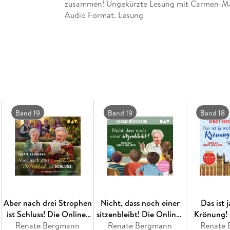
zusammen! Ungekürzte Lesung mit Carmen-Maj
Audio Format. Lesung
Band 19
Band 19
Band 18
Aber nach drei Strophen
Nicht, dass noch einer
Das ist 
ist Schluss! Die Online-
sitzenbleibt! Die Online-
Krönung! 
Omi rettet Weihnachten
Renate Bergmann
Omi packt den Ranzen
Renate Bergmann
Omi besuch
Renate