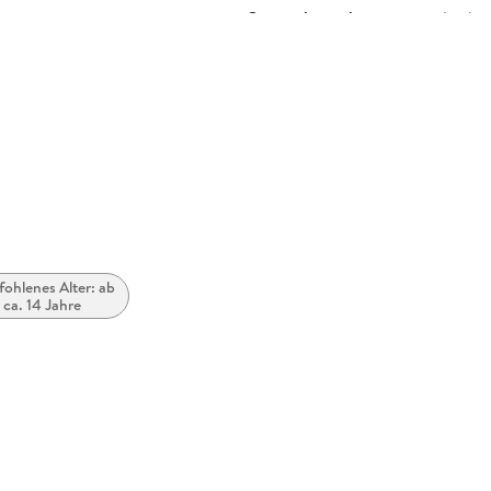
Originalsprache
englisch
Audioinhalt
Hörbuch
Größe (L/B/H)
144/139/
Herstelleradresse
Hörbuch 
Hamburg,
ohlenes Alter: ab
ca. 14 Jahre