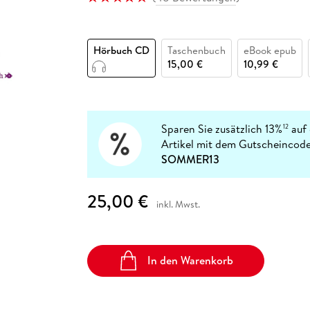
Fremdsprachige Bücher
n Lernhilfen
 Jugendbücher
eiber
Hörbuch Downloads im Bundle
cher
 Vergleich
 Puzzlezubehör
Lernen
New Adult
STABILO
Taschenbücher
hilfen
hriller
 Backen
er
lender
Ratgeber
Hörbuch CD
Taschenbuch
eBook epub
op
hriller
Romance
15,00 €
10,99 €
Sachbücher
precher:innen
Science Fiction
Fremdsprachige Bücher
Sparen Sie zusätzlich 13%
auf 
12
Artikel mit dem Gutscheincode
SOMMER13
25,00 €
inkl. Mwst.
In den Warenkorb