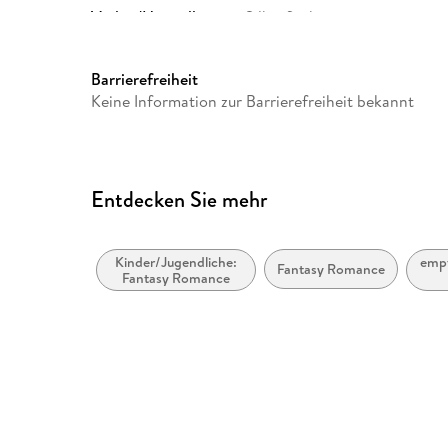
Verlag/Hersteller
Silberfisch
Produktart
MP3
Gewicht
112 g
Barrierefreiheit
Keine Information zur Barrierefreiheit bekannt
GTIN
9783745600889
Entdecken Sie mehr
Kinder/Jugendliche:
empf
Fantasy Romance
Fantasy Romance