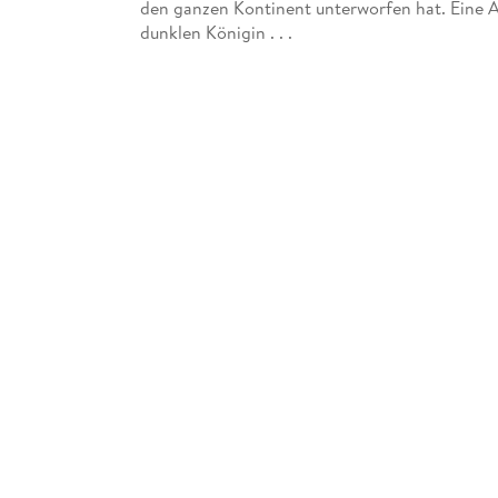
den ganzen Kontinent unterworfen hat. Eine A
dunklen Königin . . .
Lesung.
Ungekürzte Ausgabe