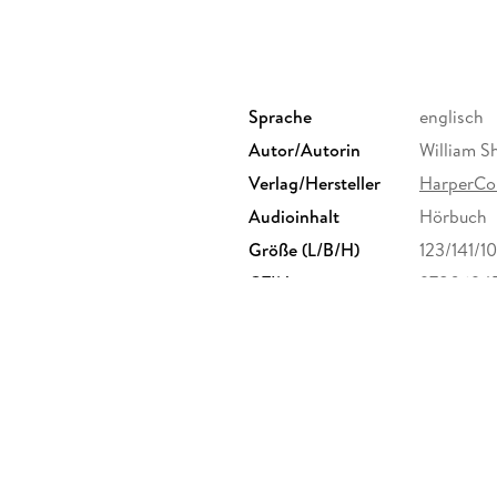
Sprache
englisch
Autor/Autorin
William S
Verlag/Hersteller
HarperCol
Audioinhalt
Hörbuch
Größe (L/B/H)
123/141/1
GTIN
9780694