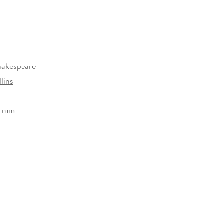
hakespeare
lins
0 mm
515844