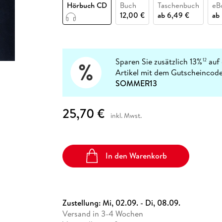
Fremdsprachige Bücher
Hörbuch CD
Buch
Taschenbuch
eB
n Lernhilfen
 Jugendbücher
eiber
Hörbuch Downloads im Bundle
cher
 Vergleich
 Puzzlezubehör
Lernen
New Adult
STABILO
12,00 €
ab
6,49 €
ab
Taschenbücher
hilfen
hriller
 Backen
er
lender
Ratgeber
op
hriller
Romance
Sachbücher
Sparen Sie zusätzlich 13%
auf 
12
precher:innen
Artikel mit dem Gutscheincode
Science Fiction
SOMMER13
Fremdsprachige Bücher
25,70 €
inkl. Mwst.
In den Warenkorb
Zustellung:
Mi, 02.09. - Di, 08.09.
Versand in 3-4 Wochen