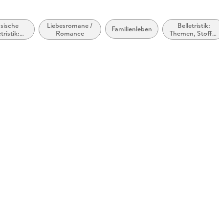
ssische
Liebesromane /
Belletristik:
Familienleben
tristik:
Romance
Themen, Stoffe,
mein und
Motive: Liebe
rarisch
und
Beziehungen