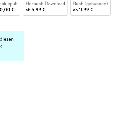
ook epub
Hörbuch Download
Buch (gebunden)
Buch (karto
0,00 €
ab
5,99 €
ab
11,99 €
ab
3,40 €
diesen
: