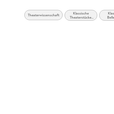
Klassische
Kla
Theaterwissenschaft
Theaterstücke,
Belle
Dramen (vor
allge
1900)
lite