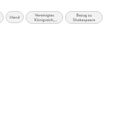
Vereinigtes
Bezug zu
Irland
Königreich,
Shakespeare
Großbritannien