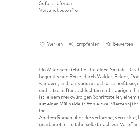
Sofort lieferbar
Versandkostenfrei
Merken
Empfehlen
Bewerten
Ein Mädchen steht im Hof einer Anstalt. Das 
beginnt seine Reise, durch Wälder, Felder, Dö
wandern, und ich wandre auch.« Isa heißt sie
und rätselhaften, schlechten und traurigen. Ei
ist, einem merkwürdigen Schriftsteller, einem
auf einer Müllhalde trifft sie zwei Vierzehnjäh
ihr.
An dem Roman über die verlorene, verrückte, h
gearbeitet, er hat ihn selbst noch zur Veröff
durch Tage und Nächte; unvollendet und doch