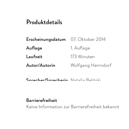
Produktdetails
Erscheinungsdatum
07. Oktober 2014
Auflage
1. Auflage
Laufzeit
173 Minuten
Autor/Autorin
Wolfgang Herrndorf
Sprecher/Sprecherin
Natalia Belitski
Produktart
CD
Größe (L/B/H)
131/131/20 mm
Barrierefreiheit
Keine Information zur Barrierefreiheit bekannt