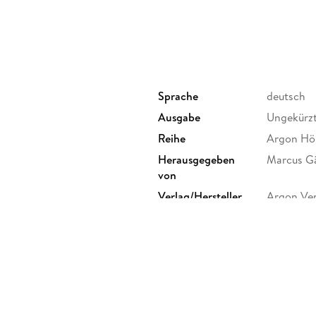
Natalia Belitski ist Ensemblemitglied am Deuts
anderem in "Tschick". Filmfreunden ist sie aus 
"About:Kate" bekannt. Rau und ein wenig verle
jungen Stimme erweckt sie das Hörbuch zum 
Sprache
deutsch
Ausgabe
Ungekürz
Reihe
Argon Hö
Herausgegeben
Marcus Gä
von
Verlag/Hersteller
Argon Ver
Gewicht
128 g
GTIN
9783839