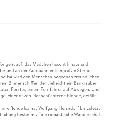
Tor geht auf, das Mädchen huscht hinaus und
rfer und an der Autobahn entlang: »Die Sterne
, und Isa wird den Menschen begegnen freundlichen
nem Binnenschiffer, der vielleicht ein Bankräuber
 toten Förster, einem Fernfahrer auf Abwegen. Und
rige, einer davon, der schüchterne Blonde, gefällt
inreißende Isa hat Wolfgang Herrndorf bis zuletzt
entlichung bestimmt. Eine romantische Wanderschaft
 ein vollkommenes Hörerlebnis.