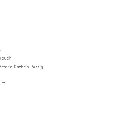
chen Theater in Berlin und spielt dort unter
"Vaterfreuden" oder als Titelheldin der Arte-Serie
tzlich, unverkennbar und sehr präsent mit ihrer
Leben.
t
rbuch
rtner, Kathrin Passig
lag
813553