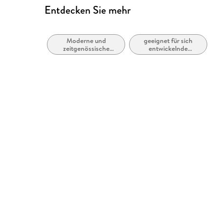
Entdecken Sie mehr
Moderne und
geeignet für sich
zeitgenössische
entwickelnde
Belletristik
erwachsene Leser