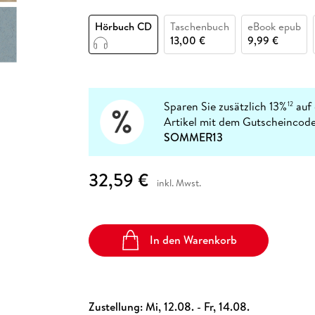
Fremdsprachige Bücher
n Lernhilfen
 Jugendbücher
eiber
Hörbuch Downloads im Bundle
cher
 Vergleich
 Puzzlezubehör
Lernen
New Adult
STABILO
Taschenbücher
Hörbuch CD
Taschenbuch
eBook epub
hilfen
hriller
 Backen
er
lender
Ratgeber
13,00 €
9,99 €
op
hriller
Romance
Sachbücher
precher:innen
Science Fiction
Sparen Sie zusätzlich 13%
auf 
12
Artikel mit dem Gutscheincode
Fremdsprachige Bücher
SOMMER13
32,59 €
inkl. Mwst.
In den Warenkorb
Zustellung:
Mi, 12.08. - Fr, 14.08.