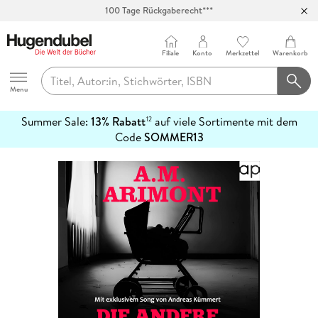
100 Tage Rückgaberecht***
Abholung in über 100 Filialen
Filiale
Konto
Merkzettel
Warenkorb
Hugendubel
Menu
Summer Sale:
13% Rabatt
auf viele Sortimente mit dem
12
mehr
Code
SOMMER13
erfahren