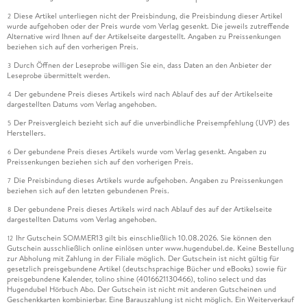
Diese Artikel unterliegen nicht der Preisbindung, die Preisbindung dieser Artikel
2
wurde aufgehoben oder der Preis wurde vom Verlag gesenkt. Die jeweils zutreffende
Alternative wird Ihnen auf der Artikelseite dargestellt. Angaben zu Preissenkungen
beziehen sich auf den vorherigen Preis.
Durch Öffnen der Leseprobe willigen Sie ein, dass Daten an den Anbieter der
3
Leseprobe übermittelt werden.
Der gebundene Preis dieses Artikels wird nach Ablauf des auf der Artikelseite
4
dargestellten Datums vom Verlag angehoben.
Der Preisvergleich bezieht sich auf die unverbindliche Preisempfehlung (UVP) des
5
Herstellers.
Der gebundene Preis dieses Artikels wurde vom Verlag gesenkt. Angaben zu
6
Preissenkungen beziehen sich auf den vorherigen Preis.
Die Preisbindung dieses Artikels wurde aufgehoben. Angaben zu Preissenkungen
7
beziehen sich auf den letzten gebundenen Preis.
Der gebundene Preis dieses Artikels wird nach Ablauf des auf der Artikelseite
8
dargestellten Datums vom Verlag angehoben.
Ihr Gutschein SOMMER13 gilt bis einschließlich 10.08.2026. Sie können den
12
Gutschein ausschließlich online einlösen unter www.hugendubel.de. Keine Bestellung
zur Abholung mit Zahlung in der Filiale möglich. Der Gutschein ist nicht gültig für
gesetzlich preisgebundene Artikel (deutschsprachige Bücher und eBooks) sowie für
preisgebundene Kalender, tolino shine (4016621130466), tolino select und das
Hugendubel Hörbuch Abo. Der Gutschein ist nicht mit anderen Gutscheinen und
Geschenkkarten kombinierbar. Eine Barauszahlung ist nicht möglich. Ein Weiterverkauf