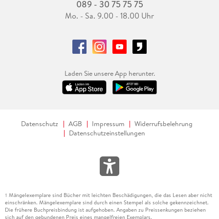
089 - 30 75 75 75
Mo. - Sa. 9.00 - 18.00 Uhr
Laden Sie unsere App herunter.
Datenschutz
AGB
Impressum
Widerrufsbelehrung
Datenschutzeinstellungen
Mängelexemplare sind Bücher mit leichten Beschädigungen, die das Lesen aber nicht
1
einschränken. Mängelexemplare sind durch einen Stempel als solche gekennzeichnet.
Die frühere Buchpreisbindung ist aufgehoben. Angaben zu Preissenkungen beziehen
sich auf den gebundenen Preis eines mangelfreien Exemplars.