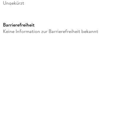
Ungekürzt
Dateigröße
"Mit exklusivem Song von Andreas Kümmert"
79,40 MB
Barrierefreiheit
Laufzeit
Keine Information zur Barrierefreiheit bekannt
113 Minuten
Altersempfehlung
ab 16 Jahre
Autor/Autorin
A.M. Arimont
Sprecher/Sprecherin
Isabel Kluth
Komponiert von
Andreas Kümmert
Verlag/Hersteller
audioparadies
Family Sharing