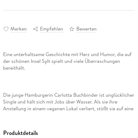
Merken
Empfehlen
Bewerten
Eine unterhaltsame Geschichte mit Herz und Humor, die auf
der schönen Insel Sylt spielt und viele Überraschungen
Die junge Hamburgerin Carlotta Buchbinder ist unglücklicher
Single und hält sich mit Jobs über Wasser. Als sie ihre
Anstellung in einem veganen Lokal verliert, stößt sie auf eine
Zeitungsannonce, in der eine gut bezahlte Arbeit auf der
schönsten Insel Deutschlands angeboten wird.
Kurzentschlossen fährt Carlotta nach Sylt und bekommt
Produktdetails