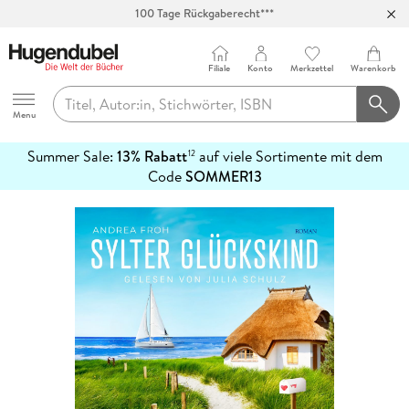
Abholung in über 100 Filialen
Filiale
Konto
Merkzettel
Warenkorb
Hugendubel
Menu
Summer Sale:
13% Rabatt
auf viele Sortimente mit dem
12
mehr
Code
SOMMER13
erfahren