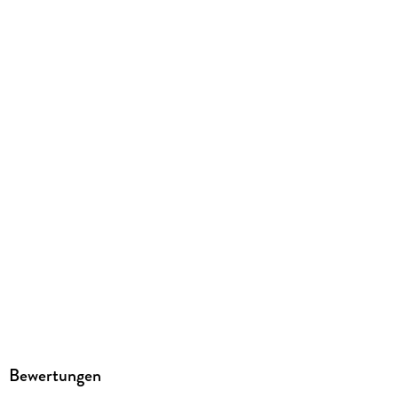
audioparadies
Family Sharing
Ja
Produktart
MP3 format
Dateiformat
MP3
Audioinhalt
Hörbuch
GTIN
9783987472695
Bewertungen