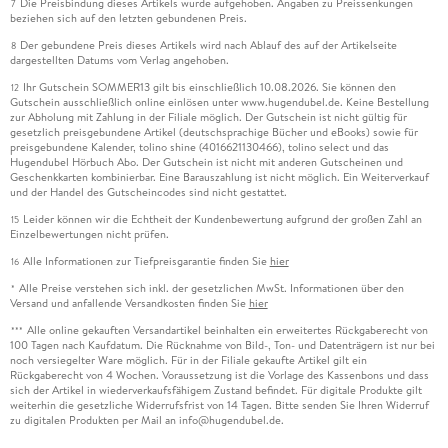
Die Preisbindung dieses Artikels wurde aufgehoben. Angaben zu Preissenkungen
7
beziehen sich auf den letzten gebundenen Preis.
Der gebundene Preis dieses Artikels wird nach Ablauf des auf der Artikelseite
8
dargestellten Datums vom Verlag angehoben.
Ihr Gutschein SOMMER13 gilt bis einschließlich 10.08.2026. Sie können den
12
Gutschein ausschließlich online einlösen unter www.hugendubel.de. Keine Bestellung
zur Abholung mit Zahlung in der Filiale möglich. Der Gutschein ist nicht gültig für
gesetzlich preisgebundene Artikel (deutschsprachige Bücher und eBooks) sowie für
preisgebundene Kalender, tolino shine (4016621130466), tolino select und das
Hugendubel Hörbuch Abo. Der Gutschein ist nicht mit anderen Gutscheinen und
Geschenkkarten kombinierbar. Eine Barauszahlung ist nicht möglich. Ein Weiterverkauf
und der Handel des Gutscheincodes sind nicht gestattet.
Leider können wir die Echtheit der Kundenbewertung aufgrund der großen Zahl an
15
Einzelbewertungen nicht prüfen.
Alle Informationen zur Tiefpreisgarantie finden Sie
hier
16
Alle Preise verstehen sich inkl. der gesetzlichen MwSt. Informationen über den
*
Versand und anfallende Versandkosten finden Sie
hier
Alle online gekauften Versandartikel beinhalten ein erweitertes Rückgaberecht von
***
100 Tagen nach Kaufdatum. Die Rücknahme von Bild-, Ton- und Datenträgern ist nur bei
noch versiegelter Ware möglich. Für in der Filiale gekaufte Artikel gilt ein
Rückgaberecht von 4 Wochen. Voraussetzung ist die Vorlage des Kassenbons und dass
sich der Artikel in wiederverkaufsfähigem Zustand befindet. Für digitale Produkte gilt
weiterhin die gesetzliche Widerrufsfrist von 14 Tagen. Bitte senden Sie Ihren Widerruf
zu digitalen Produkten per Mail an info@hugendubel.de.