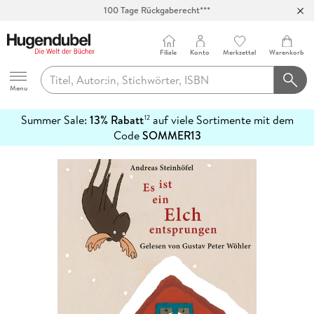
Abholung in über 100 Filialen
Filiale
Konto
Merkzettel
Warenkorb
Hugendubel
Menu
Summer Sale:
13% Rabatt
auf viele Sortimente mit dem
12
mehr
Code
SOMMER13
erfahren