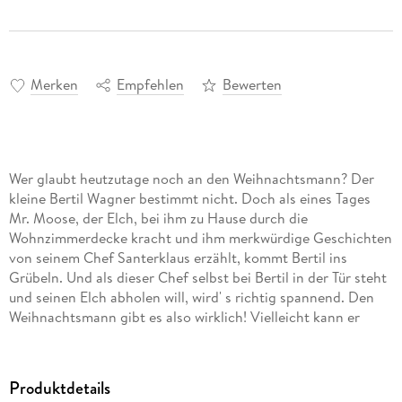
Merken
Empfehlen
Bewerten
Wer glaubt heutzutage noch an den Weihnachtsmann? Der
kleine Bertil Wagner bestimmt nicht. Doch als eines Tages
Mr. Moose, der Elch, bei ihm zu Hause durch die
Wohnzimmerdecke kracht und ihm merkwürdige Geschichten
von seinem Chef Santerklaus erzählt, kommt Bertil ins
Grübeln. Und als dieser Chef selbst bei Bertil in der Tür steht
und seinen Elch abholen will, wird' s richtig spannend. Den
Weihnachtsmann gibt es also wirklich! Vielleicht kann er
Bertil sogar seinen sehnlichsten Wunsch erfüllen und seinen
Vater dazu bringen, dieses Weihnachtsfest wieder mit ihnen
in der Finkenwaldstraße zu feiern . . .
Produktdetails