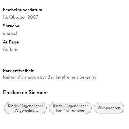
Erscheinungsdatum
16. Oktober 2007
Sprache
deutsch
Auflage
Auflage
Ausgabe
Ungekürzt
Barrierefreiheit
Dateigröße
Keine Information zur Barrierefreiheit bekannt
52,38 MB
Laufzeit
Entdecken Sie mehr
68 Minuten
Kinder/Jugendliche:
Kinder/Jugendliche:
Altersempfehlung
Weihnachten
Allgemeine,
Familienromane
ab 8 Jahre
moderne und
zeitgenössische
Autor/Autorin
Belletristik