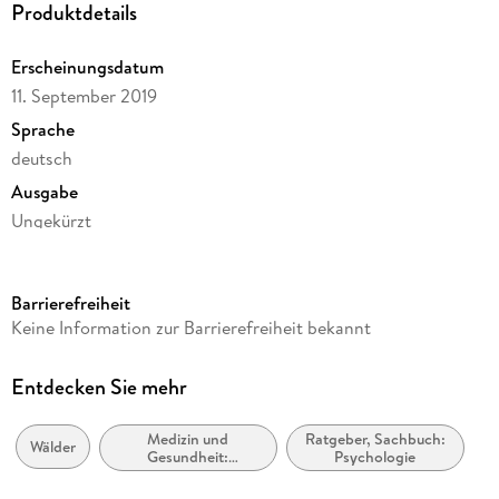
Produktdetails
und Geist!
Erscheinungsdatum
11. September 2019
Sprache
deutsch
Ausgabe
Ungekürzt
Dateigröße
157,24 MB
Barrierefreiheit
Laufzeit
Keine Information zur Barrierefreiheit bekannt
228 Minuten
Autor/Autorin
Entdecken Sie mehr
Annette Bernjus, Anna Cavelius
Medizin und
Ratgeber, Sachbuch:
Sprecher/Sprecherin
Wälder
Gesundheit:
Psychologie
Daniela Kiefer
Ratgeber, Sachbuch