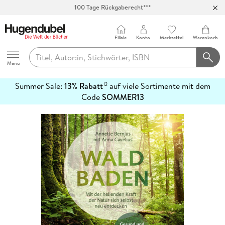
100 Tage Rückgaberecht***
Abholung in über 100 Filialen
Filiale
Konto
Merkzettel
Warenkorb
Hugendubel
Menu
Summer Sale:
13% Rabatt
auf viele Sortimente mit dem
12
mehr
Code
SOMMER13
erfahren