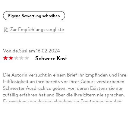
Eigene Bewertung schreiben
Zur Empfehlungsrangliste
Von
de.Susi
am
16.02.2024
Schwere Kost
Die Autorin versucht in einem Brief ihr Empfinden und ihre
Hilflosigkeit an ihre bereits vor ihrer Geburt verstorbenen
Schwester Ausdruck zu geben, von deren Existenz sie nur
zufällig erfahren hat und über die ihre Eltern nie sprachen.
Es mischen sich die verschiedensten Emotionen von dem
Leben im Schatten über Akzeptanz und sogar kleinste Spuren
von Liebe. Dabei ist jedes Wort präzise gesetzt, jeder Satz
messerscharf durchdacht. Doch wie kann man
Unausgesprochenem und damit Nichtexistierendem
begegnen?