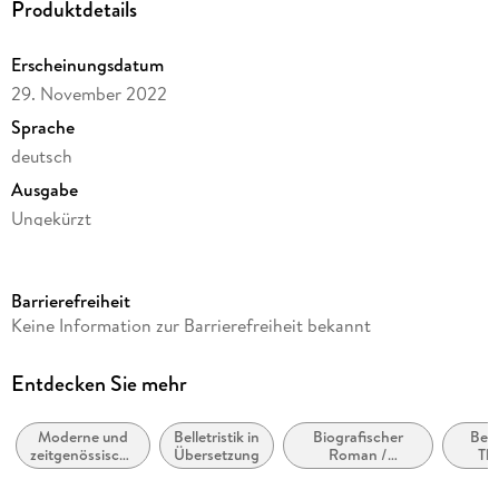
Produktdetails
Erscheinungsdatum
29. November 2022
Sprache
deutsch
Ausgabe
Ungekürzt
Dateigröße
74,53 MB
Barrierefreiheit
Laufzeit
Keine Information zur Barrierefreiheit bekannt
86 Minuten
Reihe
Entdecken Sie mehr
Suhrkamp Verlag
Moderne und
Belletristik in
Biografischer
Belle
Autor/Autorin
zeitgenössische
Übersetzung
Roman /
Th
Annie Ernaux
Belletristik:
Autobiografischer
Stoffe
allgemein und
Roman
Heran