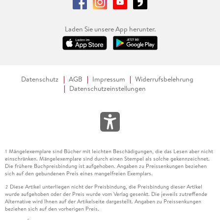
Laden Sie unsere App herunter.
Datenschutz
AGB
Impressum
Widerrufsbelehrung
Datenschutzeinstellungen
Mängelexemplare sind Bücher mit leichten Beschädigungen, die das Lesen aber nicht
1
einschränken. Mängelexemplare sind durch einen Stempel als solche gekennzeichnet.
Die frühere Buchpreisbindung ist aufgehoben. Angaben zu Preissenkungen beziehen
sich auf den gebundenen Preis eines mangelfreien Exemplars.
Diese Artikel unterliegen nicht der Preisbindung, die Preisbindung dieser Artikel
2
wurde aufgehoben oder der Preis wurde vom Verlag gesenkt. Die jeweils zutreffende
Alternative wird Ihnen auf der Artikelseite dargestellt. Angaben zu Preissenkungen
beziehen sich auf den vorherigen Preis.