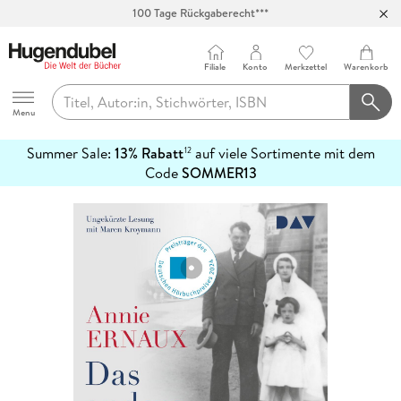
Abholung in über 100 Filialen
Filiale
Konto
Merkzettel
Warenkorb
Hugendubel
Menu
Summer Sale:
13% Rabatt
auf viele Sortimente mit dem
12
mehr
Code
SOMMER13
erfahren