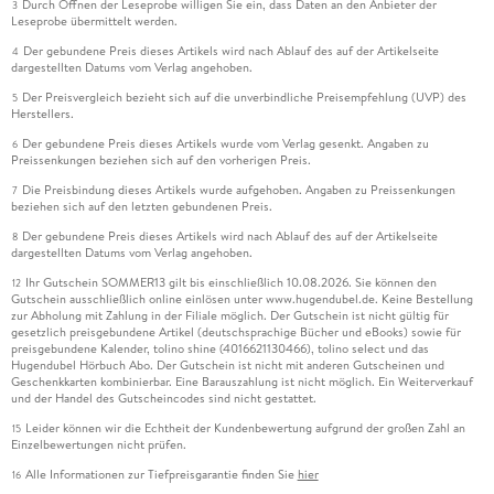
Durch Öffnen der Leseprobe willigen Sie ein, dass Daten an den Anbieter der
3
Leseprobe übermittelt werden.
Der gebundene Preis dieses Artikels wird nach Ablauf des auf der Artikelseite
4
dargestellten Datums vom Verlag angehoben.
Der Preisvergleich bezieht sich auf die unverbindliche Preisempfehlung (UVP) des
5
Herstellers.
Der gebundene Preis dieses Artikels wurde vom Verlag gesenkt. Angaben zu
6
Preissenkungen beziehen sich auf den vorherigen Preis.
Die Preisbindung dieses Artikels wurde aufgehoben. Angaben zu Preissenkungen
7
beziehen sich auf den letzten gebundenen Preis.
Der gebundene Preis dieses Artikels wird nach Ablauf des auf der Artikelseite
8
dargestellten Datums vom Verlag angehoben.
Ihr Gutschein SOMMER13 gilt bis einschließlich 10.08.2026. Sie können den
12
Gutschein ausschließlich online einlösen unter www.hugendubel.de. Keine Bestellung
zur Abholung mit Zahlung in der Filiale möglich. Der Gutschein ist nicht gültig für
gesetzlich preisgebundene Artikel (deutschsprachige Bücher und eBooks) sowie für
preisgebundene Kalender, tolino shine (4016621130466), tolino select und das
Hugendubel Hörbuch Abo. Der Gutschein ist nicht mit anderen Gutscheinen und
Geschenkkarten kombinierbar. Eine Barauszahlung ist nicht möglich. Ein Weiterverkauf
und der Handel des Gutscheincodes sind nicht gestattet.
Leider können wir die Echtheit der Kundenbewertung aufgrund der großen Zahl an
15
Einzelbewertungen nicht prüfen.
Alle Informationen zur Tiefpreisgarantie finden Sie
hier
16