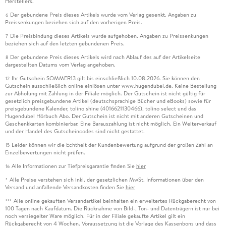
Herstellers.
© Alle Rechte vorbehalten. Frankfurter Allgemeine Zeitung
Der gebundene Preis dieses Artikels wurde vom Verlag gesenkt. Angaben zu
6
Preissenkungen beziehen sich auf den vorherigen Preis.
GmbH, Frankfurt.
Die Preisbindung dieses Artikels wurde aufgehoben. Angaben zu Preissenkungen
7
beziehen sich auf den letzten gebundenen Preis.
Der gebundene Preis dieses Artikels wird nach Ablauf des auf der Artikelseite
8
dargestellten Datums vom Verlag angehoben.
Ihr Gutschein SOMMER13 gilt bis einschließlich 10.08.2026. Sie können den
12
Gutschein ausschließlich online einlösen unter www.hugendubel.de. Keine Bestellung
zur Abholung mit Zahlung in der Filiale möglich. Der Gutschein ist nicht gültig für
gesetzlich preisgebundene Artikel (deutschsprachige Bücher und eBooks) sowie für
preisgebundene Kalender, tolino shine (4016621130466), tolino select und das
Hugendubel Hörbuch Abo. Der Gutschein ist nicht mit anderen Gutscheinen und
Geschenkkarten kombinierbar. Eine Barauszahlung ist nicht möglich. Ein Weiterverkauf
und der Handel des Gutscheincodes sind nicht gestattet.
Leider können wir die Echtheit der Kundenbewertung aufgrund der großen Zahl an
15
Einzelbewertungen nicht prüfen.
Alle Informationen zur Tiefpreisgarantie finden Sie
hier
16
Alle Preise verstehen sich inkl. der gesetzlichen MwSt. Informationen über den
*
Versand und anfallende Versandkosten finden Sie
hier
Alle online gekauften Versandartikel beinhalten ein erweitertes Rückgaberecht von
***
100 Tagen nach Kaufdatum. Die Rücknahme von Bild-, Ton- und Datenträgern ist nur bei
noch versiegelter Ware möglich. Für in der Filiale gekaufte Artikel gilt ein
Rückgaberecht von 4 Wochen. Voraussetzung ist die Vorlage des Kassenbons und dass