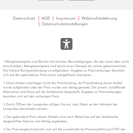
Als Jugendlicher hat er wie viele in den 1970er-Jahren
begeistert die Mao-Bibel verschlungen, und er verbrachte
Datenschutz
AGB
Impressum
Widerrufsbelehrung
einen Teil seiner Studienzeit in China. Daher kann er die
Datenschutzeinstellungen
Faszination junger Leute für kommunistische Ideale ebenso
nachvollziehen wie die Begeisterung ehrgeiziger und
unternehmungslustiger Menschen vom Schlage Flatows für
die Chinesen, ihre bewundernswerte Kultur und die schier
unbegrenzten Geschäftschancen in der Volksrepublik. Doch
als Wirtschaftsjournalist und ehemaliger Chefredakteur des
Mängelexemplare sind Bücher mit leichten Beschädigungen, die das Lesen aber nicht
1
"Handelsblatts" ist Ziesemer keineswegs blind für die
einschränken. Mängelexemplare sind durch einen Stempel als solche gekennzeichnet.
Schattenseiten der chinesischen Machtpolitik, die angesichts
Die frühere Buchpreisbindung ist aufgehoben. Angaben zu Preissenkungen beziehen
sich auf den gebundenen Preis eines mangelfreien Exemplars.
der bis vor Kurzem noch vorherrschenden Begeisterung für
den wirtschaftlichen Aufstieg des bevölkerungsreichsten
Diese Artikel unterliegen nicht der Preisbindung, die Preisbindung dieser Artikel
2
wurde aufgehoben oder der Preis wurde vom Verlag gesenkt. Die jeweils zutreffende
Landes der Erde weitgehend aus dem Blickfeld der
Alternative wird Ihnen auf der Artikelseite dargestellt. Angaben zu Preissenkungen
Öffentlichkeit verschwunden waren. Das ändert sich gerade.
beziehen sich auf den vorherigen Preis.
MARK FEHR
Durch Öffnen der Leseprobe willigen Sie ein, dass Daten an den Anbieter der
3
Leseprobe übermittelt werden.
Bernd Ziesemer: Maos deutscher Topagent - Wie China die
Der gebundene Preis dieses Artikels wird nach Ablauf des auf der Artikelseite
4
Bundesrepublik eroberte. Campus Verlag, Frankfurt/New York
dargestellten Datums vom Verlag angehoben.
2023, 232 Seiten
Der Preisvergleich bezieht sich auf die unverbindliche Preisempfehlung (UVP) des
5