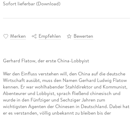
Sofort lieferbar (Download)
Merken
Empfehlen
Bewerten
Gerhard Flatow, der erste China-Lobbyist
Wer den Einfluss verstehen will, den China auf die deutsche
Wirtschaft ausübt, muss den Namen Gerhard Ludwig Flatow
kennen. Er war wohlhabender Stahldirektor und Kommunist,
Abenteurer und Lobbyist, sprach fließend chinesisch und
wurde in den Fünfziger und Sechziger Jahren zum
wichtigsten Agenten der Chinesen in Deutschland. Dabei hat
er es verstanden, völlig unbekannt zu bleiben bis der
Wirtschaftspublizist und Chinakenner Bernd Ziesemer die
Fäden zusammenführte und entdeckte, dass ein Maoist und
ein Industrieller ein und dieselbe Person waren.