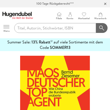
100 Tage Rückgaberecht***
Abholung in über 100 Filialen
Filiale
Konto
Merkzettel
Warenkorb
Hugendubel
Menu
Summer Sale:
13% Rabatt
auf viele Sortimente mit dem
12
mehr
Code
SOMMER13
erfahren