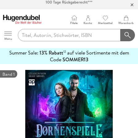
Abholung in über 100 Filialen
Filiale
Konto
Merkzettel
Warenkorb
Hugendubel
Menu
Summer Sale:
13% Rabatt
auf viele Sortimente mit dem
12
mehr
Code
SOMMER13
erfahren
Band 1