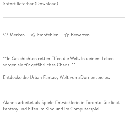
Sofort lieferbar (Download)
Merken
Empfehlen
Bewerten
**In Geschichten retten Elfen die Welt. In deinem Leben
Alanna arbeitet als Spiele-Entwicklerin in Toronto. Sie liebt
Fantasy und Elfen im Kino und im Computerspiel.
Ausgerechnet, als sie ein Spiel fertig stellen muss, spielen alle
Computer in ihrer Nähe verrückt. Sie ist als Magierin
erwacht. Es bleiben ihr nur ein paar Wochen, um Jahre des