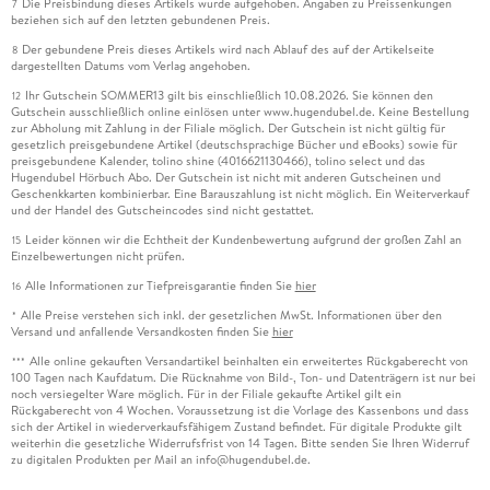
Die Preisbindung dieses Artikels wurde aufgehoben. Angaben zu Preissenkungen
7
beziehen sich auf den letzten gebundenen Preis.
Der gebundene Preis dieses Artikels wird nach Ablauf des auf der Artikelseite
8
dargestellten Datums vom Verlag angehoben.
Ihr Gutschein SOMMER13 gilt bis einschließlich 10.08.2026. Sie können den
12
Gutschein ausschließlich online einlösen unter www.hugendubel.de. Keine Bestellung
zur Abholung mit Zahlung in der Filiale möglich. Der Gutschein ist nicht gültig für
gesetzlich preisgebundene Artikel (deutschsprachige Bücher und eBooks) sowie für
preisgebundene Kalender, tolino shine (4016621130466), tolino select und das
Hugendubel Hörbuch Abo. Der Gutschein ist nicht mit anderen Gutscheinen und
Geschenkkarten kombinierbar. Eine Barauszahlung ist nicht möglich. Ein Weiterverkauf
und der Handel des Gutscheincodes sind nicht gestattet.
Leider können wir die Echtheit der Kundenbewertung aufgrund der großen Zahl an
15
Einzelbewertungen nicht prüfen.
Alle Informationen zur Tiefpreisgarantie finden Sie
hier
16
Alle Preise verstehen sich inkl. der gesetzlichen MwSt. Informationen über den
*
Versand und anfallende Versandkosten finden Sie
hier
Alle online gekauften Versandartikel beinhalten ein erweitertes Rückgaberecht von
***
100 Tagen nach Kaufdatum. Die Rücknahme von Bild-, Ton- und Datenträgern ist nur bei
noch versiegelter Ware möglich. Für in der Filiale gekaufte Artikel gilt ein
Rückgaberecht von 4 Wochen. Voraussetzung ist die Vorlage des Kassenbons und dass
sich der Artikel in wiederverkaufsfähigem Zustand befindet. Für digitale Produkte gilt
weiterhin die gesetzliche Widerrufsfrist von 14 Tagen. Bitte senden Sie Ihren Widerruf
zu digitalen Produkten per Mail an info@hugendubel.de.