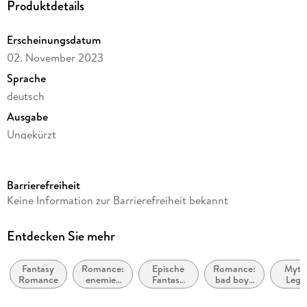
Produktdetails
Erscheinungsdatum
02. November 2023
Sprache
deutsch
Ausgabe
Ungekürzt
Dateigröße
589,32 MB
Barrierefreiheit
Laufzeit
Keine Information zur Barrierefreiheit bekannt
850 Minuten
Reihe
Entdecken Sie mehr
Rabenwinter Saga, 1
Fantasy
Romance:
Epische
Romance:
Myth
Autor/Autorin
Romance
enemies
Fantasy
bad boys
Lege
Carina Schnell
to lovers
(High
/ bad girls
Mytho
Fantasy) /
Ro