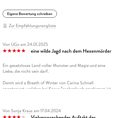
Eigene Bewertung schreiben
Zur Empfehlungsrangliste
Von
UGo
am
24.01.2025
eine wilde Jagd nach dem Hexenmörder
Ein gesetzloses Land voller Monster und Magie und eine
Liebe, die nicht sein darf.
Damit wird a Breath of Winter von Carina Schnell
angeteasert, welches bei Knaur Taschenbuch erschienen ist.
Ich habe es als Hörbuch vom Argon Verlag mit den Stimmen
von Corinna Dorenkamp, Sven Macht und Tim Gössler
genossen.
Von
Sonja Kraus
am
17.04.2024
Vielversprechender Auftakt der
Ähm ja, also es ist spannend, abwechslungsreich und