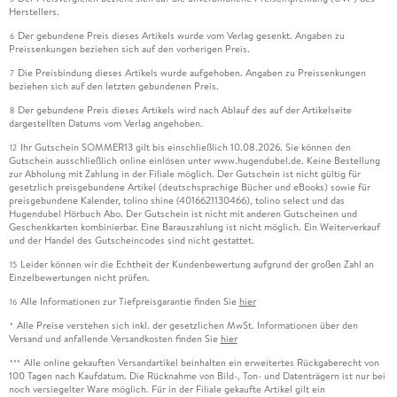
Herstellers.
Der gebundene Preis dieses Artikels wurde vom Verlag gesenkt. Angaben zu
6
Preissenkungen beziehen sich auf den vorherigen Preis.
Die Preisbindung dieses Artikels wurde aufgehoben. Angaben zu Preissenkungen
7
beziehen sich auf den letzten gebundenen Preis.
Der gebundene Preis dieses Artikels wird nach Ablauf des auf der Artikelseite
8
dargestellten Datums vom Verlag angehoben.
Ihr Gutschein SOMMER13 gilt bis einschließlich 10.08.2026. Sie können den
12
Gutschein ausschließlich online einlösen unter www.hugendubel.de. Keine Bestellung
zur Abholung mit Zahlung in der Filiale möglich. Der Gutschein ist nicht gültig für
gesetzlich preisgebundene Artikel (deutschsprachige Bücher und eBooks) sowie für
preisgebundene Kalender, tolino shine (4016621130466), tolino select und das
Hugendubel Hörbuch Abo. Der Gutschein ist nicht mit anderen Gutscheinen und
Geschenkkarten kombinierbar. Eine Barauszahlung ist nicht möglich. Ein Weiterverkauf
und der Handel des Gutscheincodes sind nicht gestattet.
Leider können wir die Echtheit der Kundenbewertung aufgrund der großen Zahl an
15
Einzelbewertungen nicht prüfen.
Alle Informationen zur Tiefpreisgarantie finden Sie
hier
16
Alle Preise verstehen sich inkl. der gesetzlichen MwSt. Informationen über den
*
Versand und anfallende Versandkosten finden Sie
hier
Alle online gekauften Versandartikel beinhalten ein erweitertes Rückgaberecht von
***
100 Tagen nach Kaufdatum. Die Rücknahme von Bild-, Ton- und Datenträgern ist nur bei
noch versiegelter Ware möglich. Für in der Filiale gekaufte Artikel gilt ein