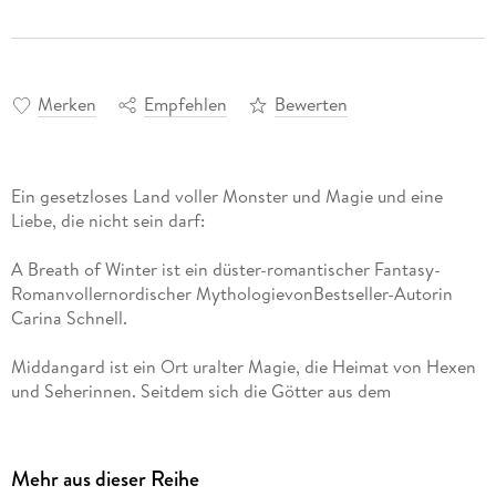
Merken
Empfehlen
Bewerten
Ein gesetzloses Land voller Monster und Magie und eine
Liebe, die nicht sein darf:
A Breath of Winter ist ein düster-romantischer Fantasy-
Romanvollernordischer MythologievonBestseller-Autorin
Carina Schnell.
Middangard ist ein Ort uralter Magie, die Heimat von Hexen
und Seherinnen. Seitdem sich die Götter aus dem
gebeutelten Reich zurückgezogen haben, machen Trolle die
Wälder unsicher und Walküren ziehen mordend und
brandschatzend umher.
Mehr aus dieser Reihe