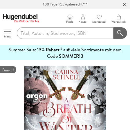
100 Tage Rückgaberecht***
Abholung in über 100 Filialen
Filiale
Konto
Merkzettel
Warenkorb
Hugendubel
Menu
Summer Sale:
13% Rabatt
auf viele Sortimente mit dem
12
mehr
Code
SOMMER13
erfahren
Band 1