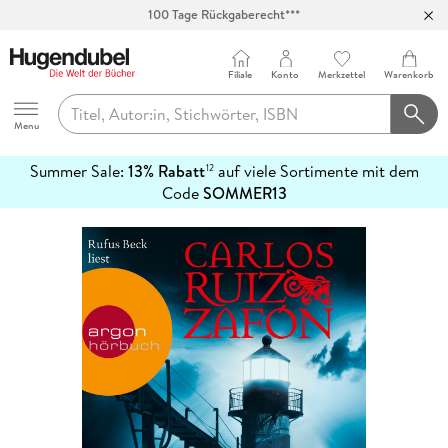
100 Tage Rückgaberecht***
Abholung in über 100 Filialen
Filiale
Konto
Merkzettel
Warenkorb
Hugendubel
Menu
Summer Sale:
13% Rabatt
auf viele Sortimente mit dem
12
mehr
Code
SOMMER13
erfahren