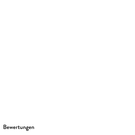
Ja
Produktart
MP3 format
Dateiformat
MP3
Audioinhalt
Hörbuch
GTIN
9783732440139
Bewertungen