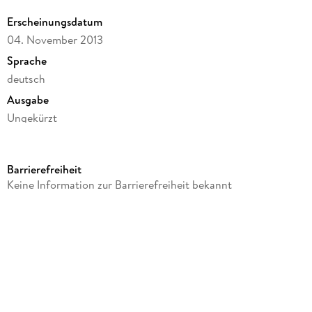
Erscheinungsdatum
04. November 2013
Sprache
deutsch
Ausgabe
Ungekürzt
Laufzeit
440 Minuten
Barrierefreiheit
Autor/Autorin
Keine Information zur Barrierefreiheit bekannt
Carlos Ruiz Zafón
Sprecher/Sprecherin
Rufus Beck
Verlag/Hersteller
argon
Family Sharing