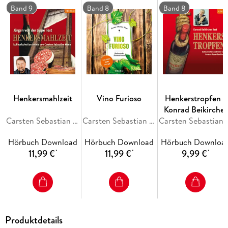
Band 9
Band 8
Band 8
Henkersmahlzeit
Vino Furioso
Henkerstropfen -
Konrad Beikircher
Carsten Sebastian Henn
Carsten Sebastian Henn
liest
Carsten Seb
Hörbuch Download
Hörbuch Download
Hörbuch Downloa
11,99 €
11,99 €
9,99 €
*
*
*
Produktdetails