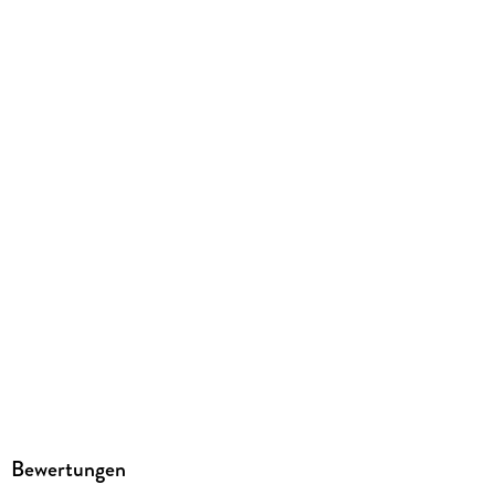
Jürgen von der Lippe
Verlag/Hersteller
Emons Verlag
Family Sharing
Ja
Produktart
MP3 format
Dateiformat
MP3
Audioinhalt
Hörbuch
GTIN
9783740827007
Bewertungen