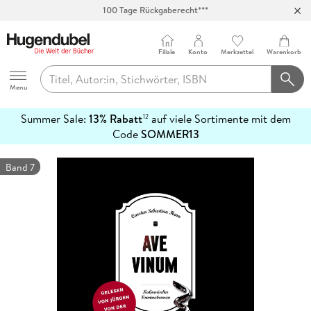
100 Tage Rückgaberecht***
Abholung in über 100 Filialen
Filiale
Konto
Merkzettel
Warenkorb
Hugendubel
Menu
Summer Sale:
13% Rabatt
auf viele Sortimente mit dem
12
mehr
Code
SOMMER13
erfahren
Band 7