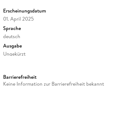
Erscheinungsdatum
01. April 2025
Sprache
deutsch
Ausgabe
Ungekürzt
Dateigröße
305,16 MB
Barrierefreiheit
Laufzeit
Keine Information zur Barrierefreiheit bekannt
346 Minuten
Reihe
Julius Eichendorff, 7
Autor/Autorin
Carsten Sebastian Henn
Sprecher/Sprecherin