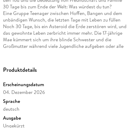
den Tod und die Bedeutung von Freundschaft und Familie
30 Tage bis zum Ende der Welt: Was würdest du tun?
Eine Gruppe Teenager zwischen Hoffen, Bangen und dem
unbändigen Wunsch, die letzten Tage mit Leben zu füllen
Noch 30 Tage, bis ein Asteroid die Erde zerstören wird, und
das gewohnte Leben zerbricht immer mehr. Die 17-jährige
Mae kümmert sich um ihre blinde Schwester und die
Großmutter während viele Jugendliche aufgeben oder alle
Hemmungen verlieren und die Erwachsenen so tun, als wäre
nichts. Als Mae die Leiche ihrer früheren Freundin Abi findet,
erkennt sie, dass in den letzten Wochen mehr zerbrochen ist
Produktdetails
als die Ordnung. Gemeinsam mit einer Gruppe
Gleichgesinnter, den »Forevers«, versucht sie herauszufinden,
Erscheinungsdatum
was hinter Abis Tod steckt und was diese Welt am Abgrund
04. Dezember 2026
noch lebenswert macht.
Ein zugleich aufwühlender und tröstlicher Roman über eine
Sprache
Jugend, die stärker ist, als die Erwachsenen glauben wollen.
deutsch
»Unsterblich sind wir jetzt« kreist um die spannende Frage:
Ausgabe
Wie viel Menschlichkeit bleibt, wenn nichts mehr
Konsequenzen hat?
Ungekürzt
Das Werk des preisgekrönten SPIEGEL-Bestsellerautors Chris