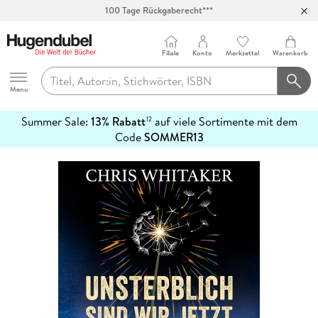
100 Tage Rückgaberecht***
Abholung in über 100 Filialen
Filiale
Konto
Merkzettel
Warenkorb
Hugendubel
Menu
Summer Sale:
13% Rabatt
auf viele Sortimente mit dem
12
mehr
Code
SOMMER13
erfahren