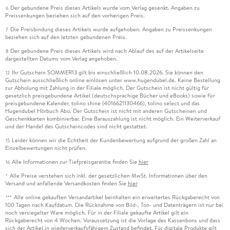
Der gebundene Preis dieses Artikels wurde vom Verlag gesenkt. Angaben zu
6
Preissenkungen beziehen sich auf den vorherigen Preis.
Die Preisbindung dieses Artikels wurde aufgehoben. Angaben zu Preissenkungen
7
beziehen sich auf den letzten gebundenen Preis.
Der gebundene Preis dieses Artikels wird nach Ablauf des auf der Artikelseite
8
dargestellten Datums vom Verlag angehoben.
Ihr Gutschein SOMMER13 gilt bis einschließlich 10.08.2026. Sie können den
12
Gutschein ausschließlich online einlösen unter www.hugendubel.de. Keine Bestellung
zur Abholung mit Zahlung in der Filiale möglich. Der Gutschein ist nicht gültig für
gesetzlich preisgebundene Artikel (deutschsprachige Bücher und eBooks) sowie für
preisgebundene Kalender, tolino shine (4016621130466), tolino select und das
Hugendubel Hörbuch Abo. Der Gutschein ist nicht mit anderen Gutscheinen und
Geschenkkarten kombinierbar. Eine Barauszahlung ist nicht möglich. Ein Weiterverkauf
und der Handel des Gutscheincodes sind nicht gestattet.
Leider können wir die Echtheit der Kundenbewertung aufgrund der großen Zahl an
15
Einzelbewertungen nicht prüfen.
Alle Informationen zur Tiefpreisgarantie finden Sie
hier
16
Alle Preise verstehen sich inkl. der gesetzlichen MwSt. Informationen über den
*
Versand und anfallende Versandkosten finden Sie
hier
Alle online gekauften Versandartikel beinhalten ein erweitertes Rückgaberecht von
***
100 Tagen nach Kaufdatum. Die Rücknahme von Bild-, Ton- und Datenträgern ist nur bei
noch versiegelter Ware möglich. Für in der Filiale gekaufte Artikel gilt ein
Rückgaberecht von 4 Wochen. Voraussetzung ist die Vorlage des Kassenbons und dass
sich der Artikel in wiederverkaufsfähigem Zustand befindet. Für digitale Produkte gilt