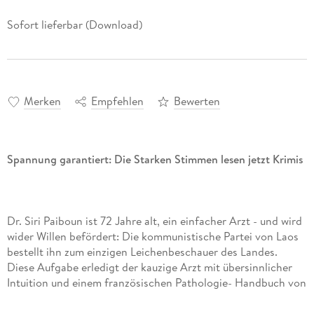
Sofort lieferbar (Download)
Merken
Empfehlen
Bewerten
Spannung garantiert: Die Starken Stimmen lesen jetzt Krimis
Dr. Siri Paiboun ist 72 Jahre alt, ein einfacher Arzt - und wird
wider Willen befördert: Die kommunistische Partei von Laos
bestellt ihn zum einzigen Leichenbeschauer des Landes.
Diese Aufgabe erledigt der kauzige Arzt mit übersinnlicher
Intuition und einem französischen Pathologie- Handbuch von
1948. Hört sich komisch an? Ist es auch. Vergnüglich und
skurril löst er seinen ersten Fall, den Tod der Gattin eines