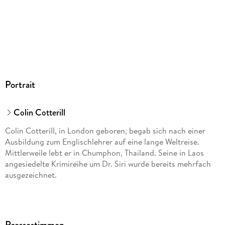
MP3
Audioinhalt
Hörbuch
GTIN
9783837178388
Portrait
Colin Cotterill
Colin Cotterill, in London geboren, begab sich nach einer
Ausbildung zum Englischlehrer auf eine lange Weltreise.
Mittlerweile lebt er in Chumphon, Thailand. Seine in Laos
angesiedelte Krimireihe um Dr. Siri wurde bereits mehrfach
ausgezeichnet.
Pressestimmen