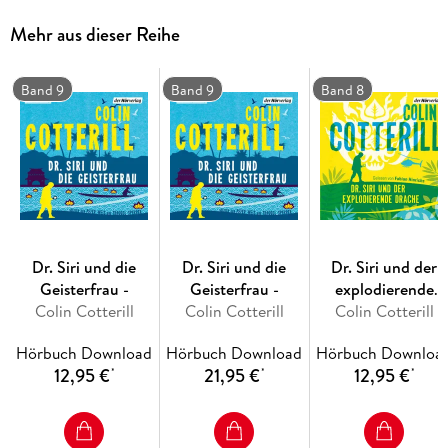
hohen Parteikaders.
Mehr aus dieser Reihe
Band 9
Band 9
Band 8
Jan Josef Liefers ist wie geschaffen dafür, sich in besonders
schräge Charaktere hineinzufühlen. Der des Dr. Siri dürfte
ihm nicht schwergefallen sein ¿ schließlich spielt er im
"Tatort" seit Jahren quasi einen Kollegen von Dr. Siri, der
zudem ähnlich verschroben ist. Man hört einfach, dass
Liefers großen Spaß an diesem Buch hatte.
Dr. Siri und die
Dr. Siri und die
Dr. Siri und der
Geisterfrau -
Geisterfrau -
explodierende
Colin Cotterill
Colin Cotterill
Colin Cotterill
Drache
Hörbuch Download
Hörbuch Download
Hörbuch Downloa
12,95 €
21,95 €
12,95 €
*
*
*