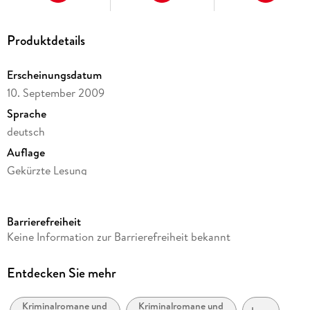
Produktdetails
Erscheinungsdatum
10. September 2009
Sprache
deutsch
Auflage
Gekürzte Lesung
Ausgabe
Gekürzt
Barrierefreiheit
Dateigröße
Keine Information zur Barrierefreiheit bekannt
231,23 MB
Laufzeit
Entdecken Sie mehr
307 Minuten
Kriminalromane und
Kriminalromane und
Altersempfehlung