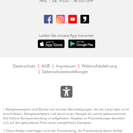
Mo. - Sa. 9.00 - 18.00 Uhr
Laden Sie unsere App herunter.
Datenschutz
AGB
Impressum
Widerrufsbelehrung
Datenschutzeinstellungen
Mängelexemplare sind Bücher mit leichten Beschädigungen, die das Lesen aber nicht
1
einschränken. Mängelexemplare sind durch einen Stempel als solche gekennzeichnet.
Die frühere Buchpreisbindung ist aufgehoben. Angaben zu Preissenkungen beziehen
sich auf den gebundenen Preis eines mangelfreien Exemplars.
Diese Artikel unterliegen nicht der Preisbindung, die Preisbindung dieser Artikel
2