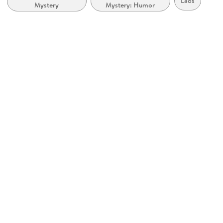
Laos
Mystery
Mystery: Humor
ab 12 Jahre
Reihe
Dr. Siri Paiboun, 1
Autor/Autorin
Colin Cotterill
Übersetzung
Thomas Mohr
Sprecher/Sprecherin
Jan Josef Liefers
Verlag/Hersteller
Random House Audio Editionen
Family Sharing
Ja
Produktart
MP3 format
Dateiformat