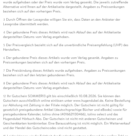
wurde aufgehoben oder der Preis wurde vom Verlag gesenkt. Die jeweils zutreffende
Alternative wird Ihnen auf der Artikelseite dargestellt. Angaben zu Preissenkungen
beziehen sich auf den vorherigen Preis.
Durch Öffnen der Leseprobe willigen Sie ein, dass Daten an den Anbieter der
3
Leseprobe übermittelt werden.
Der gebundene Preis dieses Artikels wird nach Ablauf des auf der Artikelseite
4
dargestellten Datums vom Verlag angehoben.
Der Preisvergleich bezieht sich auf die unverbindliche Preisempfehlung (UVP) des
5
Herstellers.
Der gebundene Preis dieses Artikels wurde vom Verlag gesenkt. Angaben zu
6
Preissenkungen beziehen sich auf den vorherigen Preis.
Die Preisbindung dieses Artikels wurde aufgehoben. Angaben zu Preissenkungen
7
beziehen sich auf den letzten gebundenen Preis.
Der gebundene Preis dieses Artikels wird nach Ablauf des auf der Artikelseite
8
dargestellten Datums vom Verlag angehoben.
Ihr Gutschein SOMMER13 gilt bis einschließlich 10.08.2026. Sie können den
12
Gutschein ausschließlich online einlösen unter www.hugendubel.de. Keine Bestellung
zur Abholung mit Zahlung in der Filiale möglich. Der Gutschein ist nicht gültig für
gesetzlich preisgebundene Artikel (deutschsprachige Bücher und eBooks) sowie für
preisgebundene Kalender, tolino shine (4016621130466), tolino select und das
Hugendubel Hörbuch Abo. Der Gutschein ist nicht mit anderen Gutscheinen und
Geschenkkarten kombinierbar. Eine Barauszahlung ist nicht möglich. Ein Weiterverkauf
und der Handel des Gutscheincodes sind nicht gestattet.