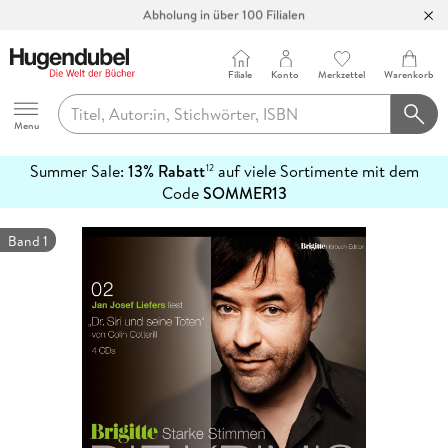
Abholung in über 100 Filialen
Filiale
Konto
Merkzettel
Warenkorb
Hugendubel
Menu
Summer Sale:
13% Rabatt
auf viele Sortimente mit dem
12
mehr
Code
SOMMER13
erfahren
Band 1