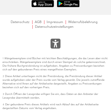
Datenschutz
AGB
Impressum
Widerrufsbelehrung
Datenschutzeinstellungen
Mängelexemplare sind Bücher mit leichten Beschädigungen, die das Lesen aber nicht
1
einschränken. Mängelexemplare sind durch einen Stempel als solche gekennzeichnet.
Die frühere Buchpreisbindung ist aufgehoben. Angaben zu Preissenkungen beziehen
sich auf den gebundenen Preis eines mangelfreien Exemplars.
Diese Artikel unterliegen nicht der Preisbindung, die Preisbindung dieser Artikel
2
wurde aufgehoben oder der Preis wurde vom Verlag gesenkt. Die jeweils zutreffende
Alternative wird Ihnen auf der Artikelseite dargestellt. Angaben zu Preissenkungen
beziehen sich auf den vorherigen Preis.
Durch Öffnen der Leseprobe willigen Sie ein, dass Daten an den Anbieter der
3
Leseprobe übermittelt werden.
Der gebundene Preis dieses Artikels wird nach Ablauf des auf der Artikelseite
4
dargestellten Datums vom Verlag angehoben.