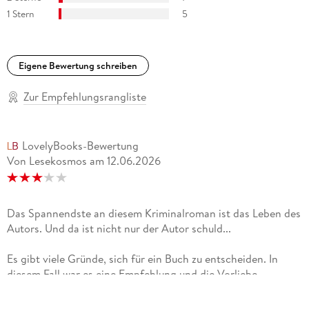
1 Stern
5
Eigene Bewertung schreiben
Zur Empfehlungsrangliste
LovelyBooks-Bewertung
Von Lesekosmos
am
12.06.2026
Das Spannendste an diesem Kriminalroman ist das Leben des
Autors. Und da ist nicht nur der Autor schuld...
Es gibt viele Gründe, sich für ein Buch zu entscheiden. In
diesem Fall war es eine Empfehlung und die Vorliebe,
Literatur aus dem Land zu bevorzugen, in dem ich mich
gerade aufhalte. Also, warum nicht mal ein Kriminalroman,