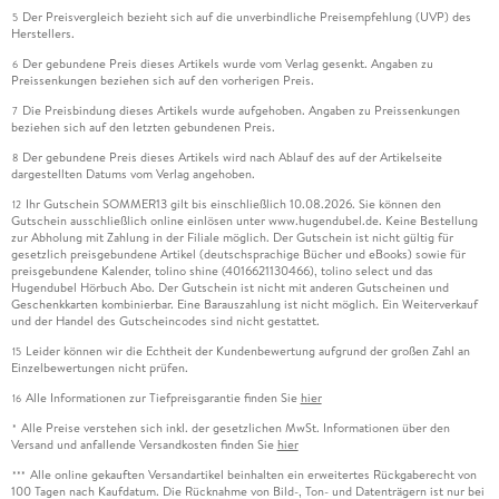
Der Preisvergleich bezieht sich auf die unverbindliche Preisempfehlung (UVP) des
5
Herstellers.
Der gebundene Preis dieses Artikels wurde vom Verlag gesenkt. Angaben zu
6
Preissenkungen beziehen sich auf den vorherigen Preis.
Die Preisbindung dieses Artikels wurde aufgehoben. Angaben zu Preissenkungen
7
beziehen sich auf den letzten gebundenen Preis.
Der gebundene Preis dieses Artikels wird nach Ablauf des auf der Artikelseite
8
dargestellten Datums vom Verlag angehoben.
Ihr Gutschein SOMMER13 gilt bis einschließlich 10.08.2026. Sie können den
12
Gutschein ausschließlich online einlösen unter www.hugendubel.de. Keine Bestellung
zur Abholung mit Zahlung in der Filiale möglich. Der Gutschein ist nicht gültig für
gesetzlich preisgebundene Artikel (deutschsprachige Bücher und eBooks) sowie für
preisgebundene Kalender, tolino shine (4016621130466), tolino select und das
Hugendubel Hörbuch Abo. Der Gutschein ist nicht mit anderen Gutscheinen und
Geschenkkarten kombinierbar. Eine Barauszahlung ist nicht möglich. Ein Weiterverkauf
und der Handel des Gutscheincodes sind nicht gestattet.
Leider können wir die Echtheit der Kundenbewertung aufgrund der großen Zahl an
15
Einzelbewertungen nicht prüfen.
Alle Informationen zur Tiefpreisgarantie finden Sie
hier
16
Alle Preise verstehen sich inkl. der gesetzlichen MwSt. Informationen über den
*
Versand und anfallende Versandkosten finden Sie
hier
Alle online gekauften Versandartikel beinhalten ein erweitertes Rückgaberecht von
***
100 Tagen nach Kaufdatum. Die Rücknahme von Bild-, Ton- und Datenträgern ist nur bei