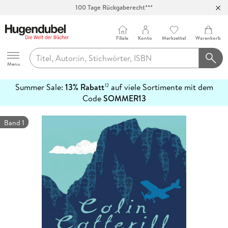
100 Tage Rückgaberecht***
Abholung in über 100 Filialen
Filiale
Konto
Merkzettel
Warenkorb
Hugendubel
Menu
Summer Sale:
13% Rabatt
auf viele Sortimente mit dem
12
mehr
Code
SOMMER13
erfahren
Band 1