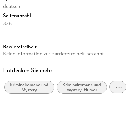
deutsch
Seitenanzahl
336
Reihe
Dr. Siri Paiboun, 1
Barrierefreiheit
Autor/Autorin
Keine Information zur Barrierefreiheit bekannt
Colin Cotterill
Übersetzung
Entdecken Sie mehr
Thomas Mohr
Kriminalromane und
Kriminalromane und
Verlag/Hersteller
Laos
Mystery
Mystery: Humor
Goldmann TB
Originaltitel
The Coroner's Lunch
Originalsprache
englisch
Produktart