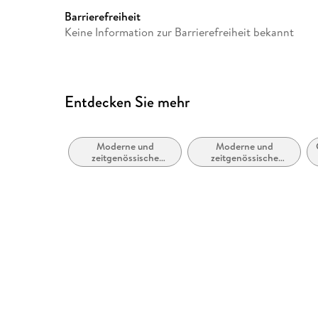
GTIN
9783844910414
Barrierefreiheit
Keine Information zur Barrierefreiheit bekannt
Entdecken Sie mehr
Moderne und
Moderne und
zeitgenössische
zeitgenössische
Liebesromane
Belletristik: allgemein
und literarisch