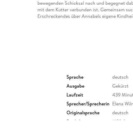
bewegenden Schicksal nach und begegnet dabei
mit dem Kutter verbunden ist. Gemeinsam such
Erschreckendes über Annabels eigene Kindheit
Elena Wilms' warme Stimme macht Corina Bom
Sprache
deutsch
Ausgabe
Gekürzt
Laufzeit
439 Minu
Sprecher/Sprecherin
Elena Wil
Originalsprache
deutsch
Produktart
MP3 form
Audioinhalt
Hörbuch