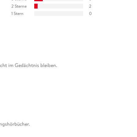
2 Sterne
2
1 Stern
0
icht im Gedächtnis bleiben.
ingshörbücher.