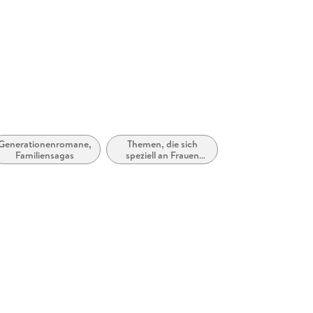
Generationenromane,
Themen, die sich
Familiensagas
speziell an Frauen
und/oder Mädchen
richten