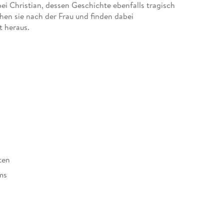
 Christian, dessen Geschichte ebenfalls tragisch
en sie nach der Frau und finden dabei
 heraus.
anns gefühlvolle Romane zu einem Hörgenuss.
ten
ms
at