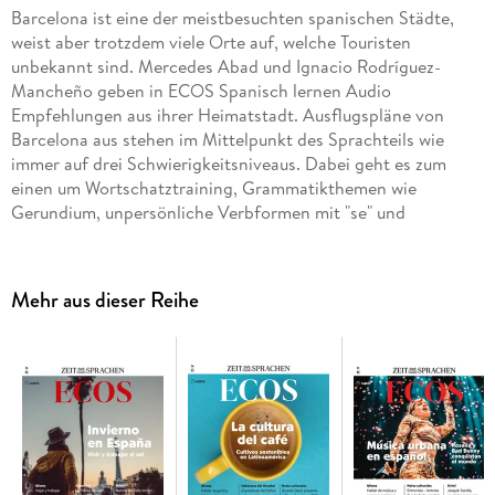
Barcelona ist eine der meistbesuchten spanischen Städte,
weist aber trotzdem viele Orte auf, welche Touristen
unbekannt sind. Mercedes Abad und Ignacio Rodríguez-
Mancheño geben in ECOS Spanisch lernen Audio
Empfehlungen aus ihrer Heimatstadt. Ausflugspläne von
Barcelona aus stehen im Mittelpunkt des Sprachteils wie
immer auf drei Schwierigkeitsniveaus. Dabei geht es zum
einen um Wortschatztraining, Grammatikthemen wie
Gerundium, unpersönliche Verbformen mit "se" und
alltagssprachliche Redewendungen. Januar ist der Monat der
Sonderangebote in Spanien, und Andrea, Raquel und Sergio
aus der Madrider WG gehen auf Einkaufstour wobei nicht
Mehr aus dieser Reihe
alles so klappt wie vorgesehen... Der spanische Schriftsteller
Jesús Carrasco spricht in ECOS über sein neues Buch
"Llévame a casa"; und im Mittelpunkt unserer Abenteuerserie
mit berühmten Persönlichkeiten der spanischen
Kulturgeschichte steht der berühmte Maler Diego Velázquez.
Spanisch lernen mit "ECOS Audio"!