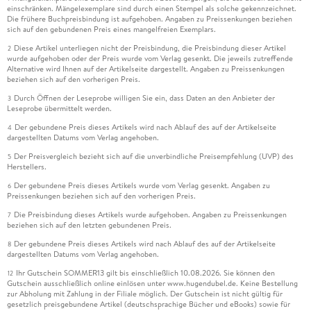
einschränken. Mängelexemplare sind durch einen Stempel als solche gekennzeichnet.
Die frühere Buchpreisbindung ist aufgehoben. Angaben zu Preissenkungen beziehen
sich auf den gebundenen Preis eines mangelfreien Exemplars.
Diese Artikel unterliegen nicht der Preisbindung, die Preisbindung dieser Artikel
2
wurde aufgehoben oder der Preis wurde vom Verlag gesenkt. Die jeweils zutreffende
Alternative wird Ihnen auf der Artikelseite dargestellt. Angaben zu Preissenkungen
beziehen sich auf den vorherigen Preis.
Durch Öffnen der Leseprobe willigen Sie ein, dass Daten an den Anbieter der
3
Leseprobe übermittelt werden.
Der gebundene Preis dieses Artikels wird nach Ablauf des auf der Artikelseite
4
dargestellten Datums vom Verlag angehoben.
Der Preisvergleich bezieht sich auf die unverbindliche Preisempfehlung (UVP) des
5
Herstellers.
Der gebundene Preis dieses Artikels wurde vom Verlag gesenkt. Angaben zu
6
Preissenkungen beziehen sich auf den vorherigen Preis.
Die Preisbindung dieses Artikels wurde aufgehoben. Angaben zu Preissenkungen
7
beziehen sich auf den letzten gebundenen Preis.
Der gebundene Preis dieses Artikels wird nach Ablauf des auf der Artikelseite
8
dargestellten Datums vom Verlag angehoben.
Ihr Gutschein SOMMER13 gilt bis einschließlich 10.08.2026. Sie können den
12
Gutschein ausschließlich online einlösen unter www.hugendubel.de. Keine Bestellung
zur Abholung mit Zahlung in der Filiale möglich. Der Gutschein ist nicht gültig für
gesetzlich preisgebundene Artikel (deutschsprachige Bücher und eBooks) sowie für