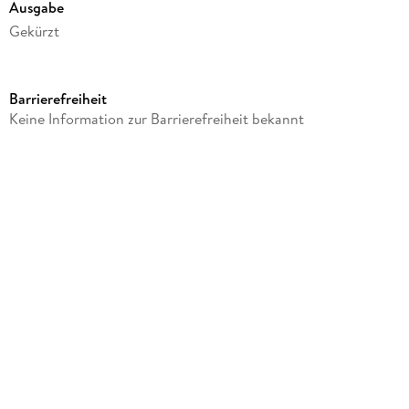
Ausgabe
Gekürzt
Dateigröße
56,26 MB
Barrierefreiheit
Laufzeit
Keine Information zur Barrierefreiheit bekannt
55 Minuten
Reihe
Ecos Audio
Autor/Autorin
Covadonga Jimenez
Sprecher/Sprecherin
Various Artists
Verlag/Hersteller
Spotlight Verlag GmbH
Produktart
MP3 format