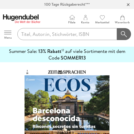
100 Tage Rückgaberecht***
Abholung in über 100 Filialen
Filiale
Konto
Merkzettel
Warenkorb
Hugendubel
Menu
Summer Sale:
13% Rabatt
auf viele Sortimente mit dem
12
mehr
Code
SOMMER13
erfahren