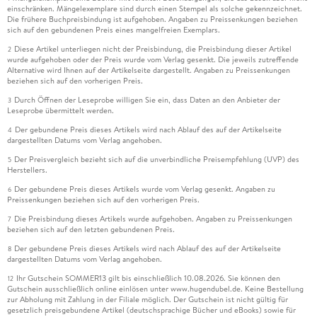
einschränken. Mängelexemplare sind durch einen Stempel als solche gekennzeichnet.
Die frühere Buchpreisbindung ist aufgehoben. Angaben zu Preissenkungen beziehen
sich auf den gebundenen Preis eines mangelfreien Exemplars.
Diese Artikel unterliegen nicht der Preisbindung, die Preisbindung dieser Artikel
2
wurde aufgehoben oder der Preis wurde vom Verlag gesenkt. Die jeweils zutreffende
Alternative wird Ihnen auf der Artikelseite dargestellt. Angaben zu Preissenkungen
beziehen sich auf den vorherigen Preis.
Durch Öffnen der Leseprobe willigen Sie ein, dass Daten an den Anbieter der
3
Leseprobe übermittelt werden.
Der gebundene Preis dieses Artikels wird nach Ablauf des auf der Artikelseite
4
dargestellten Datums vom Verlag angehoben.
Der Preisvergleich bezieht sich auf die unverbindliche Preisempfehlung (UVP) des
5
Herstellers.
Der gebundene Preis dieses Artikels wurde vom Verlag gesenkt. Angaben zu
6
Preissenkungen beziehen sich auf den vorherigen Preis.
Die Preisbindung dieses Artikels wurde aufgehoben. Angaben zu Preissenkungen
7
beziehen sich auf den letzten gebundenen Preis.
Der gebundene Preis dieses Artikels wird nach Ablauf des auf der Artikelseite
8
dargestellten Datums vom Verlag angehoben.
Ihr Gutschein SOMMER13 gilt bis einschließlich 10.08.2026. Sie können den
12
Gutschein ausschließlich online einlösen unter www.hugendubel.de. Keine Bestellung
zur Abholung mit Zahlung in der Filiale möglich. Der Gutschein ist nicht gültig für
gesetzlich preisgebundene Artikel (deutschsprachige Bücher und eBooks) sowie für