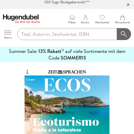
Abholung in über 100 Filialen
Filiale
Konto
Merkzettel
Warenkorb
Hugendubel
Menu
Summer Sale:
13% Rabatt
auf viele Sortimente mit dem
12
mehr
Code
SOMMER13
erfahren