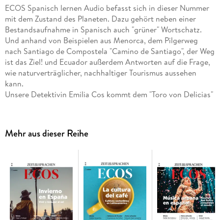
ECOS Spanisch lernen Audio befasst sich in dieser Nummer
mit dem Zustand des Planeten. Dazu gehört neben einer
Bestandsaufnahme in Spanisch auch "grüner" Wortschatz.
Und anhand von Beispielen aus Menorca, dem Pilgerweg
nach Santiago de Compostela "Camino de Santiago", der Weg
ist das Ziel! und Ecuador außerdem Antworten auf die Frage,
wie naturverträglicher, nachhaltiger Tourismus aussehen
kann.
Unsere Detektivin Emilia Cos kommt dem "Toro von Delicias"
zuhilfe keinem Stier, sondern einem Boxer, dessen Kämpfe
manipuliert werden.
Außerdem: ein neues Abenteuer der Familie Pérez sowie
Mehr aus dieser Reihe
Nachrichten aus Spanien und Lateinamerika.
Die Hörtexte finden Sie in dem Begleitheft. So können Sie
mitlesen, wenn Sie möchten. Die Lösungen zu den Übungen
finden Sie am Ende des Begleithefts.
Spanisch lernen mit "Ecos Audio"