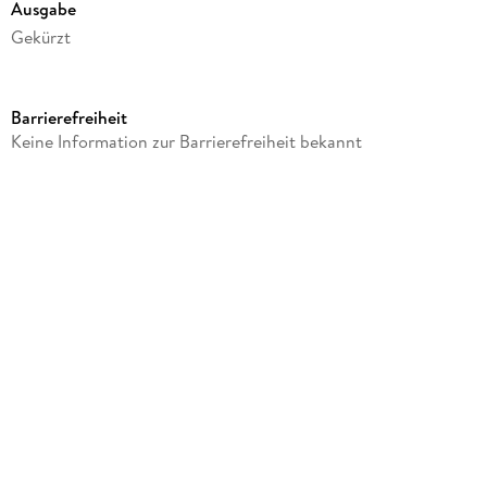
Ausgabe
Gekürzt
Dateigröße
59,24 MB
Barrierefreiheit
Laufzeit
Keine Information zur Barrierefreiheit bekannt
63 Minuten
Reihe
Ecos Audio
Autor/Autorin
Covadonga Jimenez
Sprecher/Sprecherin
Various Artists
Verlag/Hersteller
Spotlight Verlag GmbH
Format
MP3 format