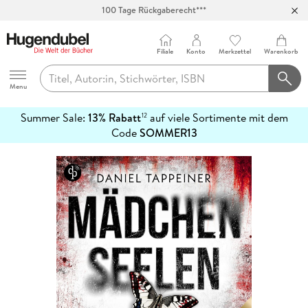
100 Tage Rückgaberecht***
Abholung in über 100 Filialen
Filiale
Konto
Merkzettel
Warenkorb
Hugendubel
Menu
Summer Sale:
13% Rabatt
auf viele Sortimente mit dem
12
mehr
Code
SOMMER13
erfahren