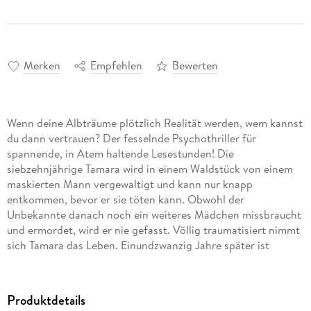
Merken
Empfehlen
Bewerten
Wenn deine Albträume plötzlich Realität werden, wem kannst
du dann vertrauen? Der fesselnde Psychothriller für
spannende, in Atem haltende Lesestunden! Die
siebzehnjährige Tamara wird in einem Waldstück von einem
maskierten Mann vergewaltigt und kann nur knapp
entkommen, bevor er sie töten kann. Obwohl der
Unbekannte danach noch ein weiteres Mädchen missbraucht
und ermordet, wird er nie gefasst. Völlig traumatisiert nimmt
sich Tamara das Leben. Einundzwanzig Jahre später ist
Psychologin Lorena das Ebenbild ihrer älteren Schwester
Tamara. Als sie eine flüsternde Audiobotschaft bekommt,
läuft es ihr eiskalt den Rücken runter: Es ist der Mörder von
Produktdetails
damals. Und er ist hinter Lorena her. Zusammen mit einem