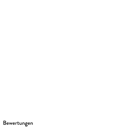
dp audiobooks
Family Sharing
Ja
Produktart
MP3 format
Dateiformat
MP3
Audioinhalt
Hörbuch
GTIN
9783987786068
Bewertungen