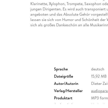
Klarinette, Xylophon, Trompete, Saxophon od
jungen Dirigenten. Es wird auch transponiert
angeboten und das Absolute Gehör vorgestellt
lassen sie sich von Humor und Schönheit der 
sich als großes Dankeschön an alle Musikerin
Geschenk zu allen musikalischen Anlässen
Sprache
deutsch
Dateigröße
15,92 MB
Autor/Autorin
Dieter Zai
Verlag/Hersteller
audiopara
Produktart
MP3 form
Audioinhalt
Hörbuch