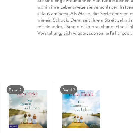
Sie sind enge Freundinnen von Kindesbeinen an
wohin ihre Lebenswege sie verschlagen hatten
»Haus am See«. Als Marie, die Seele der vier, mi
wie ein Schock. Denn seit ihrem Streit zehn J
miteinander. Dann die Überraschung: eine Ein
Vorstellung, sich wiederzusehen, erfu llt jed
sich jedoch nicht. Was ist es, wovor sie sich fu
trotzdem anzureisen?
Eine Geschichte über Lebenslieben und -lügen
Erinnerung gelesen von Tanja Fornaro.
Band 2
Band 2