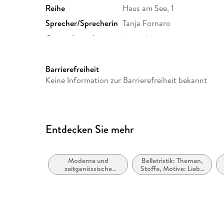
Reihe
Haus am See, 1
Sprecher/Sprecherin
Tanja Fornaro
Originalsprache
deutsch
Produktart
MP3 format
Audioinhalt
Hörbuch
Barrierefreiheit
Keine Information zur Barrierefreiheit bekannt
Entdecken Sie mehr
Moderne und
Belletristik: Themen,
zeitgenössische
Stoffe, Motive: Liebe
Belletristik: allgemein
und Beziehungen
und literarisch