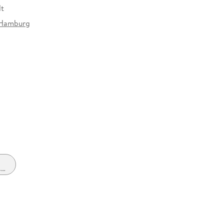
dt
Hamburg
934793
.
0)