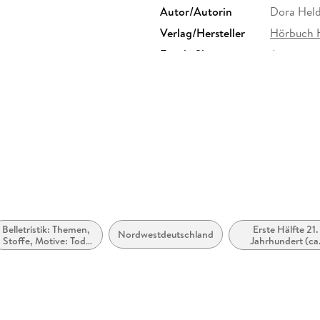
Autor/Autorin
Dora Hel
Verlag/Hersteller
Hörbuch 
Family Sharing
Ja
Dateiformat
MP3
GTIN
9783844
Belletristik: Themen,
Erste Hälfte 21.
Nordwestdeutschland
Stoffe, Motive: Tod,
Jahrhundert (ca
Trauer, Verlust
2000 bis ca. 205