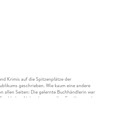
nd Krimis auf die Spitzenplätze der
-Publikums geschrieben. Wie kaum eine andere
n allen Seiten: Die gelernte Buchhändlerin war
roßen Verlag. Neben humorvollen Familien- und
ist es wenigstens nicht kalt« oder »Drei Frauen
re Fans mit lustig-skurrilen Sylt-Krimis (u. a. »Wir
Liebe zu ihrer norddeutschen Heimat ebenso wie
achahmliche Weise in all ihren Büchern ein.