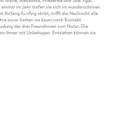
: Marie, Alexandra, Friederike und Jule. Egal,
 einmal im Jahr trafen sie sich im wunderschönen
t Anfang fu nfzig stirbt, trifft die Nachricht alle
ahre zuvor hatten sie kaum noch Kontakt
ladung der drei Freundinnen zum Notar. Die
e von ihnen mit Unbehagen. Entziehen können sie
 rchten? Und was ist es, das sie dazu bringt,
, den Wert der Freunschaft und das Glück der