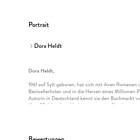
Portrait
Dora Heldt
Dora Heldt,
1961 auf Sylt geboren, hat sich mit ihren Romanen u
Bestsellerlisten und in die Herzen eines Millionen
Autorin in Deutschland kennt sie den Buchmarkt vo
über 30 Jahre lang Verlagsvertreterin für einen g
Frauenromanen (u. a. »Urlaub mit Papa«, »Bei Hitze 
am See«, »Drei Frauen, vier Leben«) begeistert sie ih
sind die Guten«), Erzählungen und Kolumnen. Die 
die zu den Menschen dort fängt Dora Heldt auf unn
Bewertungen