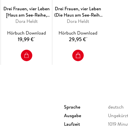
Drei Frauen, vier Leben
Drei Frauen, vier Leben
[Haus am See-Reihe,
(Die Haus am See-Reihe
Dora Heldt
Band 2]
Dora Heldt
2)
Hörbuch Download
Hörbuch Download
19,99 €
29,95 €
*
*
Sprache
deutsch
Ausgabe
Ungekürz
Laufzeit
1019 Minu