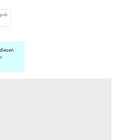
epub
diesen
: