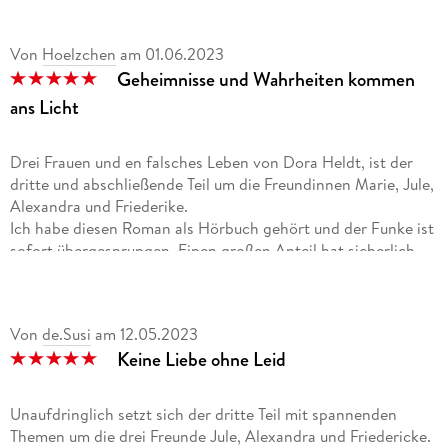
Anna Schudt als Dortmunder »Tatort«-Ermittlerin zu sehen.
Für ihre schauspielerische Leistung erhielt sie bereits
Von
Hoelzchen
am
01.06.2023
mehrere Auszeichnungen. Neben der Nominierung für den
Geheimnisse und Wahrheiten kommen
Deutschen Fernsehpreis und der zweimaligen Auszeichnung
mit dem Bayerischen Staatsschauspielpreis wurde sie für ihre
ans Licht
Rolle als Gaby Köster im Fernsehfilm »Ein Schnupfen hätte
auch gereicht
Drei Frauen und en falsches Leben von Dora Heldt, ist der
dritte und abschließende Teil um die Freundinnen Marie, Jule,
«
Alexandra und Friederike.
Ich habe diesen Roman als Hörbuch gehört und der Funke ist
2018 mit dem International Emmy Award als beste
sofort übergesprungen. Einen großen Anteil hat sicherlich
Schauspielerin ausgezeichnet.
auch die Sprecherin Anna Schudt.
Im Mittelpunkt steht Friederikes Mutter Esther. Sie leidet an
Demenz und lebt in einem Seniorenheim. Dort läuft
Von
de.Susi
am
12.05.2023
zusammen mit Studenten und Studentinnen- ein Projekt, dass
Keine Liebe ohne Leid
die Erkrankten helfen soll, sich an ihre Vergangenheit zu
erinnern. Auch Esther nimmt an diesem Projekt teil.
Friederike verspricht sich nicht viel davon, denn in all den
Unaufdringlich setzt sich der dritte Teil mit spannenden
Jahren hat Esther kaum über ihre Kindheit und Jugend
Themen um die drei Freunde Jule, Alexandra und Friedericke.
gesprochen und Friederike weiß wenig darüber. Auch gab es