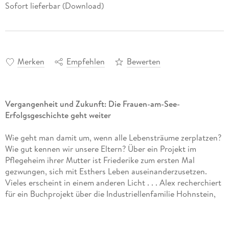
Sofort lieferbar (Download)
Merken
Empfehlen
Bewerten
Vergangenheit und Zukunft: Die Frauen-am-See-
Erfolgsgeschichte geht weiter
Wie geht man damit um, wenn alle Lebensträume zerplatzen?
Wie gut kennen wir unsere Eltern? Über ein Projekt im
Pflegeheim ihrer Mutter ist Friederike zum ersten Mal
gezwungen, sich mit Esthers Leben auseinanderzusetzen.
Vieles erscheint in einem anderen Licht . . . Alex recherchiert
für ein Buchprojekt über die Industriellenfamilie Hohnstein,
deren weiße Weste angesichts der Verstrickungen in das
Nazi-Regime immer mehr Risse bekommt. Jule, deren Tochter
Pia wie sie selbst einst ihren Alltag als alleinerziehende