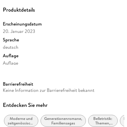
Produktdetails
Erscheinungsdatum
20. Januar 2023
Sprache
deutsch
Auflage
Auflage
Ausgabe
Gekürzt
Barrierefreiheit
Dateigröße
Keine Information zur Barrierefreiheit bekannt
662,03 MB
Laufzeit
Entdecken Sie mehr
735 Minuten
Moderne und
Generationenromane,
Belletristik:
Be
Reihe
zeitgenössische
Familiensagas
Themen,
a
Haus am See, 3