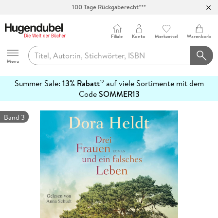
Abholung in über 100 Filialen
Filiale
Konto
Merkzettel
Warenkorb
Hugendubel
Menu
Summer Sale:
13% Rabatt
auf viele Sortimente mit dem
12
mehr
Code
SOMMER13
erfahren
Band 3