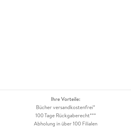
hat, kann sich glücklich schätzen und ich bin fast ein
bisschen neidisch. Die 12 Stunden Hörspaß vergingen viel zu
schnell. Die Geschichte um Esther fand ich megaspannend
und sehr gut erzählt. Hier passt einfach alles. Der Wechsel
zwischen Vergangenheit und Gegenwart ist gut gelungen und
am Ende gibt es sogar noch eine Überraschung, mehr geht
nun wirklich nicht.
Ein bisschen traurig bin ich schon, nun von Friederike, Jule
und Alexandra Abschied nehmen zu müssen. Vielleicht
besteht ja doch noch eine kleine Chance auf ein
Wiedersehen/Wiederhören. Mich würde es sehr freuen.
Für Teil 3 gibt es auf jeden Fall 5 Sterne zur
Weiterempfehlung.
Ihre Vorteile:
Bücher versandkostenfrei*
100 Tage Rückgaberecht***
Abholung in über 100 Filialen