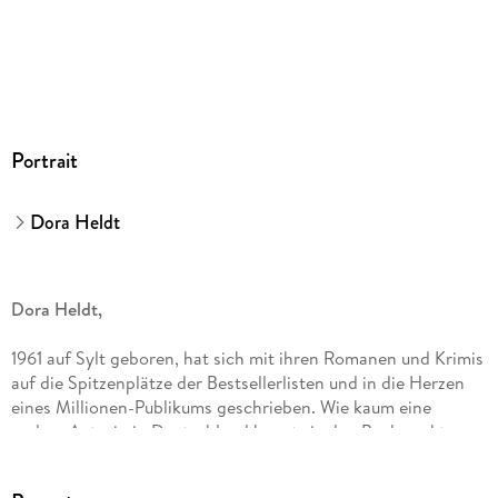
GTIN
9783844933598
Portrait
Dora Heldt
Dora Heldt,
1961 auf Sylt geboren, hat sich mit ihren Romanen und Krimis
auf die Spitzenplätze der Bestsellerlisten und in die Herzen
eines Millionen-Publikums geschrieben. Wie kaum eine
andere Autorin in Deutschland kennt sie den Buchmarkt von
allen Seiten: Die gelernte Buchhändlerin war über 30 Jahre
lang Verlagsvertreterin für einen großen Verlag. Neben