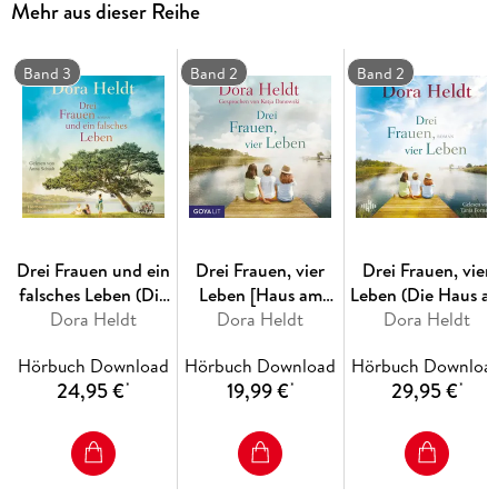
Mehr aus dieser Reihe
Mutter stemmt, muss lernen, dass sie jetzt, mit Mitte Fünfzig,
die vielleicht letzte Chance hat, ihr Leben noch einmal zu
ändern.
Band 3
Band 2
Band 2
Nach »Drei Frauen am See« und »Drei Frauen, vier Leben«
setzt Dora Heldt ihre Bestsellerserie um eine besondere
Frauenfreundschaft fort; berührend und humorvoll gelesen
von Anna Schudt.
Drei Frauen und ein
Drei Frauen, vier
Drei Frauen, vier
falsches Leben (Die
Leben [Haus am
Leben (Die Haus a
Haus am See-Reihe
Dora Heldt
See-Reihe, Band 2]
Dora Heldt
See-Reihe 2)
Dora Heldt
3)
Hörbuch Download
Hörbuch Download
Hörbuch Downloa
24,95 €
19,99 €
29,95 €
*
*
*