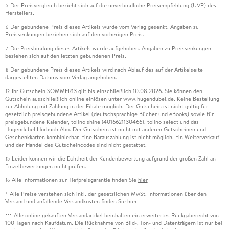
Der Preisvergleich bezieht sich auf die unverbindliche Preisempfehlung (UVP) des
5
Herstellers.
Der gebundene Preis dieses Artikels wurde vom Verlag gesenkt. Angaben zu
6
Preissenkungen beziehen sich auf den vorherigen Preis.
Die Preisbindung dieses Artikels wurde aufgehoben. Angaben zu Preissenkungen
7
beziehen sich auf den letzten gebundenen Preis.
Der gebundene Preis dieses Artikels wird nach Ablauf des auf der Artikelseite
8
dargestellten Datums vom Verlag angehoben.
Ihr Gutschein SOMMER13 gilt bis einschließlich 10.08.2026. Sie können den
12
Gutschein ausschließlich online einlösen unter www.hugendubel.de. Keine Bestellung
zur Abholung mit Zahlung in der Filiale möglich. Der Gutschein ist nicht gültig für
gesetzlich preisgebundene Artikel (deutschsprachige Bücher und eBooks) sowie für
preisgebundene Kalender, tolino shine (4016621130466), tolino select und das
Hugendubel Hörbuch Abo. Der Gutschein ist nicht mit anderen Gutscheinen und
Geschenkkarten kombinierbar. Eine Barauszahlung ist nicht möglich. Ein Weiterverkauf
und der Handel des Gutscheincodes sind nicht gestattet.
Leider können wir die Echtheit der Kundenbewertung aufgrund der großen Zahl an
15
Einzelbewertungen nicht prüfen.
Alle Informationen zur Tiefpreisgarantie finden Sie
hier
16
Alle Preise verstehen sich inkl. der gesetzlichen MwSt. Informationen über den
*
Versand und anfallende Versandkosten finden Sie
hier
Alle online gekauften Versandartikel beinhalten ein erweitertes Rückgaberecht von
***
100 Tagen nach Kaufdatum. Die Rücknahme von Bild-, Ton- und Datenträgern ist nur bei