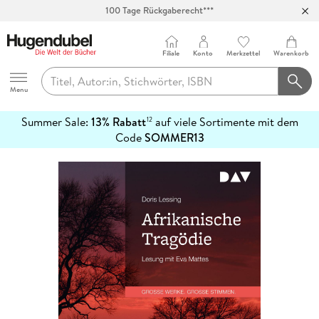
100 Tage Rückgaberecht***
Abholung in über 100 Filialen
Filiale
Konto
Merkzettel
Warenkorb
Hugendubel
Menu
Summer Sale:
13% Rabatt
auf viele Sortimente mit dem
12
mehr
Code
SOMMER13
erfahren