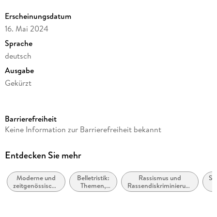
Erscheinungsdatum
16. Mai 2024
Sprache
deutsch
Ausgabe
Gekürzt
Dateigröße
214,68 MB
Barrierefreiheit
Laufzeit
Keine Information zur Barrierefreiheit bekannt
287 Minuten
Autor/Autorin
Entdecken Sie mehr
Doris Lessing
Moderne und
Belletristik:
Rassismus und
Sü
Übersetzung
zeitgenössische
Themen,
Rassendiskriminierung
A
Barbara Christ
Belletristik:
Stoffe,
/ Antirassismus
allgemein und
Motive:
Sprecher/Sprecherin
literarisch
Seelenleben