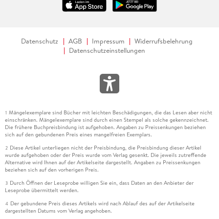
Datenschutz
AGB
Impressum
Widerrufsbelehrung
Datenschutzeinstellungen
Mängelexemplare sind Bücher mit leichten Beschädigungen, die das Lesen aber nicht
1
einschränken. Mängelexemplare sind durch einen Stempel als solche gekennzeichnet.
Die frühere Buchpreisbindung ist aufgehoben. Angaben zu Preissenkungen beziehen
sich auf den gebundenen Preis eines mangelfreien Exemplars.
Diese Artikel unterliegen nicht der Preisbindung, die Preisbindung dieser Artikel
2
wurde aufgehoben oder der Preis wurde vom Verlag gesenkt. Die jeweils zutreffende
Alternative wird Ihnen auf der Artikelseite dargestellt. Angaben zu Preissenkungen
beziehen sich auf den vorherigen Preis.
Durch Öffnen der Leseprobe willigen Sie ein, dass Daten an den Anbieter der
3
Leseprobe übermittelt werden.
Der gebundene Preis dieses Artikels wird nach Ablauf des auf der Artikelseite
4
dargestellten Datums vom Verlag angehoben.