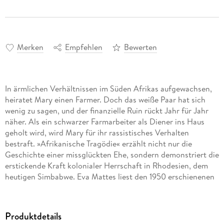
Merken
Empfehlen
Bewerten
In ärmlichen Verhältnissen im Süden Afrikas aufgewachsen,
heiratet Mary einen Farmer. Doch das weiße Paar hat sich
wenig zu sagen, und der finanzielle Ruin rückt Jahr für Jahr
näher. Als ein schwarzer Farmarbeiter als Diener ins Haus
geholt wird, wird Mary für ihr rassistisches Verhalten
bestraft. »Afrikanische Tragödie« erzählt nicht nur die
Geschichte einer missglückten Ehe, sondern demonstriert die
erstickende Kraft kolonialer Herrschaft in Rhodesien, dem
heutigen Simbabwe. Eva Mattes liest den 1950 erschienenen
Debütroman von Doris Lessing, die selbst in Rhodesien
aufwuchs und 2007 den Literaturnobelpreis erhielt.
Produktdetails