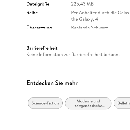
Dateigröße
225,43 MB
Reihe
Per Anhalter durch die Galaxi
the Galaxy, 4
Übersetzung
Benjamin Schwarz
Verlag/Hersteller
Der Hörverlag
Produktart
MP3 format
Barrierefreiheit
Audioinhalt
Hörbuch
Keine Information zur Barrierefreiheit bekannt
Entdecken Sie mehr
Moderne und
Science-Fiction
Belletr
zeitgenössische
Belletristik: allgemein
und literarisch