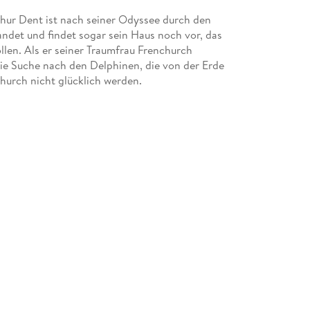
thur Dent ist nach seiner Odyssee durch den
det und findet sogar sein Haus noch vor, das
len. Als er seiner Traumfrau Frenchurch
ie Suche nach den Delphinen, die von der Erde
urch nicht glücklich werden.
zufällig ein Raumschiff dabeihat, das den Weg zu
.