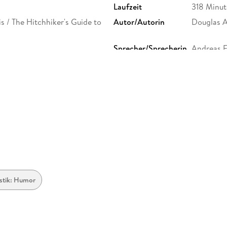
Laufzeit
318 Minu
s / The Hitchhiker's Guide to
Autor/Autorin
Douglas 
Sprecher/Sprecherin
Andreas F
Family Sharing
Ja
Dateiformat
MP3
GTIN
9783844
istik: Humor