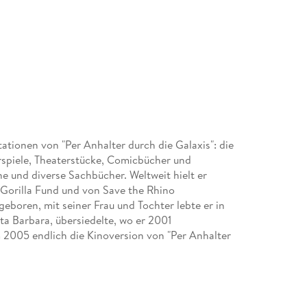
tionen von "Per Anhalter durch die Galaxis": die
spiele, Theaterstücke, Comicbücher und
e und diverse Sachbücher. Weltweit hielt er
 Gorilla Fund und von Save the Rhino
boren, mit seiner Frau und Tochter lebte er in
nta Barbara, übersiedelte, wo er 2001
2005 endlich die Kinoversion von "Per Anhalter
e als Bob Andrews in "Die drei ???", ist auch als
 Gollum aus "Herr der Ringe") sehr erfolgreich.