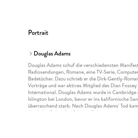
Portrait
Douglas Adams
Douglas Adams schuf die verschiedensten Manifesta
Radiosendungen, Romane, eine TV-Serie, Computer
Badetücher. Dazu schrieb er die Dirk-Gently-Roman
Vorträge und war aktives Mitglied des Dian Fossey
International. Douglas Adams wurde in Cambridge ge
Islington bei London, bevor er ins kalifornische Sa
überraschend starb. Nach Douglas Adams' Tod kam 
durch die Galaxis" auf die große Leinwand.
Andreas Fröhlich, bekannt geworden durch seine Roll
Synchronsprecher (John Cusack, Edward Norton und