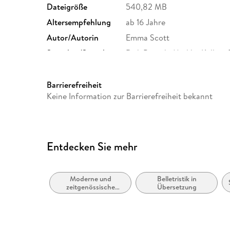
Dateigröße
540,82 MB
Altersempfehlung
ab 16 Jahre
Autor/Autorin
Emma Scott
Sprecher/Sprecherin
Dirk Petrick, Madiha Kelling
Originaltitel
Forever Right Now
Family Sharing
Ja
Barrierefreiheit
Keine Information zur Barrierefreiheit bekannt
Dateiformat
MP3
GTIN
9783966351638
Entdecken Sie mehr
Moderne und
Belletristik in
zeitgenössische
Übersetzung
Liebesromane