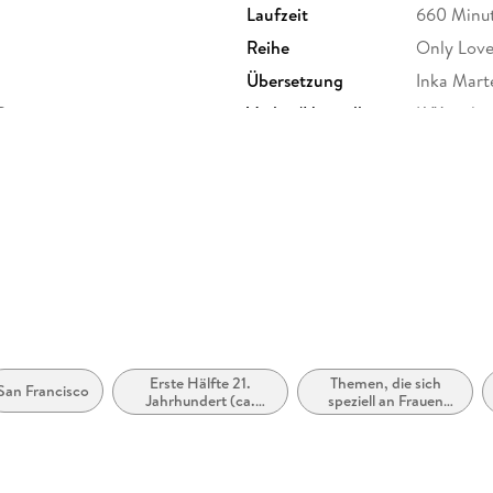
Laufzeit
660 Minu
Reihe
Only Love
Übersetzung
Inka Mart
 Bergner
Verlag/Hersteller
LYX.audio
Originalsprache
englisch
Produktart
MP3 form
Audioinhalt
Hörbuch
Erste Hälfte 21.
Themen, die sich
San Francisco
Jahrhundert (ca.
speziell an Frauen
2000 bis ca. 2050)
und/oder Mädchen
richten