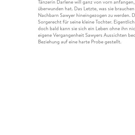
Tänzerin Darlene will ganz von vorn anfangen
überwunden hat. Das Letzte, was sie brauchen k
Nachbarn Sawyer hineingezogen zu werden. D
Sorgerecht für seine kleine Tochter. Eigentlic
doch bald kann sie sich ein Leben ohne ihn ni
eigene Vergangenheit Sawyers Aussichten bedr
Beziehung auf eine harte Probe gestellt.
Teil 2 der Only-Love-Trilogie