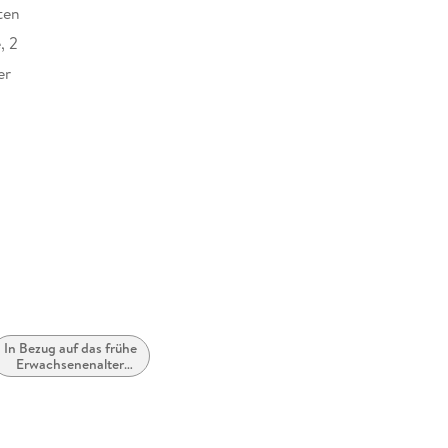
ten
, 2
er
at
In Bezug auf das frühe
Erwachsenenalter
(New Adult)