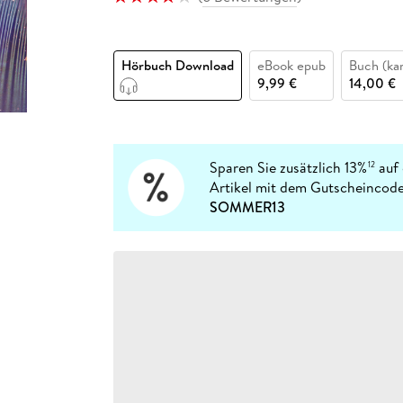
Fremdsprachige Bücher
n Lernhilfen
 Jugendbücher
eiber
Hörbuch Downloads im Bundle
cher
 Vergleich
 Puzzlezubehör
Lernen
New Adult
STABILO
Taschenbücher
hilfen
hriller
 Backen
er
lender
Ratgeber
Hörbuch Download
eBook epub
Buch (kar
op
hriller
Romance
9,99 €
14,00 €
Sachbücher
precher:innen
Science Fiction
Fremdsprachige Bücher
Sparen Sie zusätzlich 13%
auf 
12
Artikel mit dem Gutscheincode
SOMMER13