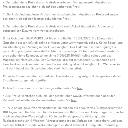
Der gebundene Preis dieses Artikels wurde vom Verlag gesenkt. Angaben zu
6
Preissenkungen beziehen sich auf den vorherigen Preis.
Die Preisbindung dieses Artikels wurde aufgehoben. Angaben zu Preissenkungen
7
beziehen sich auf den letzten gebundenen Preis.
Der gebundene Preis dieses Artikels wird nach Ablauf des auf der Artikelseite
8
dargestellten Datums vom Verlag angehoben.
Ihr Gutschein SOMMER13 gilt bis einschließlich 10.08.2026. Sie können den
12
Gutschein ausschließlich online einlösen unter www.hugendubel.de. Keine Bestellung
zur Abholung mit Zahlung in der Filiale möglich. Der Gutschein ist nicht gültig für
gesetzlich preisgebundene Artikel (deutschsprachige Bücher und eBooks) sowie für
preisgebundene Kalender, tolino shine (4016621130466), tolino select und das
Hugendubel Hörbuch Abo. Der Gutschein ist nicht mit anderen Gutscheinen und
Geschenkkarten kombinierbar. Eine Barauszahlung ist nicht möglich. Ein Weiterverkauf
und der Handel des Gutscheincodes sind nicht gestattet.
Leider können wir die Echtheit der Kundenbewertung aufgrund der großen Zahl an
15
Einzelbewertungen nicht prüfen.
Alle Informationen zur Tiefpreisgarantie finden Sie
hier
16
Alle Preise verstehen sich inkl. der gesetzlichen MwSt. Informationen über den
*
Versand und anfallende Versandkosten finden Sie
hier
Alle online gekauften Versandartikel beinhalten ein erweitertes Rückgaberecht von
***
100 Tagen nach Kaufdatum. Die Rücknahme von Bild-, Ton- und Datenträgern ist nur bei
noch versiegelter Ware möglich. Für in der Filiale gekaufte Artikel gilt ein
Rückgaberecht von 4 Wochen. Voraussetzung ist die Vorlage des Kassenbons und dass
sich der Artikel in wiederverkaufsfähigem Zustand befindet. Für digitale Produkte gilt