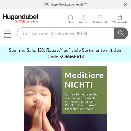
100 Tage Rückgaberecht***
Abholung in über 100 Filialen
Filiale
Konto
Merkzettel
Warenkorb
Hugendubel
Menu
Summer Sale:
13% Rabatt
auf viele Sortimente mit dem
12
mehr
Code
SOMMER13
erfahren