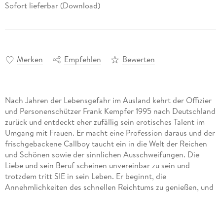
Sofort lieferbar (Download)
Merken
Empfehlen
Bewerten
Nach Jahren der Lebensgefahr im Ausland kehrt der Offizier
und Personenschützer Frank Kempfer 1995 nach Deutschland
zurück und entdeckt eher zufällig sein erotisches Talent im
Umgang mit Frauen. Er macht eine Profession daraus und der
frischgebackene Callboy taucht ein in die Welt der Reichen
und Schönen sowie der sinnlichen Ausschweifungen. Die
Liebe und sein Beruf scheinen unvereinbar zu sein und
trotzdem tritt SIE in sein Leben. Er beginnt, die
Annehmlichkeiten des schnellen Reichtums zu genießen, und
bekommt es mit gewalttätigen Personen zu tun sowie einem
Mann, der ihm sein hart verdientes Geld mit einem Schlag
wieder abnimmt. Dabei haben seine Gegner jedoch eins