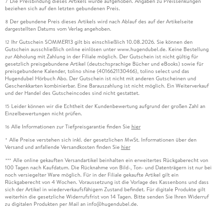
Die Preisbindung dieses Artikels wurde aufgehoben. Angaben zu Preissenkungen
7
beziehen sich auf den letzten gebundenen Preis.
Der gebundene Preis dieses Artikels wird nach Ablauf des auf der Artikelseite
8
dargestellten Datums vom Verlag angehoben.
Ihr Gutschein SOMMER13 gilt bis einschließlich 10.08.2026. Sie können den
12
Gutschein ausschließlich online einlösen unter www.hugendubel.de. Keine Bestellung
zur Abholung mit Zahlung in der Filiale möglich. Der Gutschein ist nicht gültig für
gesetzlich preisgebundene Artikel (deutschsprachige Bücher und eBooks) sowie für
preisgebundene Kalender, tolino shine (4016621130466), tolino select und das
Hugendubel Hörbuch Abo. Der Gutschein ist nicht mit anderen Gutscheinen und
Geschenkkarten kombinierbar. Eine Barauszahlung ist nicht möglich. Ein Weiterverkauf
und der Handel des Gutscheincodes sind nicht gestattet.
Leider können wir die Echtheit der Kundenbewertung aufgrund der großen Zahl an
15
Einzelbewertungen nicht prüfen.
Alle Informationen zur Tiefpreisgarantie finden Sie
hier
16
Alle Preise verstehen sich inkl. der gesetzlichen MwSt. Informationen über den
*
Versand und anfallende Versandkosten finden Sie
hier
Alle online gekauften Versandartikel beinhalten ein erweitertes Rückgaberecht von
***
100 Tagen nach Kaufdatum. Die Rücknahme von Bild-, Ton- und Datenträgern ist nur bei
noch versiegelter Ware möglich. Für in der Filiale gekaufte Artikel gilt ein
Rückgaberecht von 4 Wochen. Voraussetzung ist die Vorlage des Kassenbons und dass
sich der Artikel in wiederverkaufsfähigem Zustand befindet. Für digitale Produkte gilt
weiterhin die gesetzliche Widerrufsfrist von 14 Tagen. Bitte senden Sie Ihren Widerruf
zu digitalen Produkten per Mail an info@hugendubel.de.