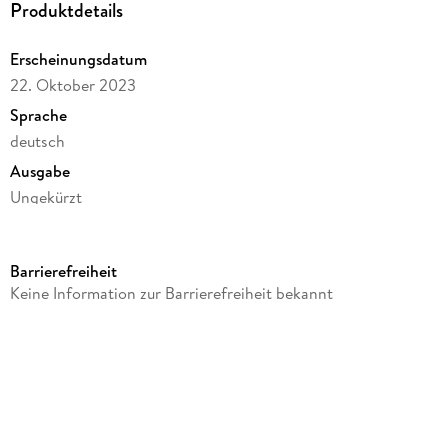
Produktdetails
vergessen: Frank gibt niemals auf und der sonst so galante
und ruhige Gentleman ist noch immer höllisch gefährlich.
Erscheinungsdatum
22. Oktober 2023
Sprache
deutsch
Ausgabe
Ungekürzt
Dateigröße
868,13 MB
Barrierefreiheit
Laufzeit
Keine Information zur Barrierefreiheit bekannt
919 Minuten
Autor/Autorin
Frank Kempfer
Sprecher/Sprecherin
Mark McGrath