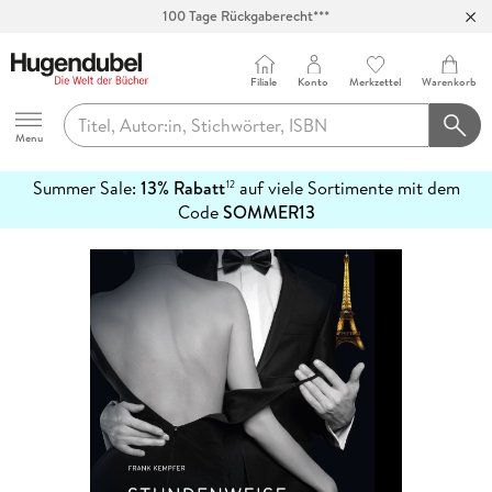
100 Tage Rückgaberecht***
Abholung in über 100 Filialen
Filiale
Konto
Merkzettel
Warenkorb
Hugendubel
Menu
Summer Sale:
13% Rabatt
auf viele Sortimente mit dem
12
mehr
Code
SOMMER13
erfahren