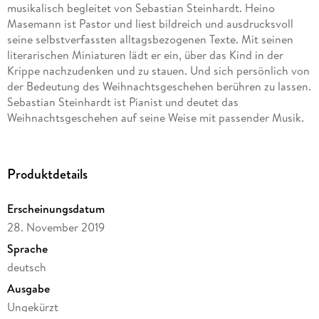
musikalisch begleitet von Sebastian Steinhardt. Heino
Masemann ist Pastor und liest bildreich und ausdrucksvoll
seine selbstverfassten alltagsbezogenen Texte. Mit seinen
literarischen Miniaturen lädt er ein, über das Kind in der
Krippe nachzudenken und zu stauen. Und sich persönlich von
der Bedeutung des Weihnachtsgeschehen berühren zu lassen.
Sebastian Steinhardt ist Pianist und deutet das
Weihnachtsgeschehen auf seine Weise mit passender Musik.
Es handelt sich um Stücke, die er speziell hierfür komponiert
hat. Diese Ankündigung steht im Zusammenhang zum
musikalischen Hörbuch "ZEITENWENDE". Es beschreibt das
Produktdetails
biblische Weihnachtsgeschehen von den Ankündigungen in
alttestamentlicher Zeit bis hin zur Geburt von Jesus Christus
Erscheinungsdatum
in Bethlehem. Ein Hörerlebnis, das das Weihnachtsgeschehen
28. November 2019
neu entdecken und erleben lässt.
Sprache
deutsch
Ausgabe
Ungekürzt