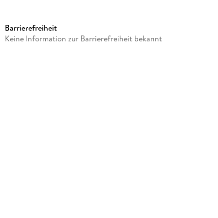
Dateigröße
11,67 MB
Barrierefreiheit
Laufzeit
Keine Information zur Barrierefreiheit bekannt
13 Minuten
Reihe
Heino Masemann - Miniaturen
Autor/Autorin
Heino Masemann, Sebastian Steinhardt
Sprecher/Sprecherin
Heino Masemann, Sebastian Steinhardt
Komponiert von
Sebastian Steinhardt
Verlag/Hersteller
steinhardt records
Family Sharing
Ja