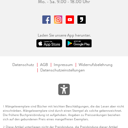
Mo. - Sa. 9.00 - 18.00 Uhr
Laden Sie unsere App herunter.
Datenschutz
AGB
Impressum
Widerrufsbelehrung
Datenschutzeinstellungen
Mängelexemplare sind Bücher mit leichten Beschädigungen, die das Lesen aber nicht
1
einschränken. Mängelexemplare sind durch einen Stempel als solche gekennzeichnet.
Die frühere Buchpreisbindung ist aufgehoben. Angaben zu Preissenkungen beziehen
sich auf den gebundenen Preis eines mangelfreien Exemplars.
Diese Artikel unterliegen nicht der Preisbindung, die Preisbindung dieser Artikel
2