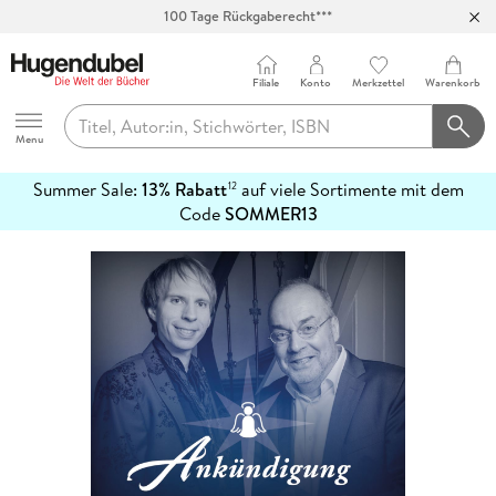
100 Tage Rückgaberecht***
Abholung in über 100 Filialen
Filiale
Konto
Merkzettel
Warenkorb
Hugendubel
Menu
Summer Sale:
13% Rabatt
auf viele Sortimente mit dem
12
mehr
Code
SOMMER13
erfahren