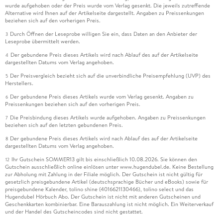
wurde aufgehoben oder der Preis wurde vom Verlag gesenkt. Die jeweils zutreffende
Alternative wird Ihnen auf der Artikelseite dargestellt. Angaben zu Preissenkungen
beziehen sich auf den vorherigen Preis.
Durch Öffnen der Leseprobe willigen Sie ein, dass Daten an den Anbieter der
3
Leseprobe übermittelt werden.
Der gebundene Preis dieses Artikels wird nach Ablauf des auf der Artikelseite
4
dargestellten Datums vom Verlag angehoben.
Der Preisvergleich bezieht sich auf die unverbindliche Preisempfehlung (UVP) des
5
Herstellers.
Der gebundene Preis dieses Artikels wurde vom Verlag gesenkt. Angaben zu
6
Preissenkungen beziehen sich auf den vorherigen Preis.
Die Preisbindung dieses Artikels wurde aufgehoben. Angaben zu Preissenkungen
7
beziehen sich auf den letzten gebundenen Preis.
Der gebundene Preis dieses Artikels wird nach Ablauf des auf der Artikelseite
8
dargestellten Datums vom Verlag angehoben.
Ihr Gutschein SOMMER13 gilt bis einschließlich 10.08.2026. Sie können den
12
Gutschein ausschließlich online einlösen unter www.hugendubel.de. Keine Bestellung
zur Abholung mit Zahlung in der Filiale möglich. Der Gutschein ist nicht gültig für
gesetzlich preisgebundene Artikel (deutschsprachige Bücher und eBooks) sowie für
preisgebundene Kalender, tolino shine (4016621130466), tolino select und das
Hugendubel Hörbuch Abo. Der Gutschein ist nicht mit anderen Gutscheinen und
Geschenkkarten kombinierbar. Eine Barauszahlung ist nicht möglich. Ein Weiterverkauf
und der Handel des Gutscheincodes sind nicht gestattet.