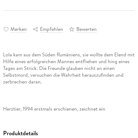
Merken
Empfehlen
Bewerten
Lola kam aus dem Süden Rumäniens, sie wollte dem Elend mit
Hilfe eines erfolgreichen Mannes entfliehen und hing eines
Tages am Strick. Die Freunde glauben nicht an einen
Selbstmord, versuchen die Wahrheit herauszufinden und
Herztier, 1994 erstmals erschienen, zeichnet ein
eindringliches Bild eines totalitären, menschenfeindlichen
Staates und der elementaren Gefühle seiner Bewohner -
allgegenwärtige Angst und rauschhafte Liebe, gefährdete
Produktdetails
Freundschaft und schwarzer Hass.