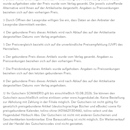
wurde aufgehoben oder der Preis wurde vom Verlag gesenkt. Die jeweils zutreffende
Alternative wird Ihnen auf der Artikelseite dargestellt. Angaben zu Preissenkungen
beziehen sich auf den vorherigen Preis.
Durch Öffnen der Leseprobe willigen Sie ein, dass Daten an den Anbieter der
3
Leseprobe übermittelt werden.
Der gebundene Preis dieses Artikels wird nach Ablauf des auf der Artikelseite
4
dargestellten Datums vom Verlag angehoben.
Der Preisvergleich bezieht sich auf die unverbindliche Preisempfehlung (UVP) des
5
Herstellers.
Der gebundene Preis dieses Artikels wurde vom Verlag gesenkt. Angaben zu
6
Preissenkungen beziehen sich auf den vorherigen Preis.
Die Preisbindung dieses Artikels wurde aufgehoben. Angaben zu Preissenkungen
7
beziehen sich auf den letzten gebundenen Preis.
Der gebundene Preis dieses Artikels wird nach Ablauf des auf der Artikelseite
8
dargestellten Datums vom Verlag angehoben.
Ihr Gutschein SOMMER13 gilt bis einschließlich 10.08.2026. Sie können den
12
Gutschein ausschließlich online einlösen unter www.hugendubel.de. Keine Bestellung
zur Abholung mit Zahlung in der Filiale möglich. Der Gutschein ist nicht gültig für
gesetzlich preisgebundene Artikel (deutschsprachige Bücher und eBooks) sowie für
preisgebundene Kalender, tolino shine (4016621130466), tolino select und das
Hugendubel Hörbuch Abo. Der Gutschein ist nicht mit anderen Gutscheinen und
Geschenkkarten kombinierbar. Eine Barauszahlung ist nicht möglich. Ein Weiterverkauf
und der Handel des Gutscheincodes sind nicht gestattet.