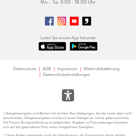
Mo. - Sa. 9.00 - 18.00 Uhr
Laden Sie unsere App herunter.
Datenschutz
AGB
Impressum
Widerrufsbelehrung
Datenschutzeinstellungen
Mängelexemplare sind Bücher mit leichten Beschädigungen, die das Lesen aber nicht
1
einschränken. Mängelexemplare sind durch einen Stempel als solche gekennzeichnet.
Die frühere Buchpreisbindung ist aufgehoben. Angaben zu Preissenkungen beziehen
sich auf den gebundenen Preis eines mangelfreien Exemplars.
Diese Artikel unterliegen nicht der Preisbindung, die Preisbindung dieser Artikel
2