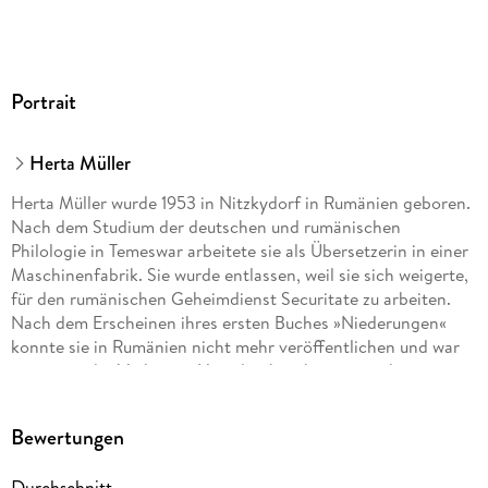
Portrait
Herta Müller
Herta Müller wurde 1953 in Nitzkydorf in Rumänien geboren.
Nach dem Studium der deutschen und rumänischen
Philologie in Temeswar arbeitete sie als Übersetzerin in einer
Maschinenfabrik. Sie wurde entlassen, weil sie sich weigerte,
für den rumänischen Geheimdienst Securitate zu arbeiten.
Nach dem Erscheinen ihres ersten Buches »Niederungen«
konnte sie in Rumänien nicht mehr veröffentlichen und war
immer wieder Verhören, Hausdurchsuchungen und
Bedrohungen durch die Securitate ausgesetzt. 1987 siedelte
sie nach Deutschland über. Für ihre Werke wurde sie mit
Bewertungen
zahlreichen deutschen und internationalen Preisen
ausgezeichnet. 2009 erhielt sie den Nobelpreis für Literatur.