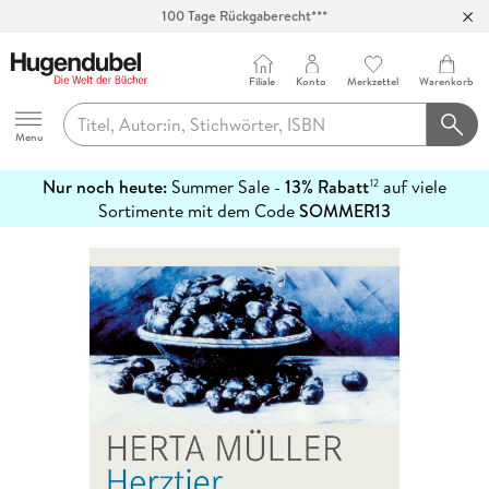
100 Tage Rückgaberecht***
Abholung in über 100 Filialen
Filiale
Konto
Merkzettel
Warenkorb
Hugendubel
Menu
Nur noch heute:
Summer Sale -
13% Rabatt
auf viele
12
mehr
Sortimente mit dem Code
SOMMER13
erfahren