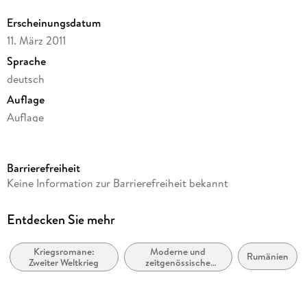
Erscheinungsdatum
11. März 2011
Sprache
deutsch
Auflage
Auflage
Ausgabe
Ungekürzt
Barrierefreiheit
Dateigröße
Keine Information zur Barrierefreiheit bekannt
334,90 MB
Laufzeit
Entdecken Sie mehr
397 Minuten
Kriegsromane:
Moderne und
Autor/Autorin
Rumänien
Zweiter Weltkrieg
zeitgenössische
Herta Müller
Belletristik: allgemein
und literarisch
Sprecher/Sprecherin