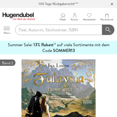
100 Tage Rückgaberecht***
Abholung in über 100 Filialen
Filiale
Konto
Merkzettel
Warenkorb
Hugendubel
Menu
Summer Sale:
13% Rabatt
auf viele Sortimente mit dem
12
mehr
Code
SOMMER13
erfahren
Band 2