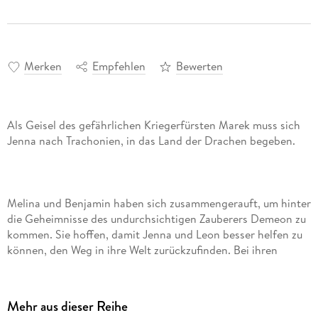
Merken
Empfehlen
Bewerten
Als Geisel des gefährlichen Kriegerfürsten Marek muss sich
Melina und Benjamin haben sich zusammengerauft, um hinter
die Geheimnisse des undurchsichtigen Zauberers Demeon zu
kommen. Sie hoffen, damit Jenna und Leon besser helfen zu
können, den Weg in ihre Welt zurückzufinden. Bei ihren
Nachforschungen stoßen sie auf Informationen, die
andeuten, dass auch das bisherige Schicksal von Melinas
Familie eng mit den neuen Geschehnissen zusammenhängt.
Mehr aus dieser Reihe
Jenna und Leon sind derweil durch den Angriff feindlicher