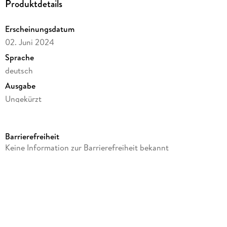
Produktdetails
Erscheinungsdatum
02. Juni 2024
Sprache
deutsch
Ausgabe
Ungekürzt
Dateigröße
484,38 MB
Barrierefreiheit
Laufzeit
Keine Information zur Barrierefreiheit bekannt
700 Minuten
Altersempfehlung
ab 14 Jahre
Reihe
Falaysia - Fremde Welt, 2