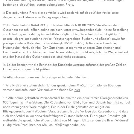
7
beziehen sich auf den letzten gebundenen Preis.
Der gebundene Preis dieses Artikels wird nach Ablauf des auf der Artikelseite
8
dargestellten Datums vom Verlag angehoben.
Ihr Gutschein SOMMER13 gilt bis einschließlich 10.08.2026. Sie können den
12
Gutschein ausschließlich online einlösen unter www.hugendubel.de. Keine Bestellung
zur Abholung mit Zahlung in der Filiale möglich. Der Gutschein ist nicht gültig für
gesetzlich preisgebundene Artikel (deutschsprachige Bücher und eBooks) sowie für
preisgebundene Kalender, tolino shine (4016621130466), tolino select und das
Hugendubel Hörbuch Abo. Der Gutschein ist nicht mit anderen Gutscheinen und
Geschenkkarten kombinierbar. Eine Barauszahlung ist nicht möglich. Ein Weiterverkauf
und der Handel des Gutscheincodes sind nicht gestattet.
Leider können wir die Echtheit der Kundenbewertung aufgrund der großen Zahl an
15
Einzelbewertungen nicht prüfen.
Alle Informationen zur Tiefpreisgarantie finden Sie
hier
16
Alle Preise verstehen sich inkl. der gesetzlichen MwSt. Informationen über den
*
Versand und anfallende Versandkosten finden Sie
hier
Alle online gekauften Versandartikel beinhalten ein erweitertes Rückgaberecht von
***
100 Tagen nach Kaufdatum. Die Rücknahme von Bild-, Ton- und Datenträgern ist nur bei
noch versiegelter Ware möglich. Für in der Filiale gekaufte Artikel gilt ein
Rückgaberecht von 4 Wochen. Voraussetzung ist die Vorlage des Kassenbons und dass
sich der Artikel in wiederverkaufsfähigem Zustand befindet. Für digitale Produkte gilt
weiterhin die gesetzliche Widerrufsfrist von 14 Tagen. Bitte senden Sie Ihren Widerruf
zu digitalen Produkten per Mail an info@hugendubel.de.