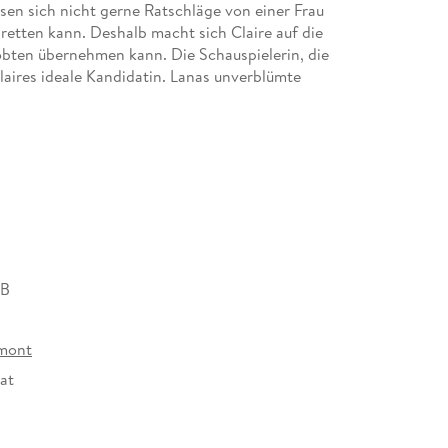
ssen sich nicht gerne Ratschläge von einer Frau
 retten kann. Deshalb macht sich Claire auf die
lobten übernehmen kann. Die Schauspielerin, die
laires ideale Kandidatin. Lanas unverblümte
interlässt, treiben Claire in den Wahnsinn. Aber
in jemanden wie Lana verlieben könnte. Doch schon
m großen Herzen, ihren Kitzelattacken und
 das frisch verliebte Paar spielen, desto echter
schen Realität und Rolle völlig verschwimmt. Werden
uchvertrag unterschrieben hat, oder ist
MB
mont
at