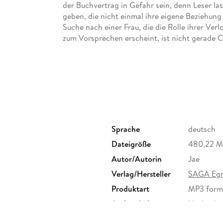
der Buchvertrag in Gefahr sein, denn Leser la
geben, die nicht einmal ihre eigene Beziehung
Suche nach einer Frau, die die Rolle ihrer Ver
zum Vorsprechen erscheint, ist nicht gerade C
Offenheit und die Unordnung, die sie überall h
wenigstens ist ausgeschlossen, dass sie sich 
bald kann Lana sie für sich gewinnen mit ihre
Kohlenhydraten am Abend. Je länger die beiden
fühlen sich ihre Küsse an, bis die Grenze zwi
sie getrennte Wege gehen, sobald Claire den B
mittlerweile nicht mehr alles nur gespielt? -
Sprache
deutsch
Dateigröße
480,22 
Autor/Autorin
Jae
Verlag/Hersteller
SAGA Eg
Produktart
MP3 form
Audioinhalt
Hörbuch