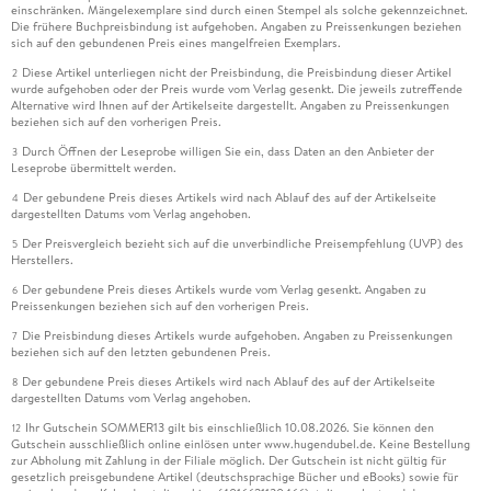
einschränken. Mängelexemplare sind durch einen Stempel als solche gekennzeichnet.
Die frühere Buchpreisbindung ist aufgehoben. Angaben zu Preissenkungen beziehen
sich auf den gebundenen Preis eines mangelfreien Exemplars.
Diese Artikel unterliegen nicht der Preisbindung, die Preisbindung dieser Artikel
2
wurde aufgehoben oder der Preis wurde vom Verlag gesenkt. Die jeweils zutreffende
Alternative wird Ihnen auf der Artikelseite dargestellt. Angaben zu Preissenkungen
beziehen sich auf den vorherigen Preis.
Durch Öffnen der Leseprobe willigen Sie ein, dass Daten an den Anbieter der
3
Leseprobe übermittelt werden.
Der gebundene Preis dieses Artikels wird nach Ablauf des auf der Artikelseite
4
dargestellten Datums vom Verlag angehoben.
Der Preisvergleich bezieht sich auf die unverbindliche Preisempfehlung (UVP) des
5
Herstellers.
Der gebundene Preis dieses Artikels wurde vom Verlag gesenkt. Angaben zu
6
Preissenkungen beziehen sich auf den vorherigen Preis.
Die Preisbindung dieses Artikels wurde aufgehoben. Angaben zu Preissenkungen
7
beziehen sich auf den letzten gebundenen Preis.
Der gebundene Preis dieses Artikels wird nach Ablauf des auf der Artikelseite
8
dargestellten Datums vom Verlag angehoben.
Ihr Gutschein SOMMER13 gilt bis einschließlich 10.08.2026. Sie können den
12
Gutschein ausschließlich online einlösen unter www.hugendubel.de. Keine Bestellung
zur Abholung mit Zahlung in der Filiale möglich. Der Gutschein ist nicht gültig für
gesetzlich preisgebundene Artikel (deutschsprachige Bücher und eBooks) sowie für