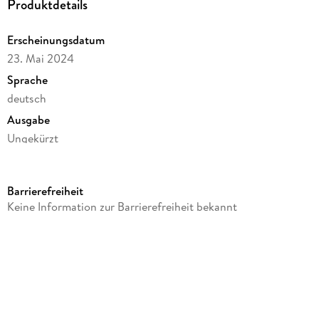
Produktdetails
Erscheinungsdatum
23. Mai 2024
Sprache
deutsch
Ausgabe
Ungekürzt
Dateigröße
45,38 MB
Barrierefreiheit
Laufzeit
Keine Information zur Barrierefreiheit bekannt
63 Minuten
Reihe
Ärztin zum Verlieben Reihe, 2
Autor/Autorin
Jae
Sprecher/Sprecherin