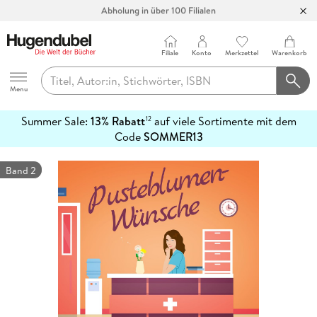
Abholung in über 100 Filialen
Filiale
Konto
Merkzettel
Warenkorb
Hugendubel
Menu
Summer Sale:
13% Rabatt
auf viele Sortimente mit dem
12
mehr
Code
SOMMER13
erfahren
Band 2