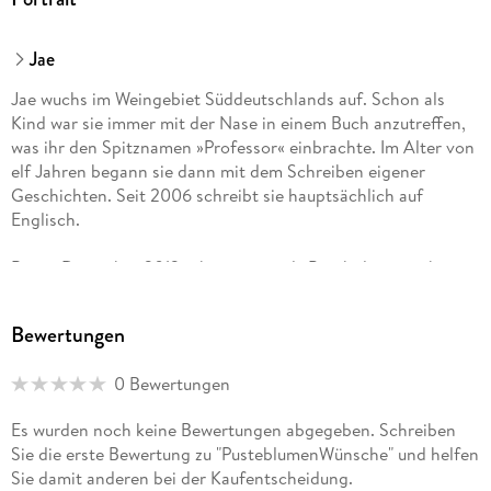
Jae
Jae wuchs im Weingebiet Süddeutschlands auf. Schon als
Kind war sie immer mit der Nase in einem Buch anzutreffen,
was ihr den Spitznamen »Professor« einbrachte. Im Alter von
elf Jahren begann sie dann mit dem Schreiben eigener
Geschichten. Seit 2006 schreibt sie hauptsächlich auf
Englisch.
Bis im Dezember 2013 arbeitete sie als Psychologin, gab
dann aber ihren Beruf auf, um Vollzeitschriftstellerin und
Teilzeitlektorin zu werden. In ihrer Freizeit liest sie nach wie
Bewertungen
vor gerne, frönt ihrem Eiscreme- und Schreibwarenfaible und
schaut viel zu viele Krimiserien.
0 Bewertungen
Es wurden noch keine Bewertungen abgegeben. Schreiben
Sie die erste Bewertung zu "PusteblumenWünsche" und helfen
Sie damit anderen bei der Kaufentscheidung.