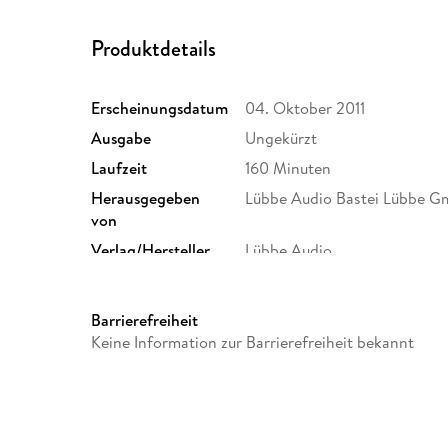
Produktdetails
Erscheinungsdatum
04. Oktober 2011
Ausgabe
Ungekürzt
Laufzeit
160 Minuten
Herausgegeben
Lübbe Audio Bastei Lübbe G
von
Verlag/Hersteller
Lübbe Audio
Produktart
MP3 format
Audioinhalt
Hörbuch
Barrierefreiheit
Keine Information zur Barrierefreiheit bekannt