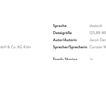
Sprache
deutsch
Dateigröße
125,88 M
Autor/Autorin
Jason Da
mbH & Co. KG Köln
Sprecher/Sprecherin
Carsten W
Family Sharing
Ja
Dateiformat
MP3
GTIN
4066004