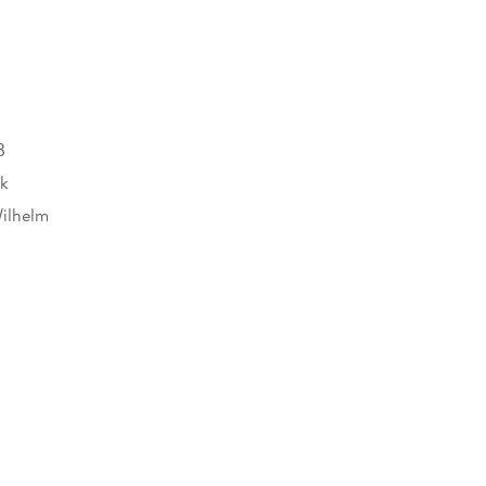
B
rk
ilhelm
410128