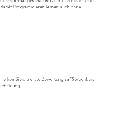
Lernformat geschaffen: Alle Titel hat er selbst
rt damit Programmieren lernen auch ohne
eiben Sie die erste Bewertung zu "Sprachkurs
tscheidung.