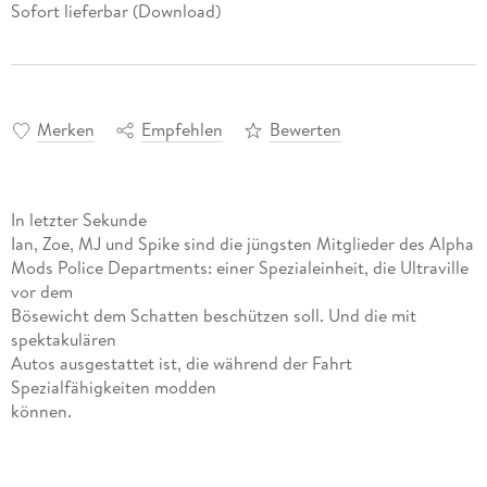
Sofort lieferbar (Download)
Merken
Empfehlen
Bewerten
In letzter Sekunde
Ian, Zoe, MJ und Spike sind die jüngsten Mitglieder des Alpha
Mods Police Departments: einer Spezialeinheit, die Ultraville
vor dem
Bösewicht dem Schatten beschützen soll. Und die mit
spektakulären
Autos ausgestattet ist, die während der Fahrt
Spezialfähigkeiten modden
können.
Doch Teil der Alpha Mods P. D. zu sein, haben sich die
Freunde spannender
vorgestellt mit mehr Action und abenteuerlichen