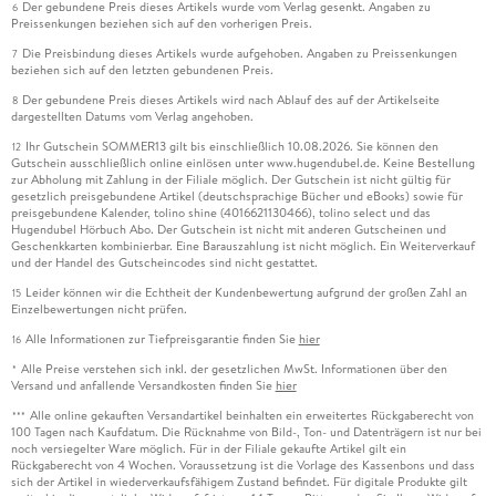
Der gebundene Preis dieses Artikels wurde vom Verlag gesenkt. Angaben zu
6
Preissenkungen beziehen sich auf den vorherigen Preis.
Die Preisbindung dieses Artikels wurde aufgehoben. Angaben zu Preissenkungen
7
beziehen sich auf den letzten gebundenen Preis.
Der gebundene Preis dieses Artikels wird nach Ablauf des auf der Artikelseite
8
dargestellten Datums vom Verlag angehoben.
Ihr Gutschein SOMMER13 gilt bis einschließlich 10.08.2026. Sie können den
12
Gutschein ausschließlich online einlösen unter www.hugendubel.de. Keine Bestellung
zur Abholung mit Zahlung in der Filiale möglich. Der Gutschein ist nicht gültig für
gesetzlich preisgebundene Artikel (deutschsprachige Bücher und eBooks) sowie für
preisgebundene Kalender, tolino shine (4016621130466), tolino select und das
Hugendubel Hörbuch Abo. Der Gutschein ist nicht mit anderen Gutscheinen und
Geschenkkarten kombinierbar. Eine Barauszahlung ist nicht möglich. Ein Weiterverkauf
und der Handel des Gutscheincodes sind nicht gestattet.
Leider können wir die Echtheit der Kundenbewertung aufgrund der großen Zahl an
15
Einzelbewertungen nicht prüfen.
Alle Informationen zur Tiefpreisgarantie finden Sie
hier
16
Alle Preise verstehen sich inkl. der gesetzlichen MwSt. Informationen über den
*
Versand und anfallende Versandkosten finden Sie
hier
Alle online gekauften Versandartikel beinhalten ein erweitertes Rückgaberecht von
***
100 Tagen nach Kaufdatum. Die Rücknahme von Bild-, Ton- und Datenträgern ist nur bei
noch versiegelter Ware möglich. Für in der Filiale gekaufte Artikel gilt ein
Rückgaberecht von 4 Wochen. Voraussetzung ist die Vorlage des Kassenbons und dass
sich der Artikel in wiederverkaufsfähigem Zustand befindet. Für digitale Produkte gilt