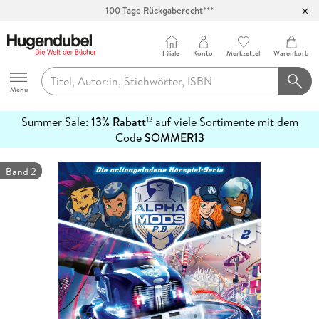
100 Tage Rückgaberecht***
Abholung in über 100 Filialen
Filiale
Konto
Merkzettel
Warenkorb
Hugendubel
Menu
Summer Sale:
13% Rabatt
auf viele Sortimente mit dem
12
mehr
Code
SOMMER13
erfahren
Band 2