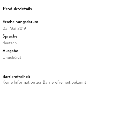
Produktdetails
Erscheinungsdatum
03. Mai 2019
Sprache
deutsch
Ausgabe
Ungekürzt
Dateigröße
65,90 MB
Barrierefreiheit
Laufzeit
Keine Information zur Barrierefreiheit bekannt
56 Minuten
Altersempfehlung
ab 3 Jahre
Reihe
Alpha Mods, 2