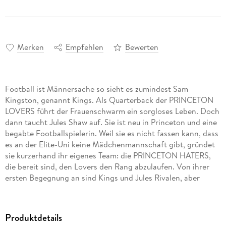
Merken
Empfehlen
Bewerten
Football ist Männersache so sieht es zumindest Sam
Kingston, genannt Kings. Als Quarterback der PRINCETON
LOVERS führt der Frauenschwarm ein sorgloses Leben. Doch
dann taucht Jules Shaw auf. Sie ist neu in Princeton und eine
begabte Footballspielerin. Weil sie es nicht fassen kann, dass
es an der Elite-Uni keine Mädchenmannschaft gibt, gründet
sie kurzerhand ihr eigenes Team: die PRINCETON HATERS,
die bereit sind, den Lovers den Rang abzulaufen. Von ihrer
ersten Begegnung an sind Kings und Jules Rivalen, aber
leider spielen ihre Herzen da nicht mit. Zwischen dem
Sportstar und seiner Konkurrentin fliegen nicht nur die
Produktdetails