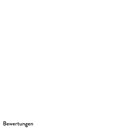
Lukas Speitling, Karolin Pape
Verlag/Hersteller
audioparadies
Family Sharing
Ja
Produktart
MP3 format
Dateiformat
MP3
Audioinhalt
Hörbuch
GTIN
9783987478093
Bewertungen