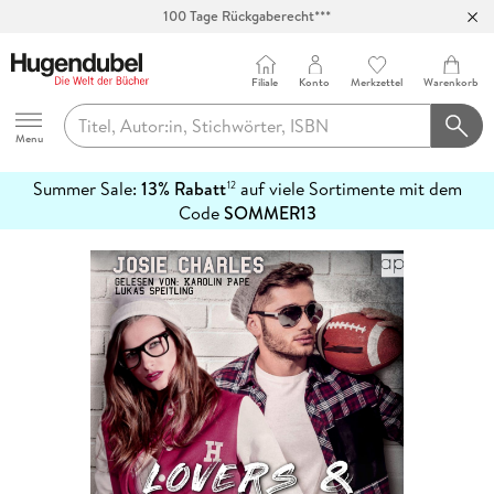
100 Tage Rückgaberecht***
Abholung in über 100 Filialen
Filiale
Konto
Merkzettel
Warenkorb
Hugendubel
Menu
Summer Sale:
13% Rabatt
auf viele Sortimente mit dem
12
mehr
Code
SOMMER13
erfahren