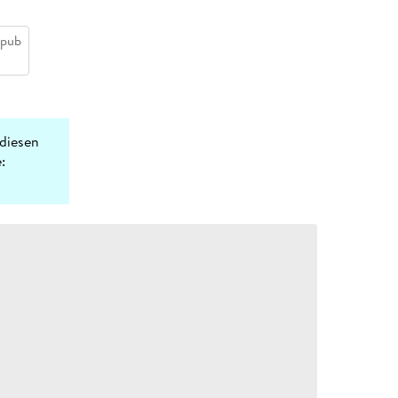
epub
diesen
: