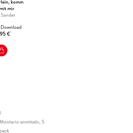
rlein, komm
 mit mir
 Sander
 Download
95 €
*
B
 Montario ermitteln, 5
ebeck