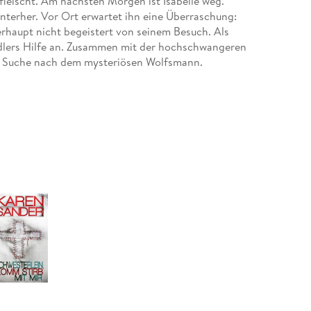
fleischt. Am nächsten Morgen ist Isabelle weg.
hinterher. Vor Ort erwartet ihn eine Überraschung:
überhaupt nicht begeistert von seinem Besuch. Als
adlers Hilfe an. Zusammen mit der hochschwangeren
die Suche nach dem mysteriösen Wolfsmann.