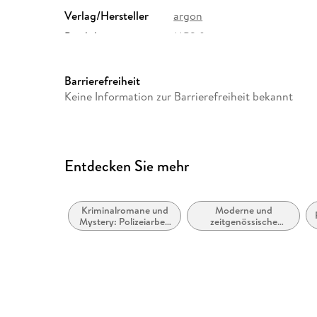
Verlag/Hersteller
argon
Produktart
MP3 format
Audioinhalt
Hörbuch
Barrierefreiheit
Keine Information zur Barrierefreiheit bekannt
Entdecken Sie mehr
Kriminalromane und
Moderne und
Mystery: Polizeiarbeit
zeitgenössische
& Forensik
Belletristik: allgemein
und literarisch