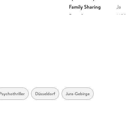
Family Sharing
Ja
Dateiformat
MP3
GTIN
9783732
Psychothriller
Düsseldorf
Jura-Gebirge