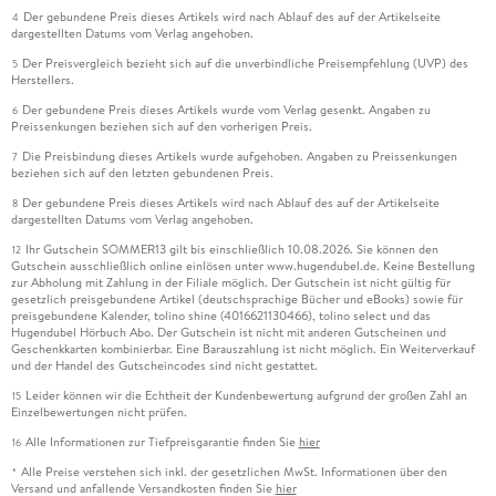
Der gebundene Preis dieses Artikels wird nach Ablauf des auf der Artikelseite
4
dargestellten Datums vom Verlag angehoben.
Der Preisvergleich bezieht sich auf die unverbindliche Preisempfehlung (UVP) des
5
Herstellers.
Der gebundene Preis dieses Artikels wurde vom Verlag gesenkt. Angaben zu
6
Preissenkungen beziehen sich auf den vorherigen Preis.
Die Preisbindung dieses Artikels wurde aufgehoben. Angaben zu Preissenkungen
7
beziehen sich auf den letzten gebundenen Preis.
Der gebundene Preis dieses Artikels wird nach Ablauf des auf der Artikelseite
8
dargestellten Datums vom Verlag angehoben.
Ihr Gutschein SOMMER13 gilt bis einschließlich 10.08.2026. Sie können den
12
Gutschein ausschließlich online einlösen unter www.hugendubel.de. Keine Bestellung
zur Abholung mit Zahlung in der Filiale möglich. Der Gutschein ist nicht gültig für
gesetzlich preisgebundene Artikel (deutschsprachige Bücher und eBooks) sowie für
preisgebundene Kalender, tolino shine (4016621130466), tolino select und das
Hugendubel Hörbuch Abo. Der Gutschein ist nicht mit anderen Gutscheinen und
Geschenkkarten kombinierbar. Eine Barauszahlung ist nicht möglich. Ein Weiterverkauf
und der Handel des Gutscheincodes sind nicht gestattet.
Leider können wir die Echtheit der Kundenbewertung aufgrund der großen Zahl an
15
Einzelbewertungen nicht prüfen.
Alle Informationen zur Tiefpreisgarantie finden Sie
hier
16
Alle Preise verstehen sich inkl. der gesetzlichen MwSt. Informationen über den
*
Versand und anfallende Versandkosten finden Sie
hier