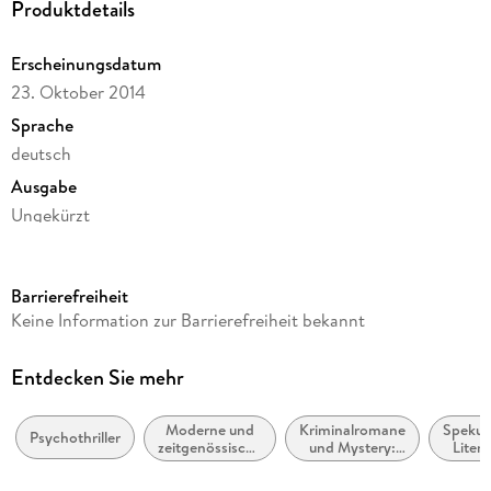
Produktdetails
Erscheinungsdatum
23. Oktober 2014
Sprache
deutsch
Ausgabe
Ungekürzt
Laufzeit
594 Minuten
Barrierefreiheit
Reihe
Keine Information zur Barrierefreiheit bekannt
Stadler & Montario ermitteln, 2
Autor/Autorin
Entdecken Sie mehr
Karen Sander
Moderne und
Kriminalromane
Spekula
Sprecher/Sprecherin
Psychothriller
zeitgenössische
und Mystery:
Litera
Oliver Siebeck
Belletristik:
Polizeiarbeit &
allgemein und
Forensik