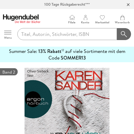
100 Tage Rückgaberecht***
Abholung in über 100 Filialen
Filiale
Konto
Merkzettel
Warenkorb
Hugendubel
Menu
Summer Sale:
13% Rabatt
auf viele Sortimente mit dem
12
mehr
Code
SOMMER13
erfahren
Band 2