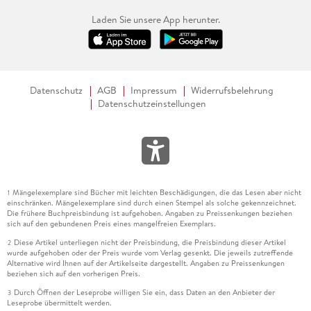
Laden Sie unsere App herunter.
Datenschutz
AGB
Impressum
Widerrufsbelehrung
Datenschutzeinstellungen
Mängelexemplare sind Bücher mit leichten Beschädigungen, die das Lesen aber nicht
1
einschränken. Mängelexemplare sind durch einen Stempel als solche gekennzeichnet.
Die frühere Buchpreisbindung ist aufgehoben. Angaben zu Preissenkungen beziehen
sich auf den gebundenen Preis eines mangelfreien Exemplars.
Diese Artikel unterliegen nicht der Preisbindung, die Preisbindung dieser Artikel
2
wurde aufgehoben oder der Preis wurde vom Verlag gesenkt. Die jeweils zutreffende
Alternative wird Ihnen auf der Artikelseite dargestellt. Angaben zu Preissenkungen
beziehen sich auf den vorherigen Preis.
Durch Öffnen der Leseprobe willigen Sie ein, dass Daten an den Anbieter der
3
Leseprobe übermittelt werden.