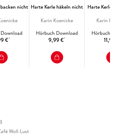
Woll-Lust mit seinen Gästen kennen.
 backen nicht
Harte Kerle häkeln nicht
Harte Kerle lügen nicht
Koenicke
Karin Koenicke
Karin Koenicke
 Download
Hörbuch Download
Hörbuch Download
99 €
9,99 €
11,95 €
*
*
*
B
Café Woll-Lust