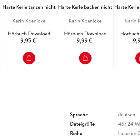
Alltags hinter dir und lerne das lustige Café 
Harte Kerle tanzen nicht
Harte Kerle backen nicht
Harte Kerle
Karin Koenicke
Karin Koenicke
Karin 
Hörbuch Download
Hörbuch Download
Hörbuch
9,95 €
9,99 €
9,
*
*
Sprache
deutsch
Dateigröße
467,24 M
Reihe
Liebe im 