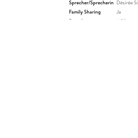
Sprecher/Sprecherin
Désirée S
Family Sharing
Ja
Dateiformat
MP3
GTIN
9783987