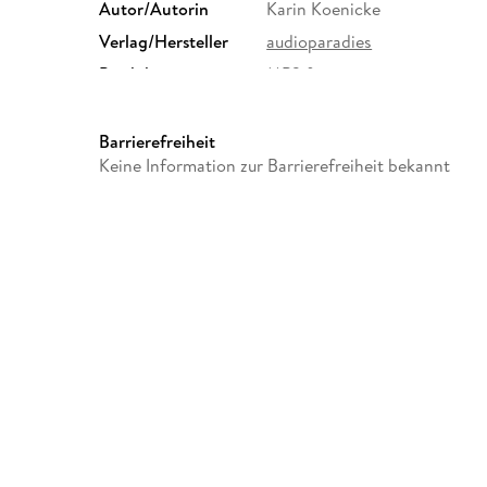
Autor/Autorin
Karin Koenicke
Verlag/Hersteller
audioparadies
Produktart
MP3 format
Audioinhalt
Hörbuch
Barrierefreiheit
Keine Information zur Barrierefreiheit bekannt