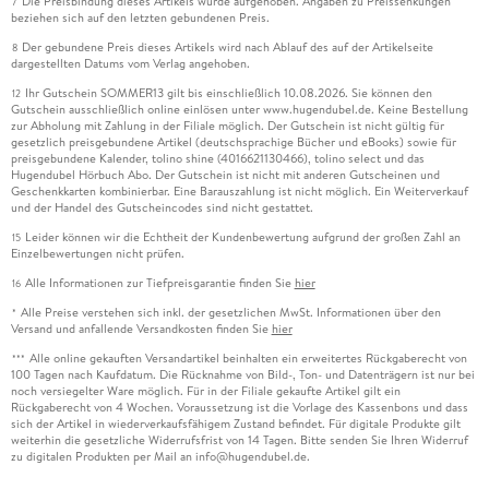
Die Preisbindung dieses Artikels wurde aufgehoben. Angaben zu Preissenkungen
7
beziehen sich auf den letzten gebundenen Preis.
Der gebundene Preis dieses Artikels wird nach Ablauf des auf der Artikelseite
8
dargestellten Datums vom Verlag angehoben.
Ihr Gutschein SOMMER13 gilt bis einschließlich 10.08.2026. Sie können den
12
Gutschein ausschließlich online einlösen unter www.hugendubel.de. Keine Bestellung
zur Abholung mit Zahlung in der Filiale möglich. Der Gutschein ist nicht gültig für
gesetzlich preisgebundene Artikel (deutschsprachige Bücher und eBooks) sowie für
preisgebundene Kalender, tolino shine (4016621130466), tolino select und das
Hugendubel Hörbuch Abo. Der Gutschein ist nicht mit anderen Gutscheinen und
Geschenkkarten kombinierbar. Eine Barauszahlung ist nicht möglich. Ein Weiterverkauf
und der Handel des Gutscheincodes sind nicht gestattet.
Leider können wir die Echtheit der Kundenbewertung aufgrund der großen Zahl an
15
Einzelbewertungen nicht prüfen.
Alle Informationen zur Tiefpreisgarantie finden Sie
hier
16
Alle Preise verstehen sich inkl. der gesetzlichen MwSt. Informationen über den
*
Versand und anfallende Versandkosten finden Sie
hier
Alle online gekauften Versandartikel beinhalten ein erweitertes Rückgaberecht von
***
100 Tagen nach Kaufdatum. Die Rücknahme von Bild-, Ton- und Datenträgern ist nur bei
noch versiegelter Ware möglich. Für in der Filiale gekaufte Artikel gilt ein
Rückgaberecht von 4 Wochen. Voraussetzung ist die Vorlage des Kassenbons und dass
sich der Artikel in wiederverkaufsfähigem Zustand befindet. Für digitale Produkte gilt
weiterhin die gesetzliche Widerrufsfrist von 14 Tagen. Bitte senden Sie Ihren Widerruf
zu digitalen Produkten per Mail an info@hugendubel.de.