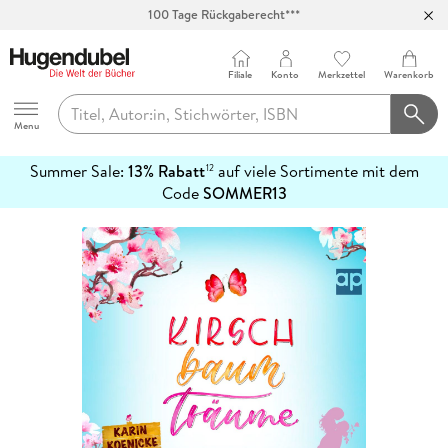
100 Tage Rückgaberecht***
Abholung in über 100 Filialen
Filiale
Konto
Merkzettel
Warenkorb
Hugendubel
Menu
Summer Sale:
13% Rabatt
auf viele Sortimente mit dem
12
mehr
Code
SOMMER13
erfahren