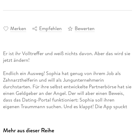
Merken
Empfehlen
Bewerten
Er ist ihr Volltreffer und weiß nichts davon. Aber das wird sie
jetzt ändern!
Endlich ein Ausweg! Sophia hat genug von ihrem Job als
Zahnarzthelferin und will als Jungunternehmerin
durchstarten. Für ihre selbst entwickelte Partnerbörse hat sie
einen Geldgeber an der Angel. Der will aber einen Beweis,
dass das Dating-Portal funktioniert: Sophia soll ihren
eigenen Traummann suchen. Und es klappt! Die App spuckt
aus, dass der attraktive Tierarzt Sebastian aus Oberapfelbach
ein Volltreffer ist. Also nix wie hin!
Allerdings ahnt Sebastian nichts von seiner Dating-Karriere,
Mehr aus dieser Reihe
denn seine Tochter Issy hat ihn heimlich angemeldet. Das