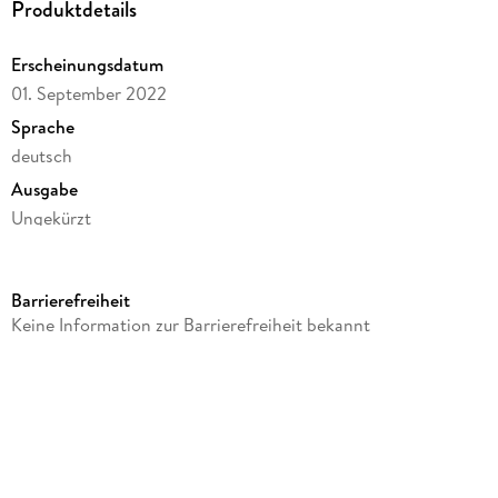
Produktdetails
Erscheinungsdatum
01. September 2022
Sprache
deutsch
Ausgabe
Ungekürzt
Dateigröße
446,87 MB
Barrierefreiheit
Laufzeit
Keine Information zur Barrierefreiheit bekannt
669 Minuten
Reihe
Liebe, Landluft, echte Kerle
Autor/Autorin
Karin Koenicke