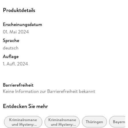
Produktdetails
Erscheinungsdatum
01. Mai 2024
Sprache
deutsch
Auflage
1. Aufl. 2024
Ausgabe
Ungekürzt
Barrierefreiheit
Dateigröße
Keine Information zur Barrierefreiheit bekannt
180,40 MB
Laufzeit
Entdecken Sie mehr
206 Minuten
Kriminalromane
Kriminalromane
Altersempfehlung
Thüringen
Bayern
und Mystery:
und Mystery:
ab 16 Jahre