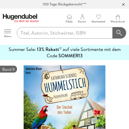
100 Tage Rückgaberecht***
Abholung in über 100 Filialen
Filiale
Konto
Merkzettel
Warenkorb
Hugendubel
Menu
Summer Sale:
13% Rabatt
auf viele Sortimente mit dem
12
mehr
Code
SOMMER13
erfahren
Band 9