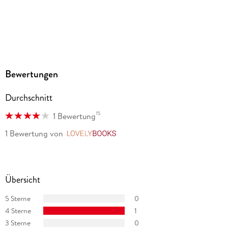
Audioinhalt
Hörbuch
GTIN
9783754006535
Bewertungen
Durchschnitt
15
1 Bewertung
1 Bewertung
von
LovelyBooks
Übersicht
5 Sterne
0
4 Sterne
1
3 Sterne
0