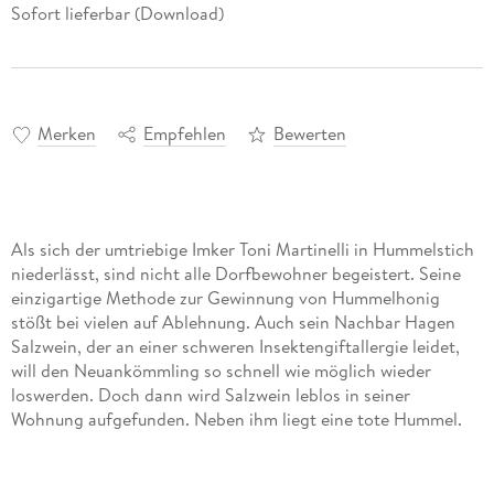
Sofort lieferbar (Download)
Merken
Empfehlen
Bewerten
Als sich der umtriebige Imker Toni Martinelli in Hummelstich
niederlässt, sind nicht alle Dorfbewohner begeistert. Seine
einzigartige Methode zur Gewinnung von Hummelhonig
stößt bei vielen auf Ablehnung. Auch sein Nachbar Hagen
Salzwein, der an einer schweren Insektengiftallergie leidet,
will den Neuankömmling so schnell wie möglich wieder
loswerden. Doch dann wird Salzwein leblos in seiner
Wohnung aufgefunden. Neben ihm liegt eine tote Hummel.
Hat sie ihn gestochen? Oder hat jemand anders
nachgeholfen? Bea und ihre Freunde nehmen die
Ermittlungen in diesem stacheligen Fall auf . . .