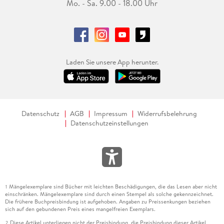
Mo. - Sa. 9.00 - 18.00 Uhr
Laden Sie unsere App herunter.
Datenschutz
AGB
Impressum
Widerrufsbelehrung
Datenschutzeinstellungen
Mängelexemplare sind Bücher mit leichten Beschädigungen, die das Lesen aber nicht
1
einschränken. Mängelexemplare sind durch einen Stempel als solche gekennzeichnet.
Die frühere Buchpreisbindung ist aufgehoben. Angaben zu Preissenkungen beziehen
sich auf den gebundenen Preis eines mangelfreien Exemplars.
Diese Artikel unterliegen nicht der Preisbindung, die Preisbindung dieser Artikel
2