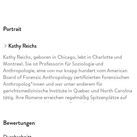
MP3
Audioinhalt
Hörbuch
GTIN
Portrait
9783837126716
Kathy Reichs
Kathy Reichs, geboren in Chicago, lebt in Charlotte und
Montreal. Sie ist Professorin für Soziologie und
Anthropologie, eine von nur knapp hundert vom American
Board of Forensic Anthropology zertifizierten forensischen
Anthropolog*innen und war unter anderem für
gerichtsmedizinische Institute in Quebec und North Carolina
tätig. Ihre Romane erreichen regelmäßig Spitzenplätze auf
internationalen und deutschen Bestsellerlisten und wurden in
dreißig Sprachen übersetzt. Für den ersten Band ihrer
Tempe-Brennan-Reihe wurde sie 1998 mit dem Arthur Ellis
Bewertungen
Award ausgezeichnet. Die darauf basierende Serie »BONES -
Die Knochenjägerin« wurde von Reichs mitkreiert und -