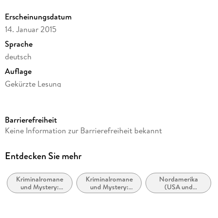
Erscheinungsdatum
14. Januar 2015
Sprache
deutsch
Auflage
Gekürzte Lesung
Ausgabe
Gekürzt
Barrierefreiheit
Dateigröße
Keine Information zur Barrierefreiheit bekannt
366,88 MB
Laufzeit
Entdecken Sie mehr
470 Minuten
Kriminalromane
Kriminalromane
Nordamerika
Reihe
und Mystery:
und Mystery:
(USA und
Temperance Brennan / Die Tempe-Brennan-Romane, 17
weibliche
Polizeiarbeit &
Kanada)
Ermittler
Forensik
Autor/Autorin