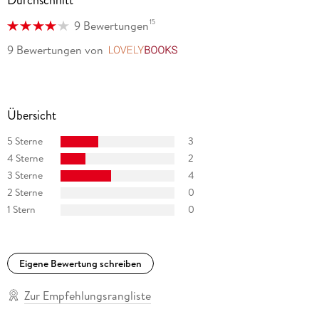
Durchschnitt
produziert.
15
9 Bewertungen
9 Bewertungen
von
LovelyBooks
Übersicht
5 Sterne
3
4 Sterne
2
3 Sterne
4
2 Sterne
0
1 Stern
0
Eigene Bewertung schreiben
Zur Empfehlungsrangliste