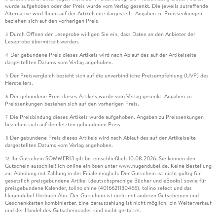
wurde aufgehoben oder der Preis wurde vom Verlag gesenkt. Die jeweils zutreffende
Alternative wird Ihnen auf der Artikelseite dargestellt. Angaben zu Preissenkungen
beziehen sich auf den vorherigen Preis.
Durch Öffnen der Leseprobe willigen Sie ein, dass Daten an den Anbieter der
3
Leseprobe übermittelt werden.
Der gebundene Preis dieses Artikels wird nach Ablauf des auf der Artikelseite
4
dargestellten Datums vom Verlag angehoben.
Der Preisvergleich bezieht sich auf die unverbindliche Preisempfehlung (UVP) des
5
Herstellers.
Der gebundene Preis dieses Artikels wurde vom Verlag gesenkt. Angaben zu
6
Preissenkungen beziehen sich auf den vorherigen Preis.
Die Preisbindung dieses Artikels wurde aufgehoben. Angaben zu Preissenkungen
7
beziehen sich auf den letzten gebundenen Preis.
Der gebundene Preis dieses Artikels wird nach Ablauf des auf der Artikelseite
8
dargestellten Datums vom Verlag angehoben.
Ihr Gutschein SOMMER13 gilt bis einschließlich 10.08.2026. Sie können den
12
Gutschein ausschließlich online einlösen unter www.hugendubel.de. Keine Bestellung
zur Abholung mit Zahlung in der Filiale möglich. Der Gutschein ist nicht gültig für
gesetzlich preisgebundene Artikel (deutschsprachige Bücher und eBooks) sowie für
preisgebundene Kalender, tolino shine (4016621130466), tolino select und das
Hugendubel Hörbuch Abo. Der Gutschein ist nicht mit anderen Gutscheinen und
Geschenkkarten kombinierbar. Eine Barauszahlung ist nicht möglich. Ein Weiterverkauf
und der Handel des Gutscheincodes sind nicht gestattet.