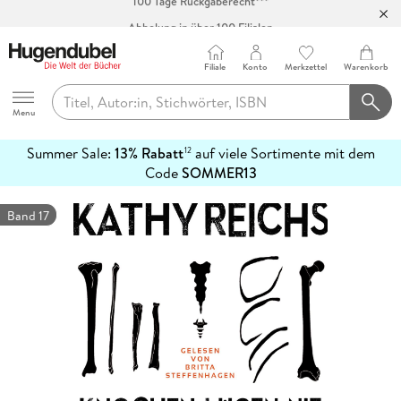
Abholung in über 100 Filialen
Filiale
Konto
Merkzettel
Warenkorb
Hugendubel
Menu
Summer Sale:
13% Rabatt
auf viele Sortimente mit dem
12
mehr
Code
SOMMER13
erfahren
Band 17